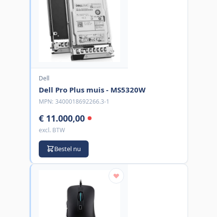
Dell
Dell Pro Plus muis - MS5320W
MPN:
3400018692266.3-1
€ 11.000,00
excl. BTW
Bestel nu