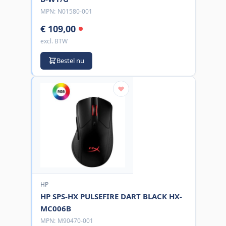
MPN:
N01580-001
€ 109,00
excl. BTW
Bestel nu
HP
HP SPS-HX PULSEFIRE DART BLACK HX-
MC006B
MPN:
M90470-001