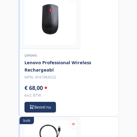
Lenovo
Lenovo Professional Wireless
Rechargeabl
MPN:
4Y41R64532
€ 68,00
excl. BTW
Bestel nu
bulk