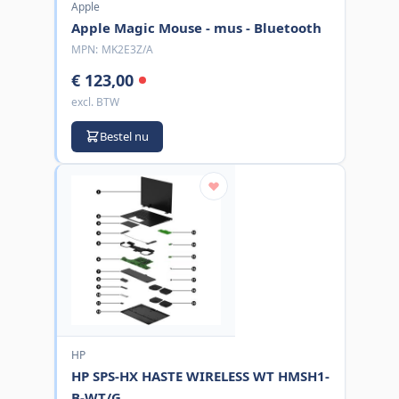
Apple
Apple Magic Mouse - mus - Bluetooth
MPN:
MK2E3Z/A
€ 123,00
excl. BTW
Bestel nu
HP
HP SPS-HX HASTE WIRELESS WT HMSH1-
B-WT/G