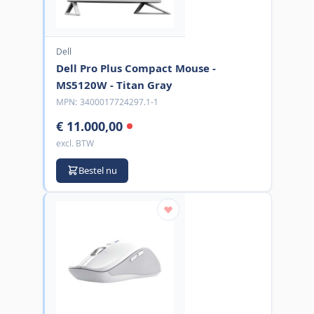
Dell
Dell Pro Plus Compact Mouse -
MS5120W - Titan Gray
MPN:
3400017724297.1-1
€ 11.000,00
excl. BTW
Bestel nu