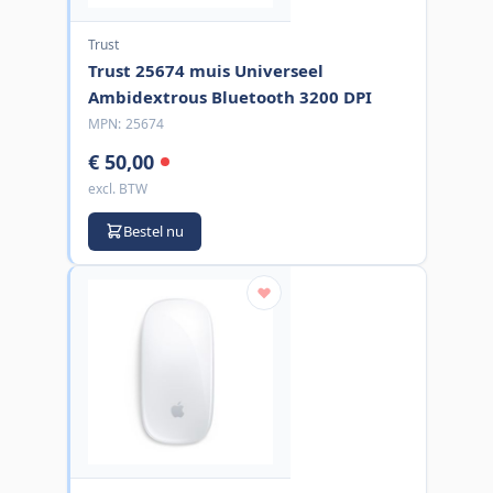
Trust
Trust 25674 muis Universeel
Ambidextrous Bluetooth 3200 DPI
MPN:
25674
€ 50,00
excl. BTW
Bestel nu