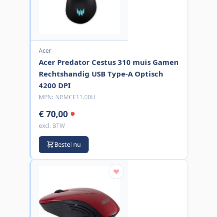
Acer
Acer Predator Cestus 310 muis Gamen
Rechtshandig USB Type-A Optisch
4200 DPI
MPN:
NP.MCE11.00U
€ 70,00
excl. BTW
Bestel nu