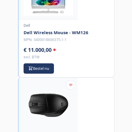
Dell
Dell Wireless Mouse - WM126
MPN:
3400018606375.1-1
€ 11.000,00
excl. BTW
Bestel nu