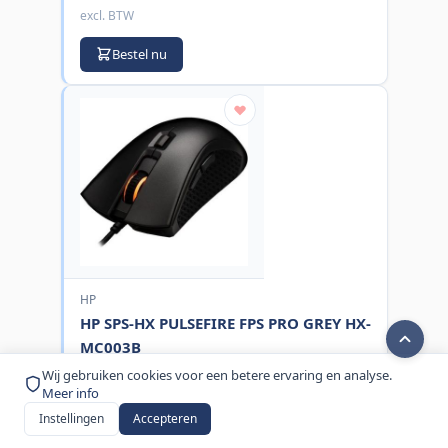
excl. BTW
Bestel nu
HP
HP SPS-HX PULSEFIRE FPS PRO GREY HX-
MC003B
MPN:
M90466-001
Wij gebruiken cookies voor een betere ervaring en analyse.
Meer info
€ 94,00
Instellingen
Accepteren
excl. BTW