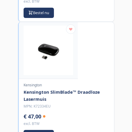
excl. BTW
Bestel nu
Kensington
Kensington SlimBlade™ Draadloze
Lasermuis
MPN:
K72334EU
€ 47,00
excl. BTW