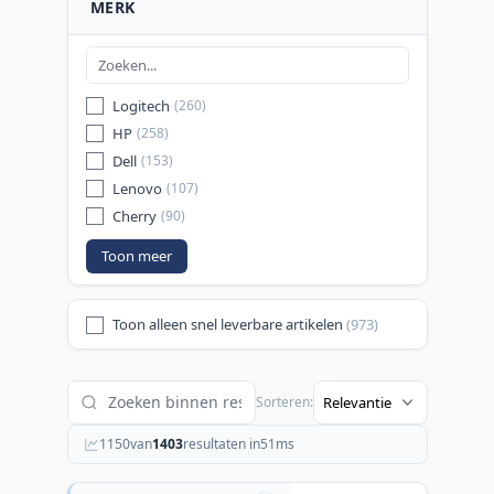
MERK
Logitech
(260)
HP
(258)
Dell
(153)
Lenovo
(107)
Cherry
(90)
Toon meer
Toon alleen snel leverbare artikelen
(973)
Sorteren:
1150
van
1403
resultaten in
51
ms