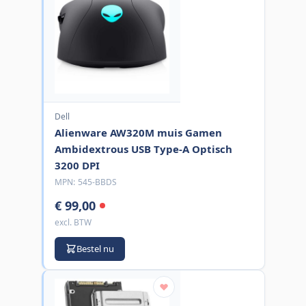
Dell
Alienware AW320M muis Gamen
Ambidextrous USB Type-A Optisch
3200 DPI
MPN:
545-BBDS
€ 99,00
excl. BTW
Bestel nu