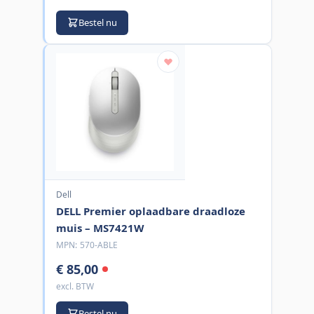
Bestel nu
Dell
DELL Premier oplaadbare draadloze
muis – MS7421W
MPN:
570-ABLE
€ 85,00
excl. BTW
Bestel nu