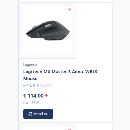
Logitech
Logitech MX Master 3 Adva. WRLS
Mouse
MPN:
910-005694
€ 114,00
excl. BTW
Bestel nu