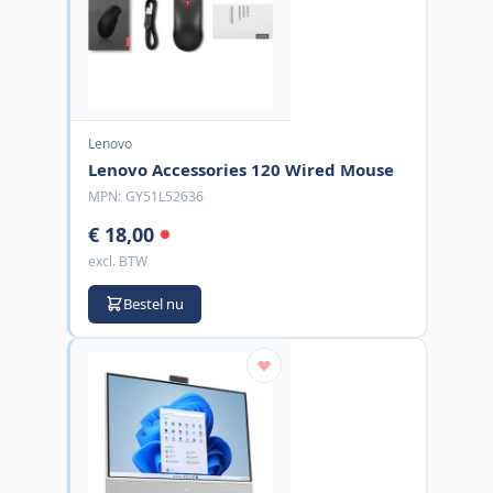
Lenovo
Lenovo Accessories 120 Wired Mouse
MPN:
GY51L52636
€ 18,00
excl. BTW
Bestel nu