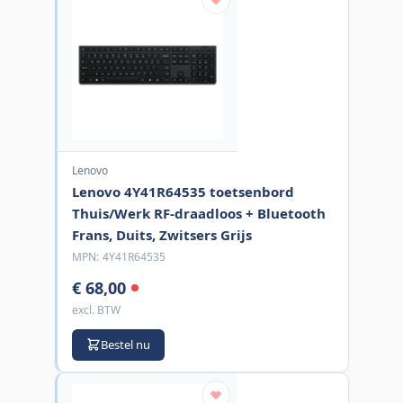
Lenovo
Lenovo 4Y41R64535 toetsenbord
Thuis/Werk RF-draadloos + Bluetooth
Frans, Duits, Zwitsers Grijs
MPN:
4Y41R64535
€ 68,00
excl. BTW
Bestel nu