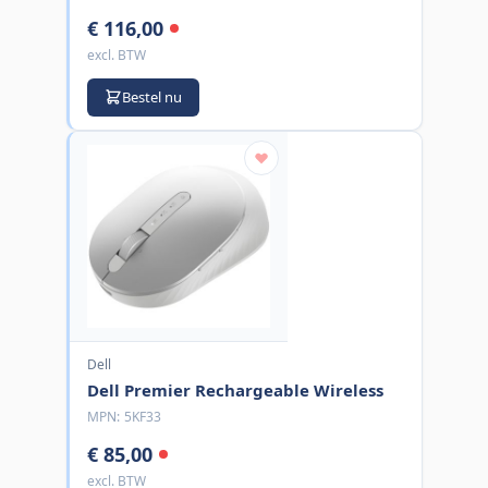
€ 116,00
excl. BTW
Bestel nu
Dell
Dell Premier Rechargeable Wireless
MPN:
5KF33
€ 85,00
excl. BTW