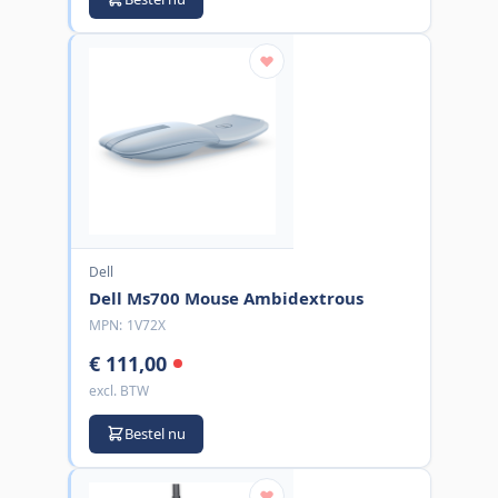
Dell
Dell Ms700 Mouse Ambidextrous
MPN:
1V72X
€ 111,00
excl. BTW
Bestel nu