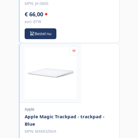
MPN:
JA-0800
€ 66,00
excl. BTW
Bestel nu
Apple
Apple Magic Trackpad - trackpad -
Blue
MPN:
MXK93ZM/A