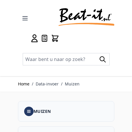
Ga naar de inhoud
Home
/
Data-invoer
/
Muizen
MUIZEN