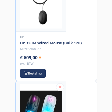
HP
HP 320M Wired Mouse (Bulk 120)
MPN:
9VA80A6
€ 609,00
excl. BTW
Bestel nu