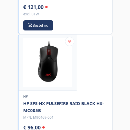
€ 121,00
excl. BTW
Bestel nu
HP
HP SPS-HX PULSEFIRE RAID BLACK HX-
MC005B
MPN:
M90469-001
€ 96,00