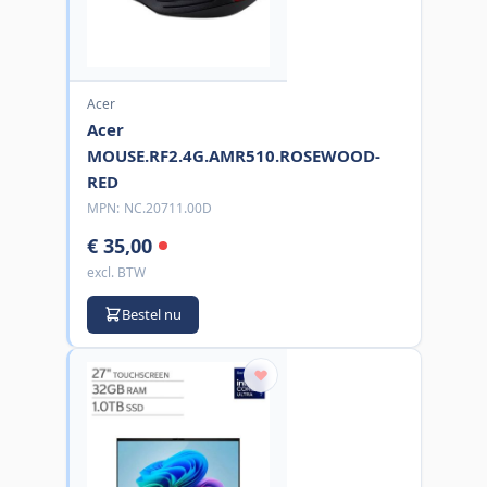
Acer
Acer
MOUSE.RF2.4G.AMR510.ROSEWOOD-
RED
MPN:
NC.20711.00D
€ 35,00
excl. BTW
Bestel nu