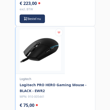
€ 223,00
excl. BTW
Bestel nu
Logitech
Logitech PRO HERO Gaming Mouse -
BLACK - EWR2
MPN:
910-005441
€ 75,00