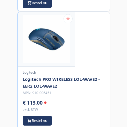
Bestel nu
Logitech
Logitech PRO WIRELESS LOL-WAVE2 -
EER2 LOL-WAVE2
MPN:
910-006451
€ 113,00
excl. BTW
Bestel nu