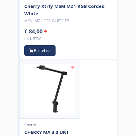
Cherry Xtrfy MSM MZ1 RGB Corded
White
MPN:
MZ1-RGB-WHITE-TP
€ 84,00
excl. BTW
Bestel nu
Cherry
CHERRY MA 3.0 UNI