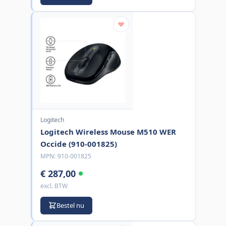
Logitech
Logitech Wireless Mouse M510 WER
Occide (910-001825)
MPN:
910-001825
€ 287,00
excl. BTW
Bestel nu