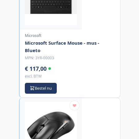
Microsoft
Microsoft Surface Mouse - mus -
Blueto
MPN:
3YR-00003
€ 117,00
excl. BTW
Bestel nu