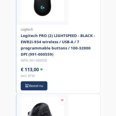
Logitech
Logitech PRO (2) LIGHTSPEED - BLACK -
EWR2i-934 wireless / USB-A / 7
programmable buttons / 100-32000
DPI (991-000559)
MPN:
991-000559
€ 113,00
excl. BTW
Bestel nu