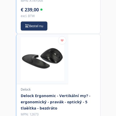
MPN:
A1KY5AA
€ 239,00
excl. BTW
Bestel nu
Delock
Delock Ergonomic - Vertikální my? -
ergonomický - pravák - optický - 5
tlaèítka - bezdráto
MPN:
12673