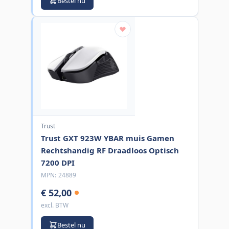
Bestel nu
Trust
Trust GXT 923W YBAR muis Gamen
Rechtshandig RF Draadloos Optisch
7200 DPI
MPN:
24889
€ 52,00
excl. BTW
Bestel nu