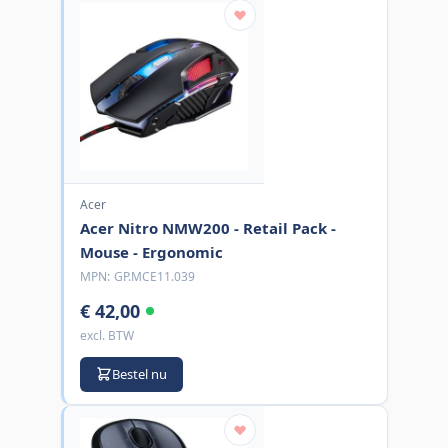
Acer
Acer Nitro NMW200 - Retail Pack -
Mouse - Ergonomic
MPN:
GP.MCE11.039
€ 42,00
excl. BTW
Bestel nu