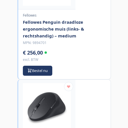
Fellowes
Fellowes Penguin draadloze
ergonomische muis (links- &
rechtshandig) – medium
MPN:
9894701
€ 256,00
excl. BTW
Bestel nu