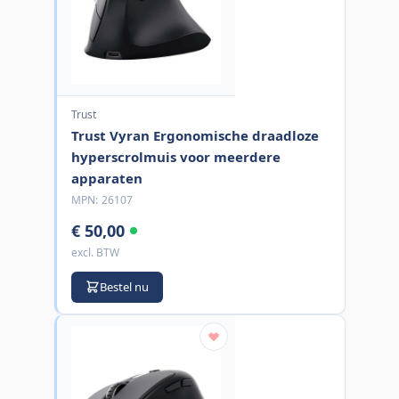
Trust
Trust Vyran Ergonomische draadloze
hyperscrolmuis voor meerdere
apparaten
MPN:
26107
€ 50,00
excl. BTW
Bestel nu