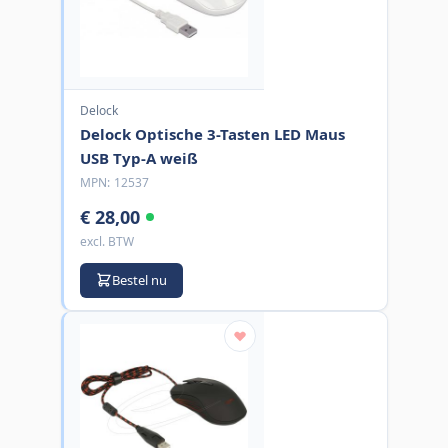
Delock
Delock Optische 3-Tasten LED Maus
USB Typ-A weiß
MPN:
12537
€ 28,00
excl. BTW
Bestel nu