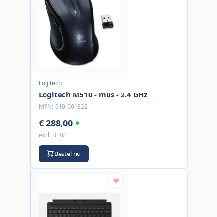
Logitech
Logitech M510 - mus - 2.4 GHz
MPN:
910-001822
€ 288,00
excl. BTW
Bestel nu