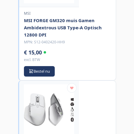
MSI
MSI FORGE GM320 muis Gamen
Ambidextrous USB Type-A Optisch
12800 DPI
MPN:
S12-0402420-HH9
€ 15,00
excl. BTW
Bestel nu