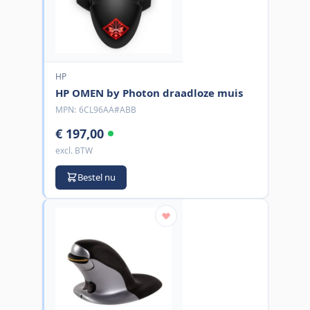
HP
HP OMEN by Photon draadloze muis
MPN:
6CL96AA#ABB
€ 197,00
excl. BTW
Bestel nu