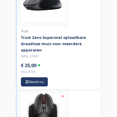
Trust
Trust Zevo Supersnel oplaadbare
draadloze muis voor meerdere
apparaten
MPN:
25991
€ 25,00
excl. BTW
Bestel nu