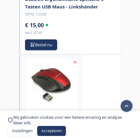
Tasten USB Maus - Linkshänder
MPN:
12548
€ 15,00
excl. BTW
Bestel nu
Wij gebruiken cookies voor een betere ervaring en analyse.
Delock
Meer info
Delock Ergonomische optische 5-
Instellingen
Accepteren
Tasten Maus 2,4 GHz kabellos (12493)