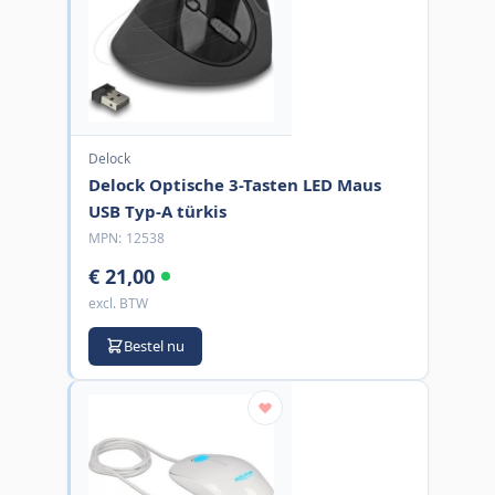
Delock
Delock Optische 3-Tasten LED Maus
USB Typ-A türkis
MPN:
12538
€ 21,00
excl. BTW
Bestel nu