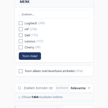
MERK
Logitech
(260)
HP
(258)
Dell
(153)
Lenovo
(107)
Cherry
(90)
Toon meer
Toon alleen snel leverbare artikelen
(974)
Sorteren:
250
van
1404
resultaten in
40
ms