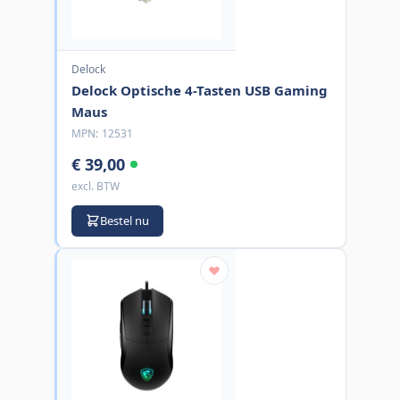
Delock
Delock Optische 4-Tasten USB Gaming
Maus
MPN:
12531
€ 39,00
excl. BTW
Bestel nu