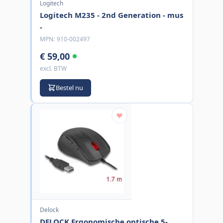
Logitech
Logitech M235 - 2nd Generation - mus
-
MPN:
910-002497
€ 59,00
excl. BTW
Bestel nu
Delock
DELOCK Ergonomische optische 5-