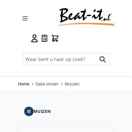
Ga naar de inhoud
Home
/
Data-invoer
/
Muizen
MUIZEN