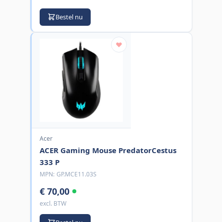
Bestel nu
Acer
ACER Gaming Mouse PredatorCestus
333 P
MPN:
GP.MCE11.03S
€ 70,00
excl. BTW