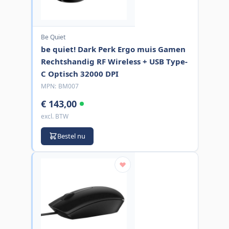
Be Quiet
be quiet! Dark Perk Ergo muis Gamen
Rechtshandig RF Wireless + USB Type-
C Optisch 32000 DPI
MPN:
BM007
€ 143,00
excl. BTW
Bestel nu