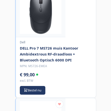
Dell
DELL Pro 7 MS726 muis Kantoor
Ambidextrous RF-draadloos +
Bluetooth Optisch 6000 DPI
MPN:
MS726-EMEA
€ 99,00
excl. BTW
Bestel nu