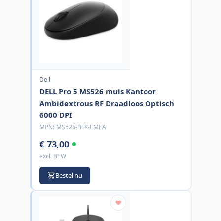
Dell
DELL Pro 5 MS526 muis Kantoor
Ambidextrous RF Draadloos Optisch
6000 DPI
MPN:
MS526-BLK-EMEA
€ 73,00
excl. BTW
Bestel nu