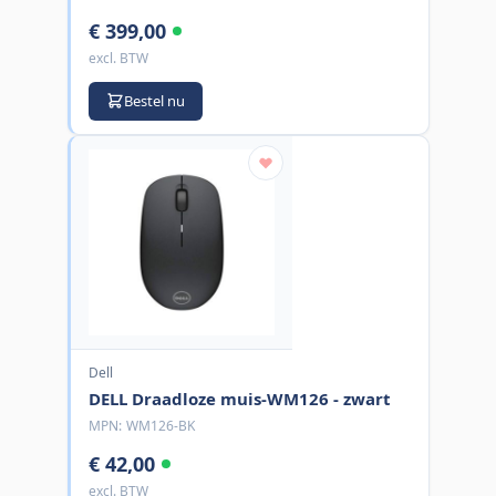
€ 399,00
excl. BTW
Bestel nu
Dell
DELL Draadloze muis-WM126 - zwart
MPN:
WM126-BK
€ 42,00
excl. BTW