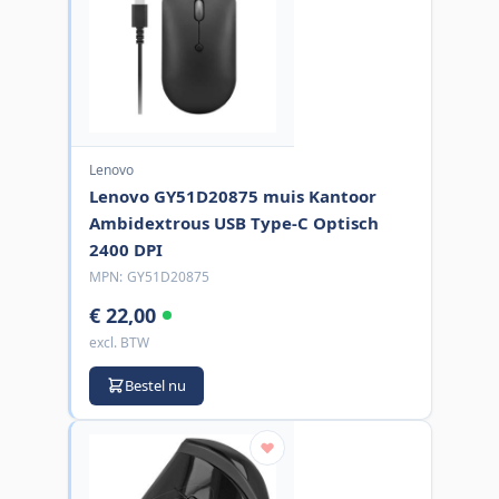
Lenovo
Lenovo GY51D20875 muis Kantoor
Ambidextrous USB Type-C Optisch
2400 DPI
MPN:
GY51D20875
€ 22,00
excl. BTW
Bestel nu