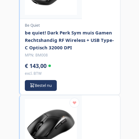
Be Quiet
be quiet! Dark Perk Sym muis Gamen
Rechtshandig RF Wireless + USB Type-
C Optisch 32000 DPI
MPN:
BM008
€ 143,00
excl. BTW
Bestel nu