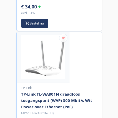
€ 34,00
excl. BTW
Bestel nu
TP-Link
TP-Link TL-WA801N draadloos
toegangspunt (WAP) 300 Mbit/s Wit
Power over Ethernet (PoE)
MPN:
TL-WA801N(EU)