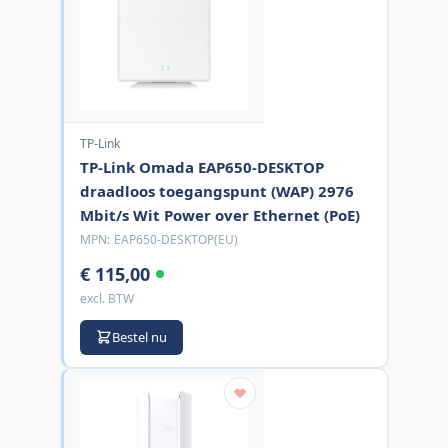
TP-Link
TP-Link Omada EAP650-DESKTOP
draadloos toegangspunt (WAP) 2976
Mbit/s Wit Power over Ethernet (PoE)
MPN:
EAP650-DESKTOP(EU)
€ 115,00
excl. BTW
Bestel nu