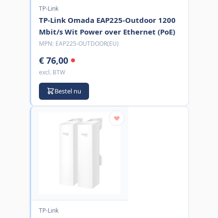
TP-Link
TP-Link Omada EAP225-Outdoor 1200
Mbit/s Wit Power over Ethernet (PoE)
MPN:
EAP225-OUTDOOR(EU)
€ 76,00
excl. BTW
Bestel nu
TP-Link