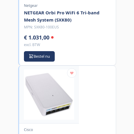
Netgear
NETGEAR Orbi Pro WiFi 6 Tri-band
Mesh System (SXK80)
MPN:
SXK80-100EUS
€ 1.031,00
excl. BTW
Bestel nu
Cisco