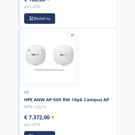
excl. BTW
Bestel nu
HP
HPE ANW AP-505 RW 10pk Campus AP
MPN:
S3J27A
€ 7.372,00
excl. BTW