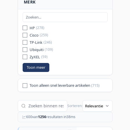
MERK
HP
(278)
Cisco
(259)
TP-Link
(246)
Ubiquiti
(109)
ZyXEL
(59)
Toon meer
Toon alleen snel leverbare artikelen
(715)
Sorteren:
600
van
1256
resultaten in
38
ms