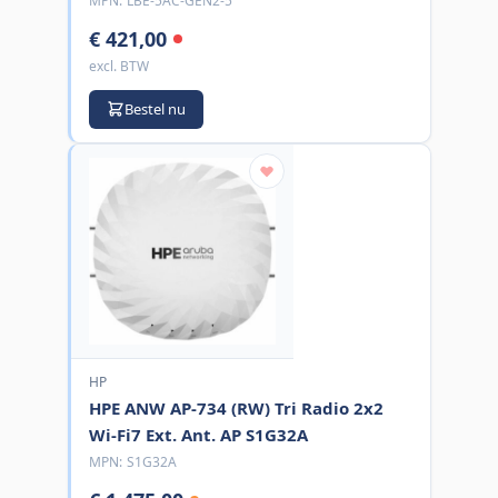
MPN:
LBE-5AC-GEN2-5
€ 421,00
excl. BTW
Bestel nu
HP
HPE ANW AP-734 (RW) Tri Radio 2x2
Wi-Fi7 Ext. Ant. AP S1G32A
MPN:
S1G32A