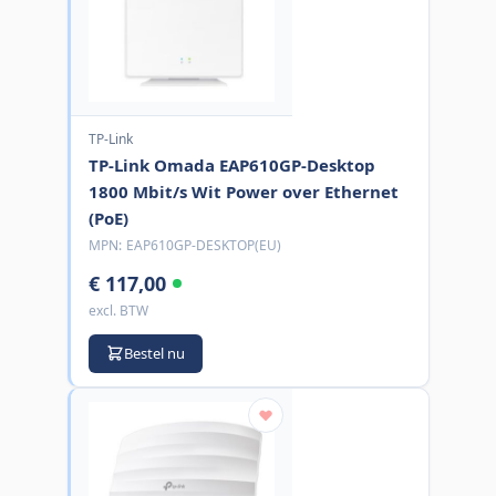
TP-Link
TP-Link Omada EAP610GP-Desktop
1800 Mbit/s Wit Power over Ethernet
(PoE)
MPN:
EAP610GP-DESKTOP(EU)
€ 117,00
excl. BTW
Bestel nu