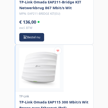
TP-Link Omada EAP211-Bridge KIT
Netwerkbrug 867 Mbit/s Wit
MPN:
EAP211-BRIDGE KIT(EU)
€ 136,00
excl. BTW
Bestel nu
TP-Link
TP-Link Omada EAP115 300 Mbit/s Wit
Power over Ethernet (PoE)