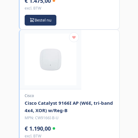
€ 1.475,00
excl. BTW
Bestel nu
Cisco
Cisco Catalyst 9166I AP (W6E, tri-band
4x4, XOR) w/Reg-B
MPN:
CW9166I-B-U
€ 1.190,00
excl. BTW