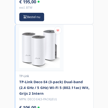
€ 195,00
excl. BTW
Bestel nu
TP-Link
TP-Link Deco E4 (3-pack) Dual-band
(2.4 GHz / 5 GHz) Wi-Fi 5 (802.11ac) Wit,
Grijs 2 Intern
MPN:
DECO E4(3-PACK)(EU)
€ 106,00