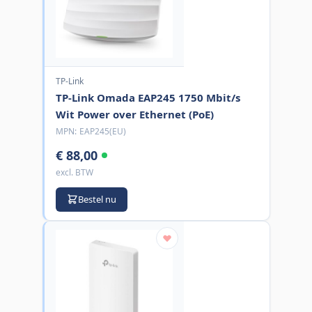
TP-Link
TP-Link Omada EAP245 1750 Mbit/s
Wit Power over Ethernet (PoE)
MPN:
EAP245(EU)
€ 88,00
excl. BTW
Bestel nu