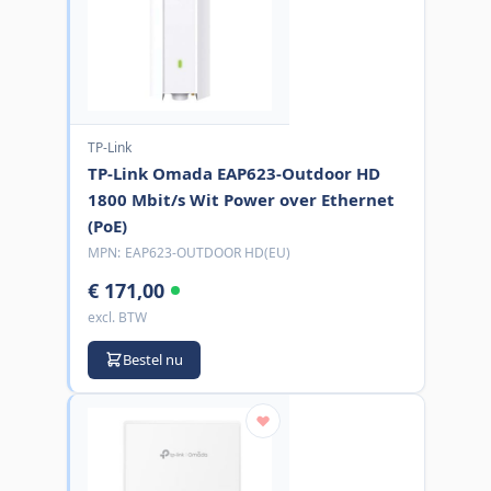
TP-Link
TP-Link Omada EAP623-Outdoor HD
1800 Mbit/s Wit Power over Ethernet
(PoE)
MPN:
EAP623-OUTDOOR HD(EU)
€ 171,00
excl. BTW
Bestel nu