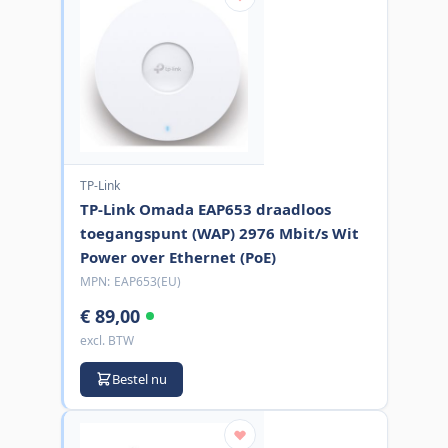
TP-Link
TP-Link Omada EAP653 draadloos
toegangspunt (WAP) 2976 Mbit/s Wit
Power over Ethernet (PoE)
MPN:
EAP653(EU)
€ 89,00
excl. BTW
Bestel nu