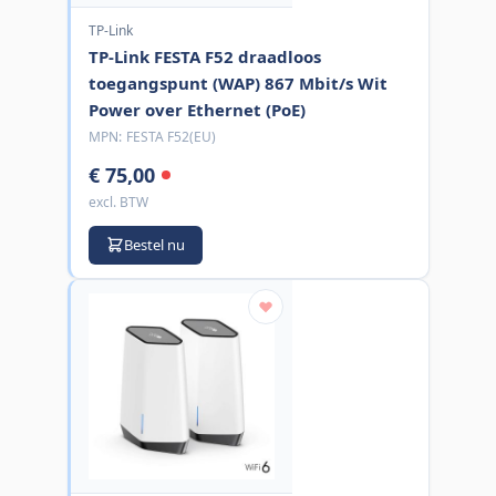
TP-Link
TP-Link FESTA F52 draadloos
toegangspunt (WAP) 867 Mbit/s Wit
Power over Ethernet (PoE)
MPN:
FESTA F52(EU)
€ 75,00
excl. BTW
Bestel nu