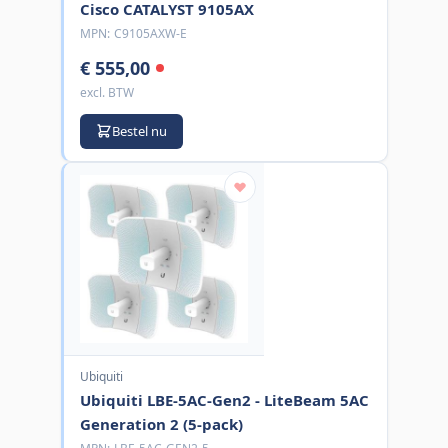
Cisco CATALYST 9105AX
MPN:
C9105AXW-E
€ 555,00
excl. BTW
Bestel nu
Ubiquiti
Ubiquiti LBE-5AC-Gen2 - LiteBeam 5AC
Generation 2 (5-pack)