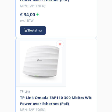
MPN:
EAP115(EU)
€ 34,00
excl. BTW
Bestel nu
TP-Link
TP-Link Omada EAP110 300 Mbit/s Wit
Power over Ethernet (PoE)
MPN:
EAP110(EU)