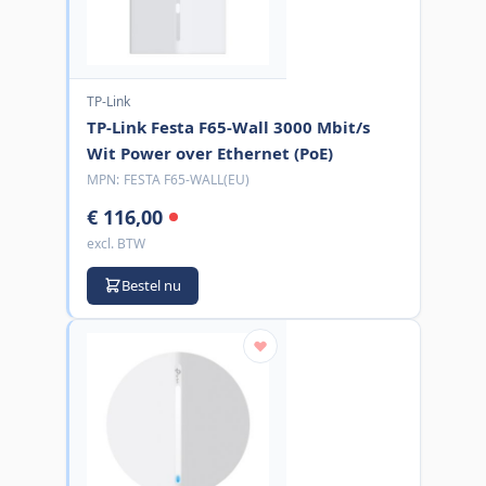
TP-Link
TP-Link Festa F65-Wall 3000 Mbit/s
Wit Power over Ethernet (PoE)
MPN:
FESTA F65-WALL(EU)
€ 116,00
excl. BTW
Bestel nu