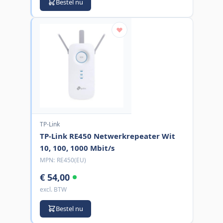
Bestel nu
TP-Link
TP-Link RE450 Netwerkrepeater Wit
10, 100, 1000 Mbit/s
MPN:
RE450(EU)
€ 54,00
excl. BTW
Bestel nu