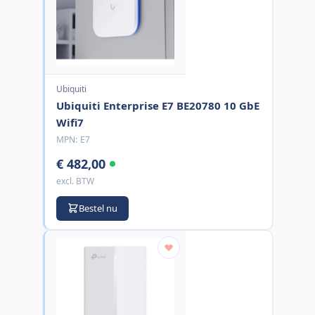
Ubiquiti
Ubiquiti Enterprise E7 BE20780 10 GbE
Wifi7
MPN:
E7
€ 482,00
excl. BTW
Bestel nu