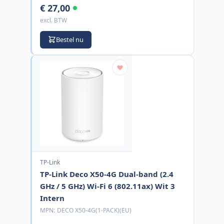
€ 27,00
excl. BTW
Bestel nu
TP-Link
TP-Link Deco X50-4G Dual-band (2.4
GHz / 5 GHz) Wi-Fi 6 (802.11ax) Wit 3
Intern
MPN:
DECO X50-4G(1-PACK)(EU)