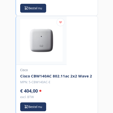
Bestel nu
Cisco
Cisco CBW140AC 802.11ac 2x2 Wave 2
MPN:
5-CBW140AC-E
€ 404,00
excl. BTW
Bestel nu