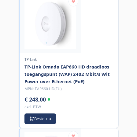
TP-Link
TP-Link Omada EAP660 HD draadloos
toegangspunt (WAP) 2402 Mbit/s Wit
Power over Ethernet (PoE)
MPN:
EAP660 HD(EU)
€ 248,00
excl. BTW
Bestel nu