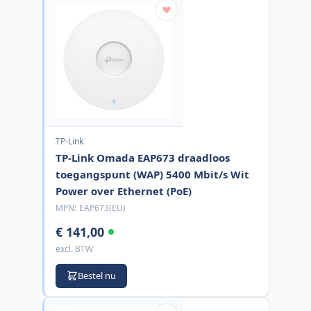
TP-Link
TP-Link Omada EAP673 draadloos
toegangspunt (WAP) 5400 Mbit/s Wit
Power over Ethernet (PoE)
MPN:
EAP673(EU)
€ 141,00
excl. BTW
Bestel nu