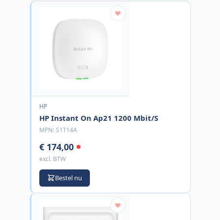
HP
HP Instant On Ap21 1200 Mbit/S
MPN:
S1T14A
€ 174,00
excl. BTW
Bestel nu