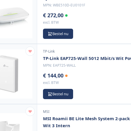
MPN:
WBE510D-EU0101F
€ 272,00
excl. BTW
Bestel nu
TP-Link
TP-Link EAP725-Wall 5012 Mbit/s Wit Po
MPN:
EAP725-WALL
€ 144,00
excl. BTW
Bestel nu
MSI
MSI Roamii BE Lite Mesh System 2-pack D
Wit 3 Intern