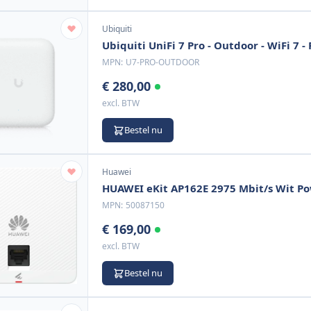
Ubiquiti
Ubiquiti UniFi 7 Pro - Outdoor - WiFi 7 - 
MPN:
U7-PRO-OUTDOOR
€ 280,00
excl. BTW
Bestel nu
Huawei
HUAWEI eKit AP162E 2975 Mbit/s Wit Po
MPN:
50087150
€ 169,00
excl. BTW
Bestel nu