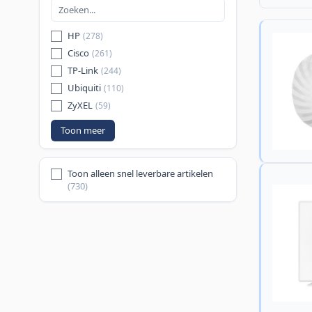
HP
(278)
Cisco
(261)
TP-Link
(244)
Ubiquiti
(110)
ZyXEL
(59)
Toon meer
Toon alleen snel leverbare artikelen
(730)