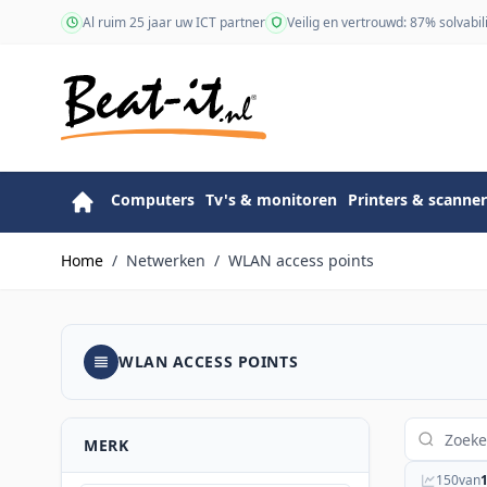
Ga naar de inhoud
Al ruim 25 jaar uw ICT partner
Veilig en vertrouwd: 87% solvabili
Computers
Tv's & monitoren
Printers & scanner
Home
/
Netwerken
/
WLAN access points
WLAN ACCESS POINTS
MERK
150
van