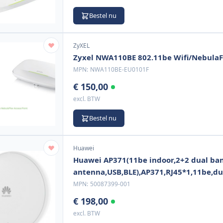
Bestel nu
ZyXEL
Zyxel NWA110BE 802.11be Wifi/NebulaF
MPN:
NWA110BE-EU0101F
€ 150,00
excl. BTW
Bestel nu
Huawei
Huawei AP371(11be indoor,2+2 dual ba
antenna,USB,BLE),AP371,RJ45*1,11be,dua
MPN:
50087399-001
€ 198,00
excl. BTW