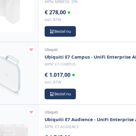
MPN:
MRBE50- 2PK
€ 278,00
excl. BTW
Bestel nu
Ubiquiti
Ubiquiti E7 Campus - UniFi Enterprise A
MPN:
E7-CAMPUS
€ 1.017,00
excl. BTW
Bestel nu
Ubiquiti
Ubiquiti E7 Audience - UniFi Enterprise
MPN:
E7-AUDIENCE