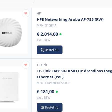
HP
HPE Networking Aruba AP-755 (RW)
MPN:
S1G84A
€ 2.014,00
excl. BTW
Bestel nu
TP-Link
TP-Link EAP650-DESKTOP draadloos toe
Ethernet (PoE)
MPN:
EAP650-DESKTOP
€ 181,00
excl. BTW
Bestel nu