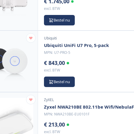
€ 1.745,00
excl. BTW
Bestel nu
Ubiquiti
Ubiquiti UniFi U7 Pro, 5-pack
MPN:
U7-PRO-5
€ 843,00
excl. BTW
Bestel nu
ZyXEL
Zyxel NWA210BE 802.11be Wifi/NebulaF
MPN:
NWA210BE-EU0101F
€ 213,00
excl. BTW