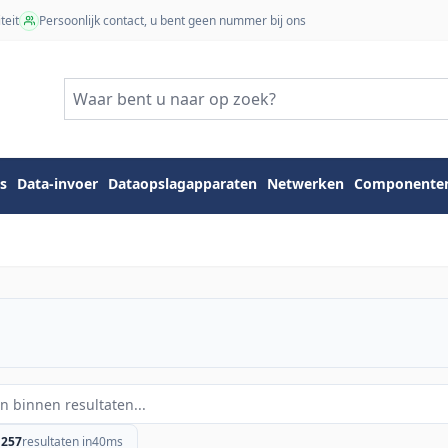
teit
Persoonlijk contact, u bent geen nummer bij ons
s
Data-invoer
Dataopslagapparaten
Netwerken
Componente
1257
resultaten in
40
ms