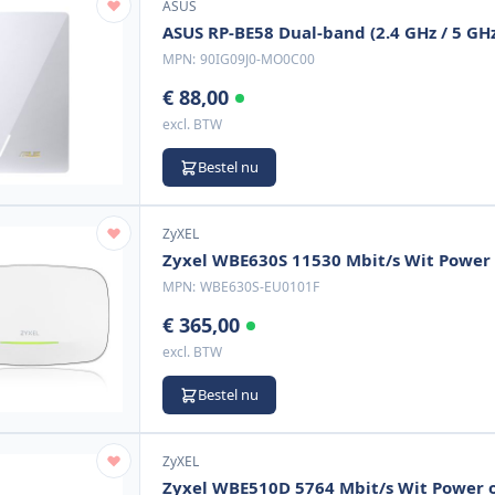
ASUS
ASUS RP-BE58 Dual-band (2.4 GHz / 5 GHz
MPN:
90IG09J0-MO0C00
€ 88,00
excl. BTW
Bestel nu
ZyXEL
Zyxel WBE630S 11530 Mbit/s Wit Power 
MPN:
WBE630S-EU0101F
€ 365,00
excl. BTW
Bestel nu
ZyXEL
Zyxel WBE510D 5764 Mbit/s Wit Power o