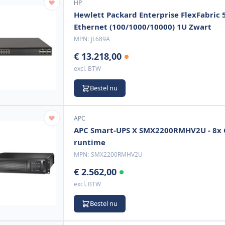
HP
Hewlett Packard Enterprise FlexFabri
Ethernet (100/1000/10000) 1U Zwart
MPN:
JL689A
€ 13.218,00
excl. BTW
Bestel nu
APC
APC Smart-UPS X SMX2200RMHV2U - 8x C1
runtime
MPN:
SMX2200RMHV2U
€ 2.562,00
excl. BTW
Bestel nu