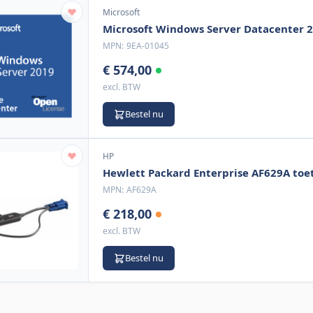
Microsoft
Microsoft Windows Server Datacenter 
MPN:
9EA-01045
€ 574,00
excl. BTW
Bestel nu
HP
Hewlett Packard Enterprise AF629A toe
MPN:
AF629A
€ 218,00
excl. BTW
Bestel nu