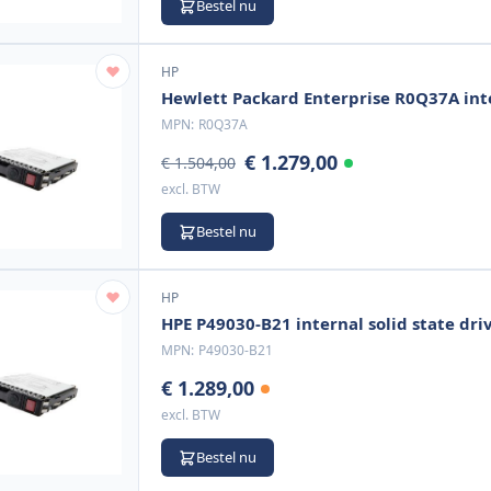
Bestel nu
HP
Hewlett Packard Enterprise R0Q37A inter
MPN:
R0Q37A
€ 1.279,00
€ 1.504,00
excl. BTW
Bestel nu
HP
HPE P49030-B21 internal solid state driv
MPN:
P49030-B21
€ 1.289,00
excl. BTW
Bestel nu