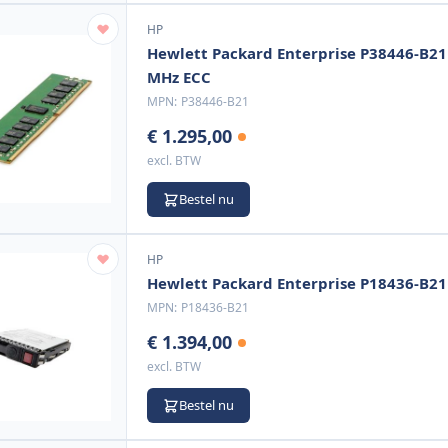
HP
Hewlett Packard Enterprise P38446-B2
MHz ECC
MPN:
P38446-B21
€ 1.295,00
excl. BTW
Bestel nu
HP
Hewlett Packard Enterprise P18436-B21 
MPN:
P18436-B21
€ 1.394,00
excl. BTW
Bestel nu