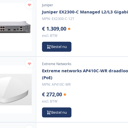
Juniper
Juniper EX2300-C Managed L2/L3 Gigabi
MPN:
EX2300-C-12T
€ 1.309,00
excl. BTW
Bestel nu
Extreme Networks
Extreme networks AP410C-WR draadloos
(PoE)
MPN:
AP410C-WR
€ 272,00
excl. BTW
Bestel nu