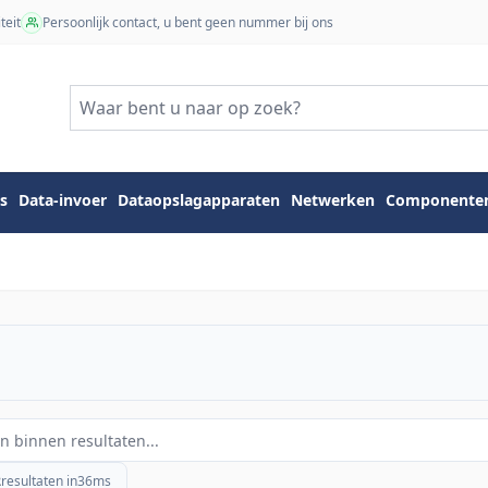
teit
Persoonlijk contact, u bent geen nummer bij ons
s
Data-invoer
Dataopslagapparaten
Netwerken
Componente
2
resultaten in
36
ms