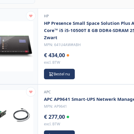
HP
HP Presence Small Space Solution Plus
Core™ i5 i5-10500T 8 GB DDR4-SDRAM 25
Zwart
MPN:
641U4AW#ABH
€ 434,00
excl. BTW
Bestel nu
APC
APC AP9641 Smart-UPS Netwerk Manag
MPN:
AP9641
€ 277,00
excl. BTW