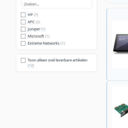
HP
(7)
APC
(2)
Juniper
(1)
Microsoft
(1)
Extreme Networks
(1)
Toon alleen snel leverbare artikelen
(12)