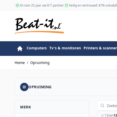
Ga naar de inhoud
Al ruim 25 jaar uw ICT partner
Veilig en vertrouwd: 87% solvabili
Computers
Tv's & monitoren
Printers & scanner
Home
/
Opruiming
OPRUIMING
MERK
12
van
1