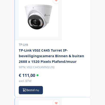
TP-Link
TP-Link VIGI C445 Turret IP-
beveiligingscamera Binnen & buiten
2688 x 1520 Pixels Plafond/muur
MPN:
VIGI C445(4MM)(UN)
€ 111,00
excl. BTW
Bestel nu