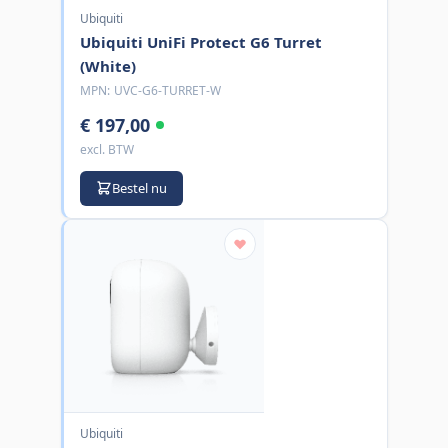
Ubiquiti
Ubiquiti UniFi Protect G6 Turret
(White)
MPN:
UVC-G6-TURRET-W
€ 197,00
excl. BTW
Bestel nu
Ubiquiti