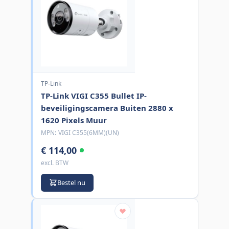
TP-Link
TP-Link VIGI C355 Bullet IP-
beveiligingscamera Buiten 2880 x
1620 Pixels Muur
MPN:
VIGI C355(6MM)(UN)
€ 114,00
excl. BTW
Bestel nu