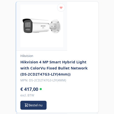
Hikvision
Hikvision 4 MP Smart Hybrid Light
with ColorVu Fixed Bullet Network
(DS-2CD2T47G3-LIY(4mm))
MPN:
DS-2CD2T47G3-LIY(4MM)
€ 417,00
excl. BTW
Bestel nu