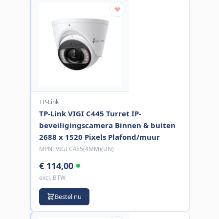
TP-Link
TP-Link VIGI C445 Turret IP-
beveiligingscamera Binnen & buiten
2688 x 1520 Pixels Plafond/muur
MPN:
VIGI C455(4MM)(UN)
€ 114,00
excl. BTW
Bestel nu