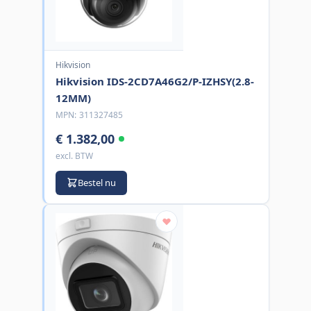
Hikvision
Hikvision IDS-2CD7A46G2/P-IZHSY(2.8-
12MM)
MPN:
311327485
€ 1.382,00
excl. BTW
Bestel nu