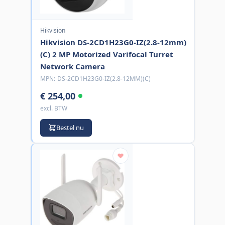
Hikvision
Hikvision DS-2CD1H23G0-IZ(2.8-12mm)
(C) 2 MP Motorized Varifocal Turret
Network Camera
MPN:
DS-2CD1H23G0-IZ(2.8-12MM)(C)
€ 254,00
excl. BTW
Bestel nu