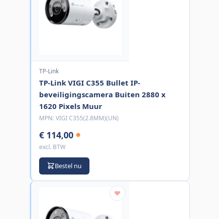
TP-Link
TP-Link VIGI C355 Bullet IP-
beveiligingscamera Buiten 2880 x
1620 Pixels Muur
MPN:
VIGI C355(2.8MM)(UN)
€ 114,00
excl. BTW
Bestel nu