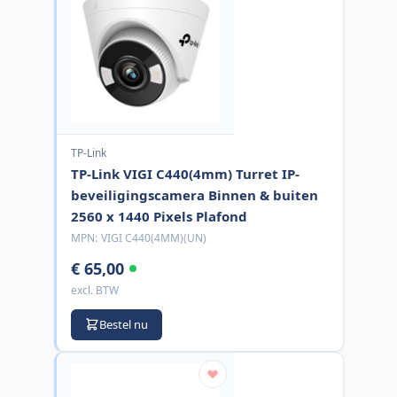
TP-Link
TP-Link VIGI C440(4mm) Turret IP-
beveiligingscamera Binnen & buiten
2560 x 1440 Pixels Plafond
MPN:
VIGI C440(4MM)(UN)
€ 65,00
excl. BTW
Bestel nu