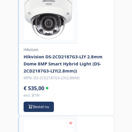
Hikvision
Hikvision DS-2CD2187G3-LIY 2.8mm
Dome 8MP Smart Hybrid Light (DS-
2CD2187G3-LIY(2.8mm))
MPN:
DS-2CD2187G3-LIY(2.8MM)
€ 535,00
excl. BTW
Bestel nu