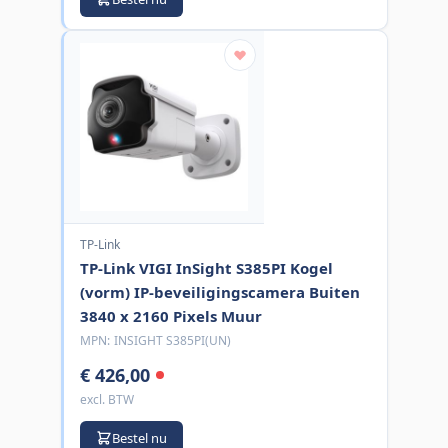
TP-Link
TP-Link VIGI InSight S385PI Kogel
(vorm) IP-beveiligingscamera Buiten
3840 x 2160 Pixels Muur
MPN:
INSIGHT S385PI(UN)
€ 426,00
excl. BTW
Bestel nu