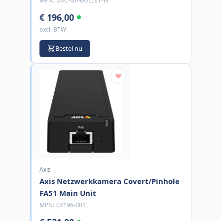
MPN:
UVC-G6-BULLET-W
€ 196,00
excl. BTW
Bestel nu
Axis
Axis Netzwerkkamera Covert/Pinhole
FA51 Main Unit
MPN:
02196-001