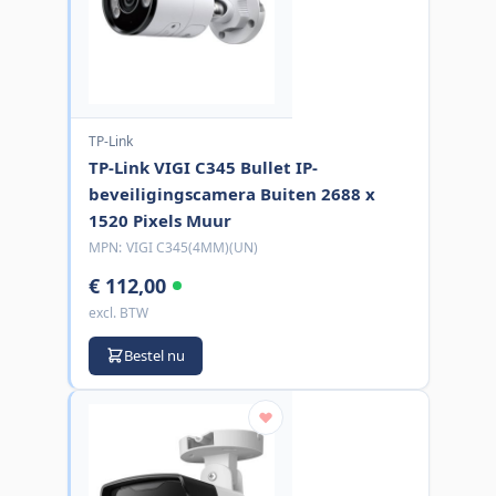
TP-Link
TP-Link VIGI C345 Bullet IP-
beveiligingscamera Buiten 2688 x
1520 Pixels Muur
MPN:
VIGI C345(4MM)(UN)
€ 112,00
excl. BTW
Bestel nu