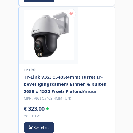
TP-Link
TP-Link VIGI C540S(4mm) Turret IP-
beveiligingscamera Binnen & buiten
2688 x 1520 Pixels Plafond/muur
MPN:
VIGI C540S(4MM)(UN)
€ 323,00
excl. BTW
Bestel nu