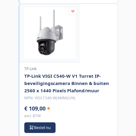
TP-Link
TP-Link VIGI C540-W V1 Turret IP-
beveiligingscamera Binnen & buiten
2560 x 1440 Pixels Plafond/muur
MPN:
VIGI C540-W(4MM)(UN)
€ 109,00
excl. BTW
Bestel nu