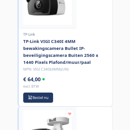
TP-Link
TP-Link VIGI C340I 4MM
bewakingscamera Bullet IP-
beveiligingscamera Buiten 2560 x
1440 Pixels Plafond/muur/paal
MPN:
VIGI C340I(4MM)(UN)
€ 64,00
excl. BTW
Bestel nu