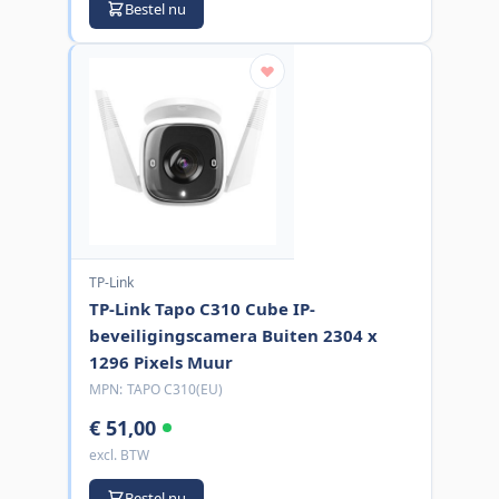
Bestel nu
TP-Link
TP-Link Tapo C310 Cube IP-
beveiligingscamera Buiten 2304 x
1296 Pixels Muur
MPN:
TAPO C310(EU)
€ 51,00
excl. BTW
Bestel nu