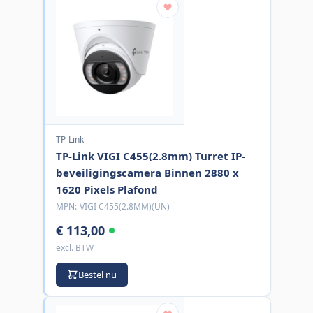
TP-Link
TP-Link VIGI C455(2.8mm) Turret IP-
beveiligingscamera Binnen 2880 x
1620 Pixels Plafond
MPN:
VIGI C455(2.8MM)(UN)
€ 113,00
excl. BTW
Bestel nu