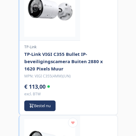
TP-Link
TP-Link VIGI C355 Bullet IP-
beveiligingscamera Buiten 2880 x
1620 Pixels Muur
MPN:
VIGI C355(4MM)(UN)
€ 113,00
excl. BTW
Bestel nu