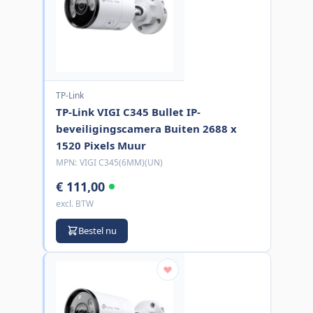
TP-Link
TP-Link VIGI C345 Bullet IP-
beveiligingscamera Buiten 2688 x
1520 Pixels Muur
MPN:
VIGI C345(6MM)(UN)
€ 111,00
excl. BTW
Bestel nu