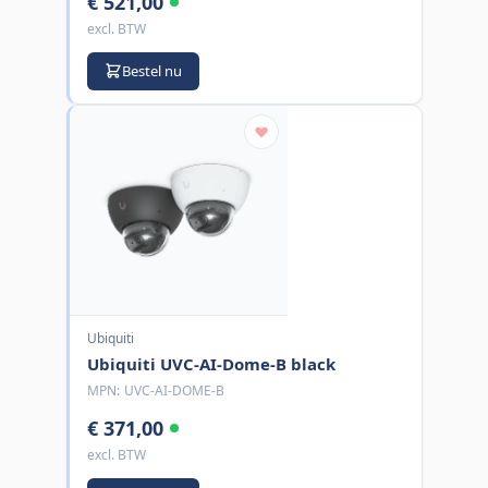
€ 521,00
excl. BTW
Bestel nu
Ubiquiti
Ubiquiti UVC-AI-Dome-B black
MPN:
UVC-AI-DOME-B
€ 371,00
excl. BTW