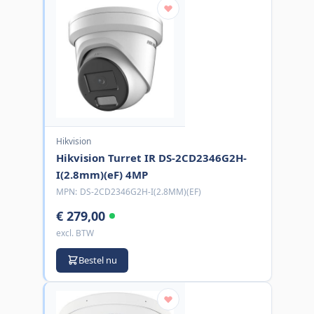
Hikvision
Hikvision Turret IR DS-2CD2346G2H-
I(2.8mm)(eF) 4MP
MPN:
DS-2CD2346G2H-I(2.8MM)(EF)
€ 279,00
excl. BTW
Bestel nu