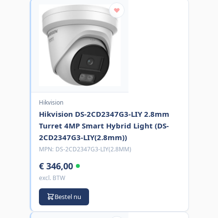
Hikvision
Hikvision DS-2CD2347G3-LIY 2.8mm
Turret 4MP Smart Hybrid Light (DS-
2CD2347G3-LIY(2.8mm))
MPN:
DS-2CD2347G3-LIY(2.8MM)
€ 346,00
excl. BTW
Bestel nu