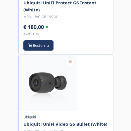
Ubiquiti UniFi Protect G6 Instant
(White)
MPN:
UVC-G6-INS-W
€ 180,00
excl. BTW
Bestel nu
Ubiquiti
Ubiquiti UniFi Video G6 Bullet (White)