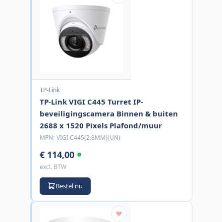
TP-Link
TP-Link VIGI C445 Turret IP-
beveiligingscamera Binnen & buiten
2688 x 1520 Pixels Plafond/muur
MPN:
VIGI C445(2.8MM)(UN)
€ 114,00
excl. BTW
Bestel nu