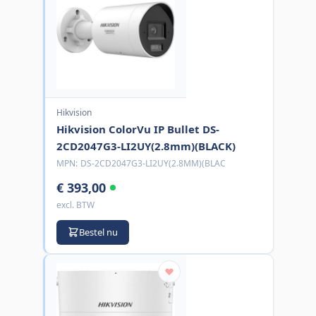
Hikvision
Hikvision ColorVu IP Bullet DS-
2CD2047G3-LI2UY(2.8mm)(BLACK)
MPN:
DS-2CD2047G3-LI2UY(2.8MM)(BLAC
€ 393,00
excl. BTW
Bestel nu