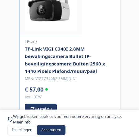
TP-Link
TP-Link VIGI C340I 2.8MM
bewakingscamera Bullet IP-
beveiligingscamera Buiten 2560 x
1440 Pixels Plafond/muur/paal
MPN:
VIGI C340I(2.8MM)(UN)
€ 57,00
excl. BTW
Bestel nu
Wij gebruiken cookies voor een betere ervaring en analyse.
Meer info
Instellingen
Accepteren