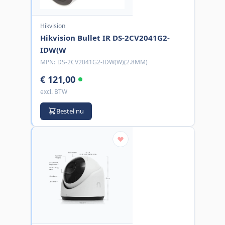
Hikvision
Hikvision Bullet IR DS-2CV2041G2-
IDW(W
MPN:
DS-2CV2041G2-IDW(W)(2.8MM)
€ 121,00
excl. BTW
Bestel nu