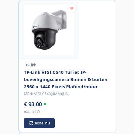
TP-Link
TP-Link VIGI C540 Turret IP-
beveiligingscamera Binnen & buiten
2560 x 1440 Pixels Plafond/muur
MPN:
VIGI C540(4MM)(UN)
€ 93,00
excl. BTW
Bestel nu