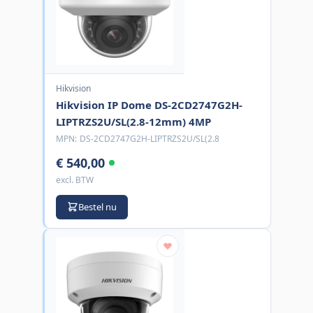
Hikvision
Hikvision IP Dome DS-2CD2747G2H-
LIPTRZS2U/SL(2.8-12mm) 4MP
MPN:
DS-2CD2747G2H-LIPTRZS2U/SL(2.8
€ 540,00
excl. BTW
Bestel nu