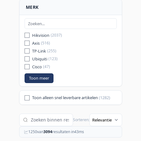
MERK
Hikvision
(2037)
Axis
(516)
TP-Link
(255)
Ubiquiti
(123)
Cisco
(47)
Toon meer
Toon alleen snel leverbare artikelen
(1282)
Sorteren:
1250
van
3094
resultaten in
43
ms