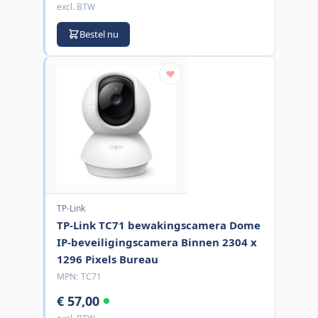
excl. BTW
Bestel nu
TP-Link
TP-Link TC71 bewakingscamera Dome
IP-beveiligingscamera Binnen 2304 x
1296 Pixels Bureau
MPN:
TC71
€ 57,00