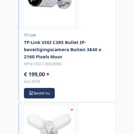
TP-Link
TP-Link VIGI C385 Bullet IP-
beveiligingscamera Buiten 3840 x
2160 Pixels Muur
MPN:
VIGI C385(4MM)
€ 199,00
excl. BTW
Bestel nu