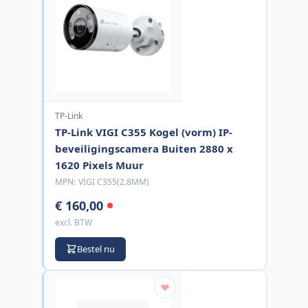
TP-Link
TP-Link VIGI C355 Kogel (vorm) IP-
beveiligingscamera Buiten 2880 x
1620 Pixels Muur
MPN:
VIGI C355(2.8MM)
€ 160,00
excl. BTW
Bestel nu