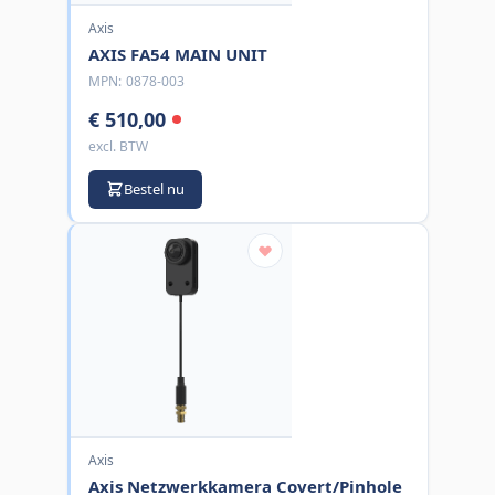
Axis
AXIS FA54 MAIN UNIT
MPN:
0878-003
€ 510,00
excl. BTW
Bestel nu
Axis
Axis Netzwerkkamera Covert/Pinhole