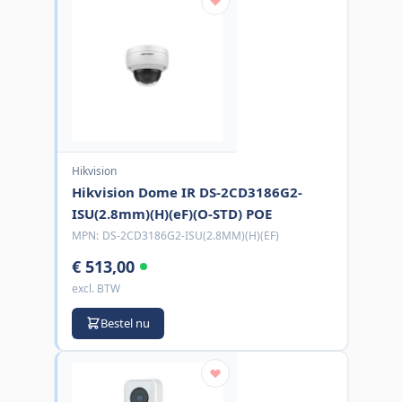
Hikvision
Hikvision Dome IR DS-2CD3186G2-
ISU(2.8mm)(H)(eF)(O-STD) POE
MPN:
DS-2CD3186G2-ISU(2.8MM)(H)(EF)
€ 513,00
excl. BTW
Bestel nu