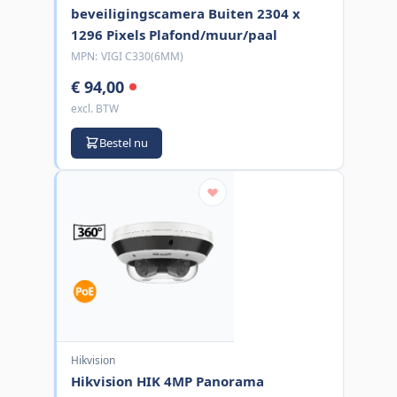
beveiligingscamera Buiten 2304 x
1296 Pixels Plafond/muur/paal
MPN:
VIGI C330(6MM)
€ 94,00
excl. BTW
Bestel nu
Hikvision
Hikvision HIK 4MP Panorama