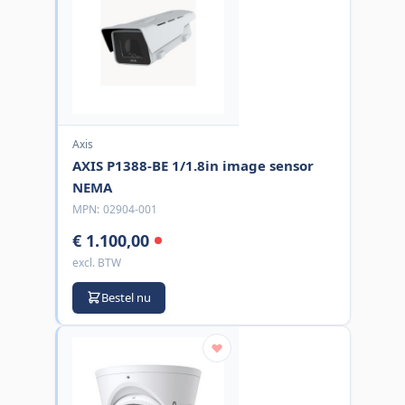
Axis
AXIS P1388-BE 1/1.8in image sensor
NEMA
MPN:
02904-001
€ 1.100,00
excl. BTW
Bestel nu