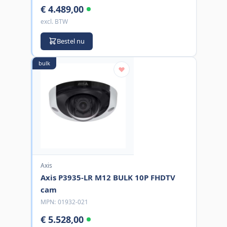
€ 4.489,00
excl. BTW
Bestel nu
bulk
Axis
Axis P3935-LR M12 BULK 10P FHDTV
cam
MPN:
01932-021
€ 5.528,00