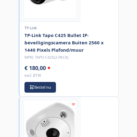
TP-Link
TP-Link Tapo C425 Bullet IP-
beveiligingscamera Buiten 2560 x
1440 Pixels Plafond/muur
MPN:
TAPO C425(2-PACK)
€ 180,00
excl. BTW
Bestel nu