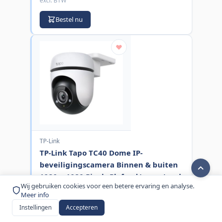
excl. BTW
Bestel nu
TP-Link
TP-Link Tapo TC40 Dome IP-
beveiligingscamera Binnen & buiten
1920 x 1080 Pixels Plafond/muur/paal
Wij gebruiken cookies voor een betere ervaring en analyse.
MPN:
TC40
Meer info
€ 58,00
Instellingen
Accepteren
excl. BTW