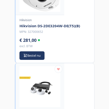
Hikvision
Hikvision DS-2DE3204W-DE(T5)(B)
MPN:
327000652
€ 281,00
excl. BTW
Bestel nu