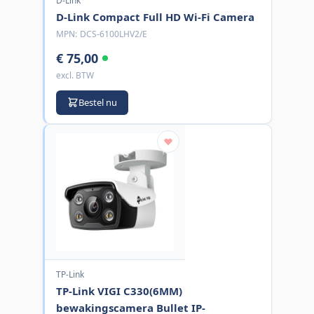
D-Link
D-Link Compact Full HD Wi-Fi Camera
MPN:
DCS-6100LHV2/E
€ 75,00
excl. BTW
Bestel nu
TP-Link
TP-Link VIGI C330(6MM)
bewakingscamera Bullet IP-