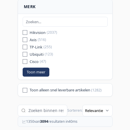
MERK
Hikvision
(2037)
Axis
(516)
TP-Link
(255)
Ubiquiti
(123)
Cisco
(47)
Toon meer
Toon alleen snel leverbare artikelen
(1282)
Sorteren:
1350
van
3094
resultaten in
40
ms