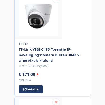
TP-Link
TP-Link VIGI C485 Torentje IP-
beveiligingscamera Buiten 3840 x
2160 Pixels Plafond
MPN:
VIGI C485(4MM)
€ 171,00
excl. BTW
Bestel nu