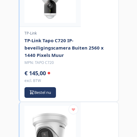
TP-Link
TP-Link Tapo C720 IP-
beveiligingscamera Buiten 2560 x
1440 Pixels Muur
MPN:
TAPO C720
€ 145,00
excl. BTW
Bestel nu