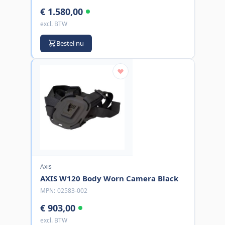
€ 1.580,00
excl. BTW
Bestel nu
Axis
AXIS W120 Body Worn Camera Black
MPN:
02583-002
€ 903,00
excl. BTW