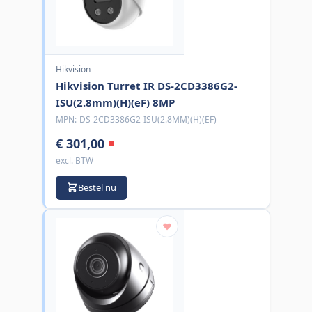
Hikvision
Hikvision Turret IR DS-2CD3386G2-
ISU(2.8mm)(H)(eF) 8MP
MPN:
DS-2CD3386G2-ISU(2.8MM)(H)(EF)
€ 301,00
excl. BTW
Bestel nu