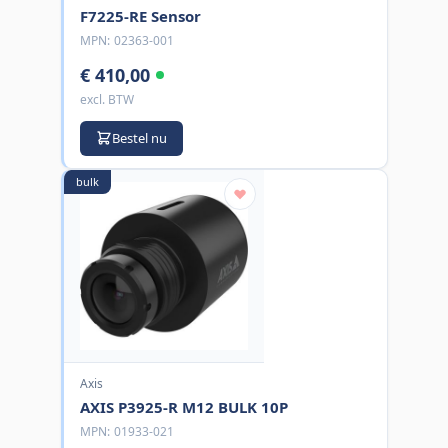
F7225-RE Sensor
MPN:
02363-001
€ 410,00
excl. BTW
Bestel nu
bulk
Axis
AXIS P3925-R M12 BULK 10P
MPN:
01933-021