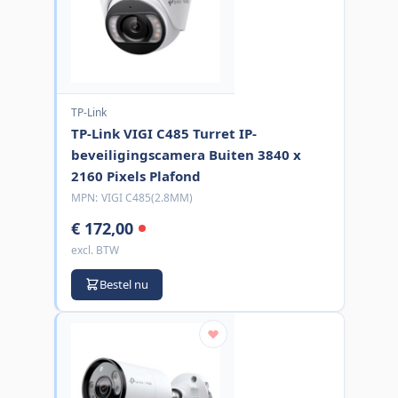
TP-Link
TP-Link VIGI C485 Turret IP-
beveiligingscamera Buiten 3840 x
2160 Pixels Plafond
MPN:
VIGI C485(2.8MM)
€ 172,00
excl. BTW
Bestel nu