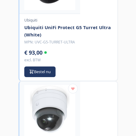
Ubiquiti
Ubiquiti UniFi Protect G5 Turret Ultra
(White)
MPN:
UVC-G5-TURRET-ULTRA
€ 93,00
excl. BTW
Bestel nu