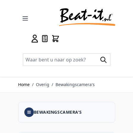
Ga naar de inhoud
Home
/
Overig
/
Bewakingscamera's
BEWAKINGSCAMERA'S