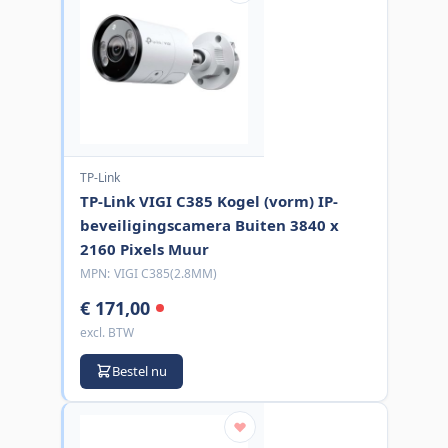
TP-Link
TP-Link VIGI C385 Kogel (vorm) IP-
beveiligingscamera Buiten 3840 x
2160 Pixels Muur
MPN:
VIGI C385(2.8MM)
€ 171,00
excl. BTW
Bestel nu