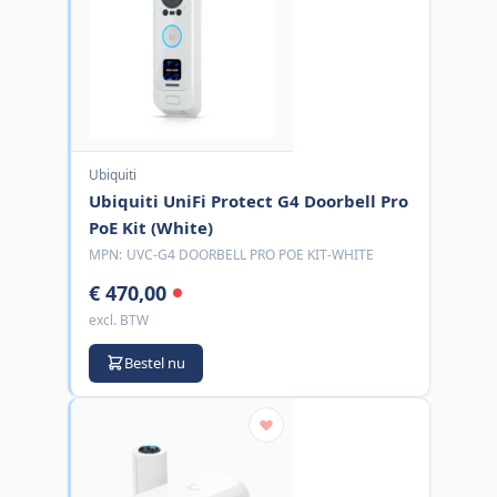
Ubiquiti
Ubiquiti UniFi Protect G4 Doorbell Pro
PoE Kit (White)
MPN:
UVC-G4 DOORBELL PRO POE KIT-WHITE
€ 470,00
excl. BTW
Bestel nu