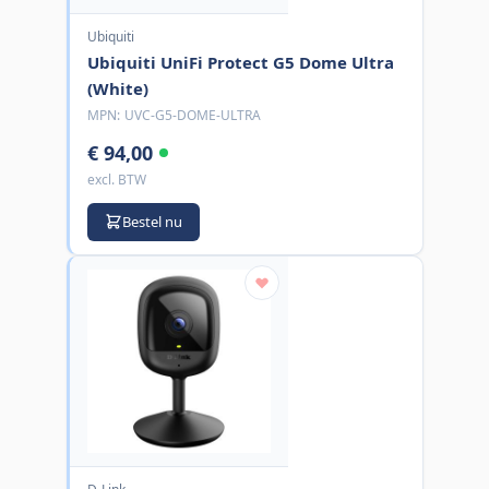
Ubiquiti
Ubiquiti UniFi Protect G5 Dome Ultra
(White)
MPN:
UVC-G5-DOME-ULTRA
€ 94,00
excl. BTW
Bestel nu