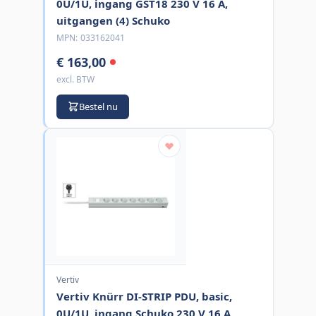
0U/1U, ingang GST18 230 V 16 A,
uitgangen (4) Schuko
MPN:
033162041
€ 163,00
excl. BTW
Bestel nu
Vertiv
Vertiv Knürr DI-STRIP PDU, basic,
0U/1U, ingang Schuko 230 V 16 A,