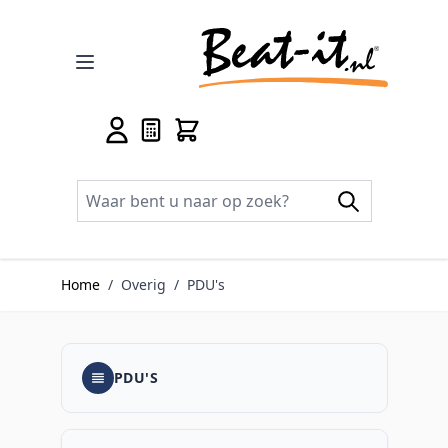
Ga naar de inhoud
Home
/
Overig
/
PDU's
PDU'S