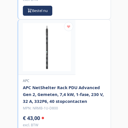
Bestel nu
APC
APC NetShelter Rack PDU Advanced
Gen 2, Gemeten, 7,4 kW, 1-fase, 230 V,
32 A, 332P6, 40 stopcontacten
MPN:
NRMB-1U-D800
€ 43,00
excl. BTW