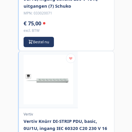
uitgangen (7) Schuko
MPN:
033020071
€ 75,00
excl. BTW
Bestel nu
Vertiv
Vertiv Knürr DI-STRIP PDU, basic,
0U/1U, ingang IEC 60320 C20 230 V 16