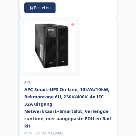
Bestel nu
APC
APC Smart-UPS On-Line, 10kVA/10kW,
Rekmontage 6U, 230V/400V, 4x IEC
32A uitgang,
Netwerkkaart+SmartSlot, Verlengde
runtime, met aangepaste PDU en Rail
kit
MPN:
SRT10RMXLIX806