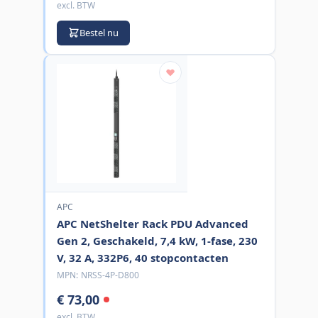
excl. BTW
Bestel nu
APC
APC NetShelter Rack PDU Advanced
Gen 2, Geschakeld, 7,4 kW, 1-fase, 230
V, 32 A, 332P6, 40 stopcontacten
MPN:
NRSS-4P-D800
€ 73,00
excl. BTW