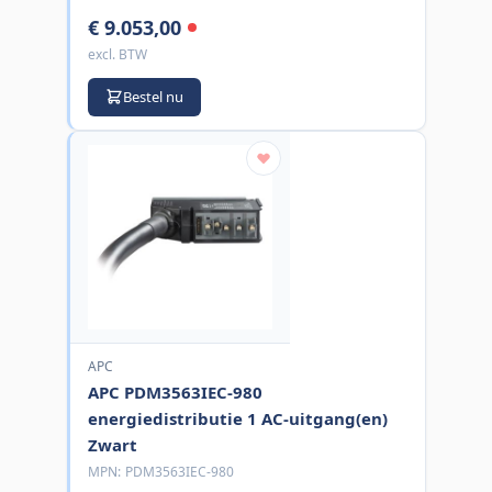
€ 9.053,00
excl. BTW
Bestel nu
APC
APC PDM3563IEC-980
energiedistributie 1 AC-uitgang(en)
Zwart
MPN:
PDM3563IEC-980