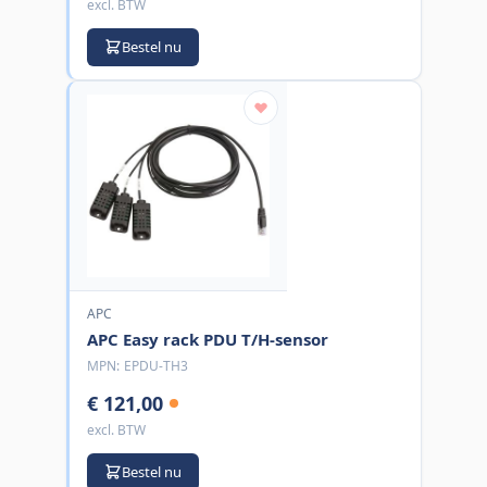
excl. BTW
Bestel nu
APC
APC Easy rack PDU T/H-sensor
MPN:
EPDU-TH3
€ 121,00
excl. BTW
Bestel nu