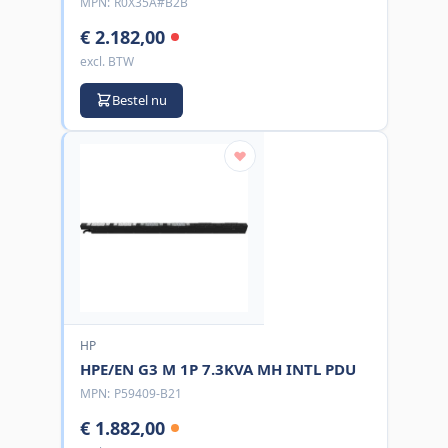
MPN:
R0X35A#B2B
€ 2.182,00
excl. BTW
Bestel nu
HP
HPE/EN G3 M 1P 7.3KVA MH INTL PDU
MPN:
P59409-B21
€ 1.882,00