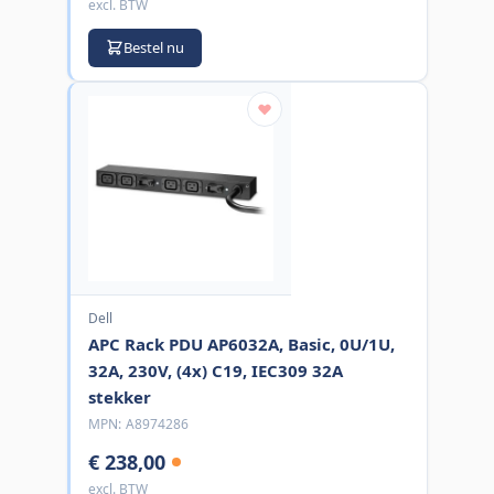
excl. BTW
Bestel nu
Dell
APC Rack PDU AP6032A, Basic, 0U/1U,
32A, 230V, (4x) C19, IEC309 32A
stekker
MPN:
A8974286
€ 238,00
excl. BTW