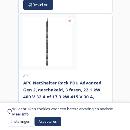
Bestel nu
APC
APC NetShelter Rack PDU Advanced
Gen 2, geschakeld, 3 fasen, 22,1 kW
400 V 32 A of 17,3 kW 415 V 30 A,
530P6, 48 stopcontacten
Wij gebruiken cookies voor een betere ervaring en analyse.
MPN:
APDU11350SW
Meer info
€ 2.804,00
Instellingen
Accepteren
excl. BTW