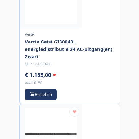
Vertiv
Vertiv Geist GI30043L
energiedistributie 24 AC-uitgang(en)
Zwart
MPN:
GI30043L
€ 1.183,00
excl. BTW
Bestel nu