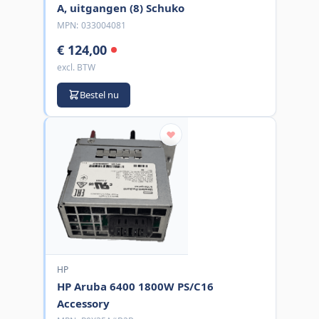
A, uitgangen (8) Schuko
MPN:
033004081
€ 124,00
excl. BTW
Bestel nu
HP
HP Aruba 6400 1800W PS/C16
Accessory