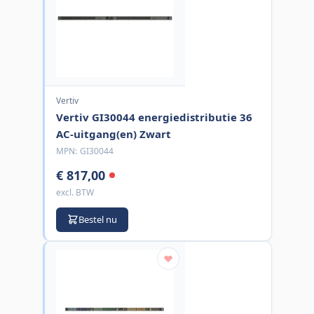
Vertiv
Vertiv GI30044 energiedistributie 36
AC-uitgang(en) Zwart
MPN:
GI30044
€ 817,00
excl. BTW
Bestel nu