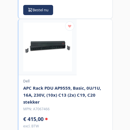
Bestel nu
Dell
APC Rack PDU AP9559, Basic, 0U/1U,
16A, 230V, (10x) C13 (2x) C19, C20
stekker
MPN:
A7067466
€ 415,00
excl. BTW