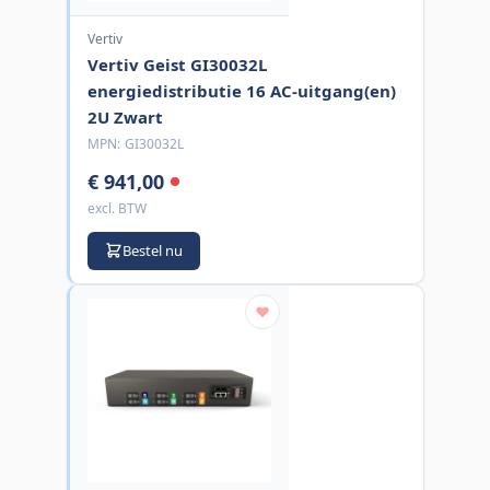
Vertiv
Vertiv Geist GI30032L
energiedistributie 16 AC-uitgang(en)
2U Zwart
MPN:
GI30032L
€ 941,00
excl. BTW
Bestel nu