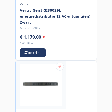
Vertiv
Vertiv Geist GI30029L
energiedistributie 12 AC-uitgang(en)
Zwart
MPN:
GI30029L
€ 1.179,00
excl. BTW
Bestel nu