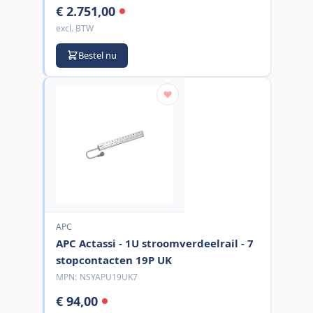
€ 2.751,00
excl. BTW
Bestel nu
APC
APC Actassi - 1U stroomverdeelrail - 7
stopcontacten 19P UK
MPN:
NSYAPU19UK7
€ 94,00