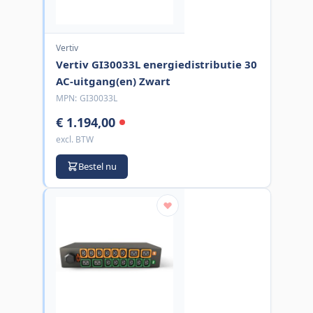
Vertiv
Vertiv GI30033L energiedistributie 30
AC-uitgang(en) Zwart
MPN:
GI30033L
€ 1.194,00
excl. BTW
Bestel nu