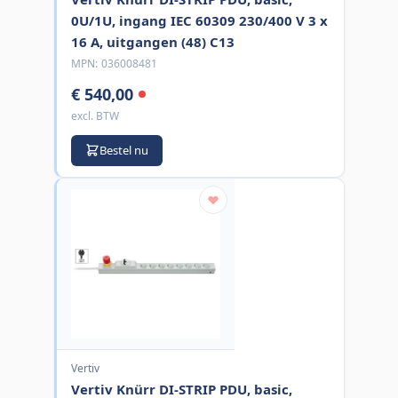
0U/1U, ingang IEC 60309 230/400 V 3 x
16 A, uitgangen (48) C13
MPN:
036008481
€ 540,00
excl. BTW
Bestel nu
Vertiv
Vertiv Knürr DI-STRIP PDU, basic,