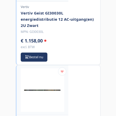
Vertiv
Vertiv Geist GI30030L
energiedistributie 12 AC-uitgang(en)
2U Zwart
MPN:
GI30030L
€ 1.158,00
excl. BTW
Bestel nu