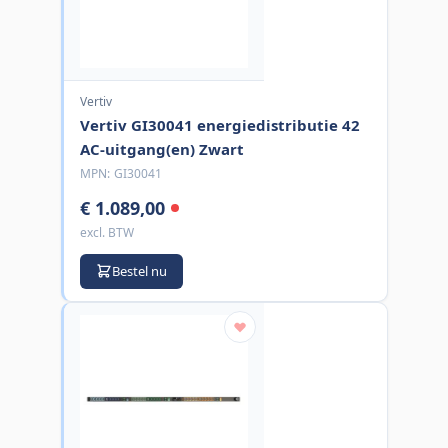
Vertiv
Vertiv GI30041 energiedistributie 42
AC-uitgang(en) Zwart
MPN:
GI30041
€ 1.089,00
excl. BTW
Bestel nu