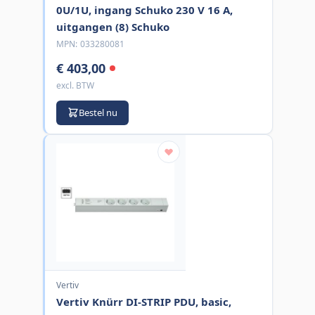
0U/1U, ingang Schuko 230 V 16 A,
uitgangen (8) Schuko
MPN:
033280081
€ 403,00
excl. BTW
Bestel nu
Vertiv
Vertiv Knürr DI-STRIP PDU, basic,