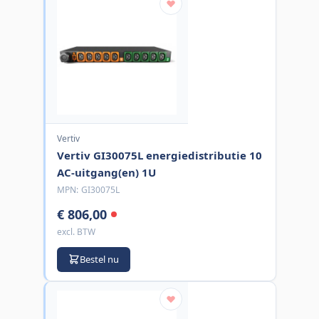
Vertiv
Vertiv GI30075L energiedistributie 10
AC-uitgang(en) 1U
MPN:
GI30075L
€ 806,00
excl. BTW
Bestel nu