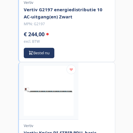
Vertiv
Vertiv G2197 energiedistributie 10
AC-uitgang(en) Zwart
MPN:
G2197
€ 244,00
excl. BTW
Bestel nu
Vertiv
Vertiv Knürr DI-STRIP PDU, basic,