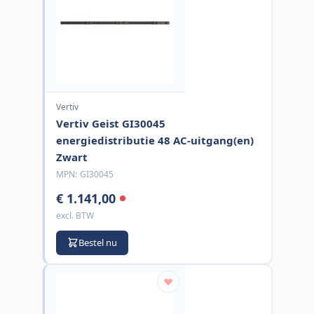
Vertiv
Vertiv Geist GI30045
energiedistributie 48 AC-uitgang(en)
Zwart
MPN:
GI30045
€ 1.141,00
excl. BTW
Bestel nu