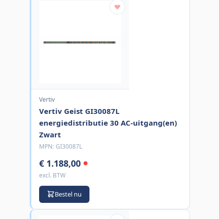
Vertiv
Vertiv Geist GI30087L
energiedistributie 30 AC-uitgang(en)
Zwart
MPN:
GI30087L
€ 1.188,00
excl. BTW
Bestel nu