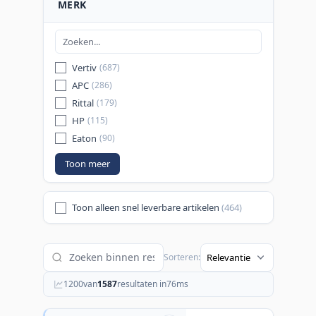
MERK
Vertiv
(687)
APC
(286)
Rittal
(179)
HP
(115)
Eaton
(90)
Toon meer
Toon alleen snel leverbare artikelen
(464)
Sorteren:
1200
van
1587
resultaten in
76
ms