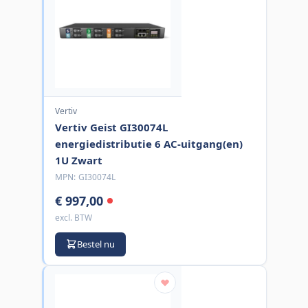
Vertiv
Vertiv Geist GI30074L
energiedistributie 6 AC-uitgang(en)
1U Zwart
MPN:
GI30074L
€ 997,00
excl. BTW
Bestel nu