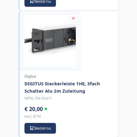
Bestel nu
Digitus
DIGITUS Steckerleiste 1HE, 3fach
Schalter Alu 2m Zuleitung
MPN:
DN-95411
€ 20,00
excl. BTW
Bestel nu