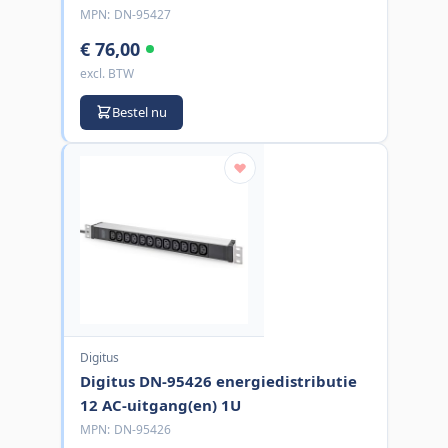
MPN:
DN-95427
€ 76,00
excl. BTW
Bestel nu
Digitus
Digitus DN-95426 energiedistributie
12 AC-uitgang(en) 1U
MPN:
DN-95426