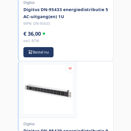
Digitus
Digitus DN-95433 energiedistributie 5
AC-uitgang(en) 1U
MPN:
DN-95433
€ 36,00
excl. BTW
Bestel nu
Digitus
Digitus DN-95429 energiedistributie 9