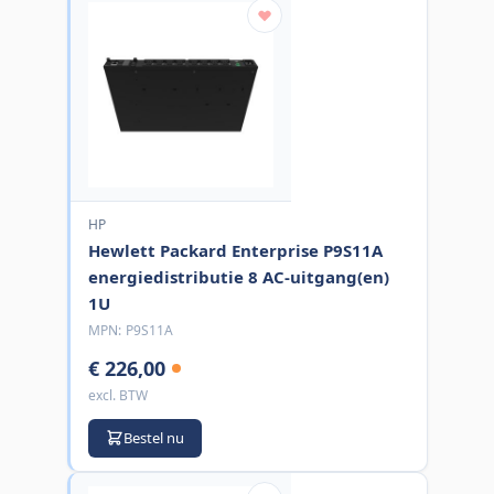
HP
Hewlett Packard Enterprise P9S11A
energiedistributie 8 AC-uitgang(en)
1U
MPN:
P9S11A
€ 226,00
excl. BTW
Bestel nu