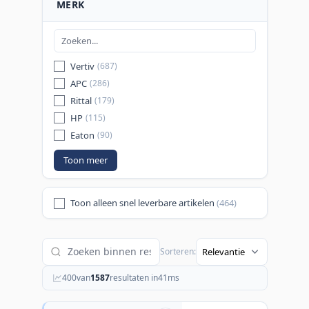
MERK
Vertiv
(687)
APC
(286)
Rittal
(179)
HP
(115)
Eaton
(90)
Toon meer
Toon alleen snel leverbare artikelen
(464)
Sorteren:
400
van
1587
resultaten in
41
ms