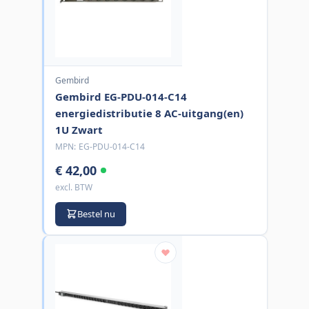
Gembird
Gembird EG-PDU-014-C14
energiedistributie 8 AC-uitgang(en)
1U Zwart
MPN:
EG-PDU-014-C14
€ 42,00
excl. BTW
Bestel nu