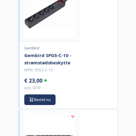
Gembird
Gembird SPG5-C-10 -
strømstødsbeskytte
MPN:
SPG5-C-10
€ 23,00
excl. BTW
Bestel nu