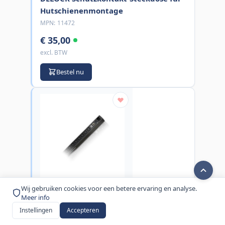
Hutschienenmontage
MPN:
11472
€ 35,00
excl. BTW
Bestel nu
Wij gebruiken cookies voor een betere ervaring en analyse.
Aten
Meer info
ATEN 20A/16A 16-uitgangen klaar
Instellingen
Accepteren
voor meting Energy PDU