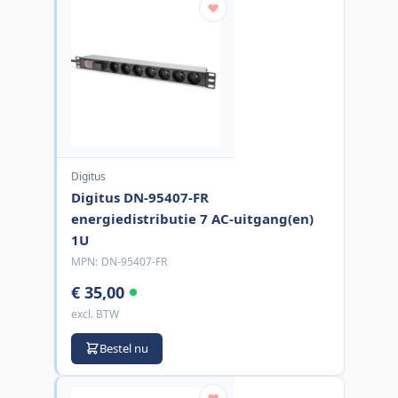
Digitus
Digitus DN-95407-FR
energiedistributie 7 AC-uitgang(en)
1U
MPN:
DN-95407-FR
€ 35,00
excl. BTW
Bestel nu