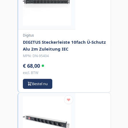
Digitus
DIGITUS Steckerleiste 10fach Ü-Schutz
Alu 2m Zuleitung IEC
MPN:
DN-95404
€ 68,00
excl. BTW
Bestel nu