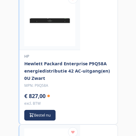
HP
Hewlett Packard Enterprise P9Q58A
energiedistributie 42 AC-uitgang(en)
0U Zwart
MPN:
P9Q58A
€ 827,00
excl. BTW
Bestel nu