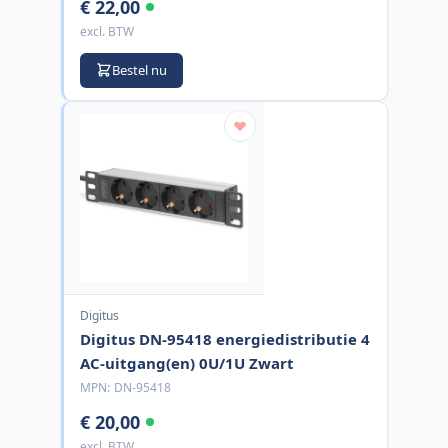
€ 22,00
excl. BTW
Bestel nu
Digitus
Digitus DN-95418 energiedistributie 4
AC-uitgang(en) 0U/1U Zwart
MPN:
DN-95418
€ 20,00
excl. BTW