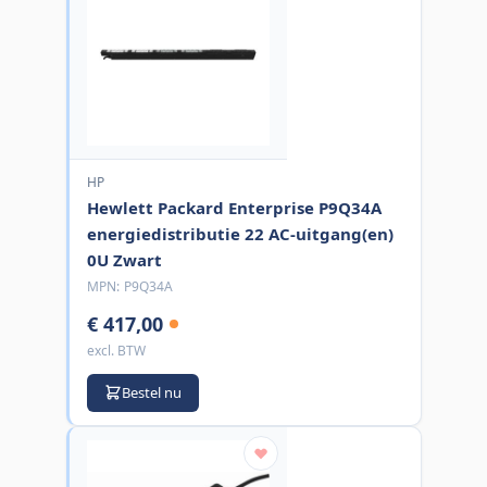
HP
Hewlett Packard Enterprise P9Q34A
energiedistributie 22 AC-uitgang(en)
0U Zwart
MPN:
P9Q34A
€ 417,00
excl. BTW
Bestel nu