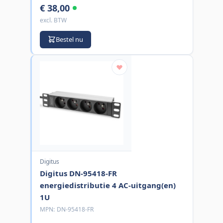
€ 38,00
excl. BTW
Bestel nu
Digitus
Digitus DN-95418-FR
energiedistributie 4 AC-uitgang(en)
1U
MPN:
DN-95418-FR