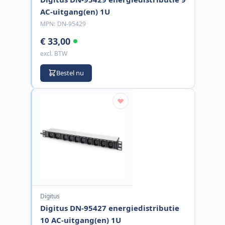
AC-uitgang(en) 1U
MPN:
DN-95429
€ 33,00
excl. BTW
Bestel nu
Digitus
Digitus DN-95427 energiedistributie
10 AC-uitgang(en) 1U