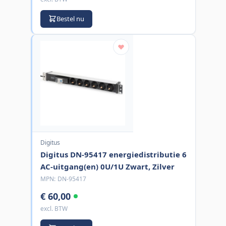
Bestel nu
Digitus
Digitus DN-95417 energiedistributie 6
AC-uitgang(en) 0U/1U Zwart, Zilver
MPN:
DN-95417
€ 60,00
excl. BTW