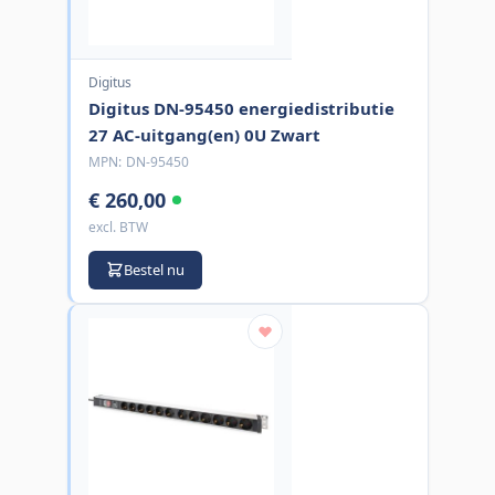
Digitus
Digitus DN-95450 energiedistributie
27 AC-uitgang(en) 0U Zwart
MPN:
DN-95450
€ 260,00
excl. BTW
Bestel nu