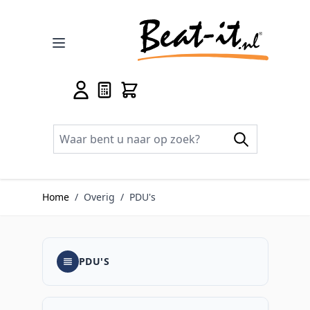
Ga naar de inhoud
Home
/
Overig
/
PDU's
PDU'S