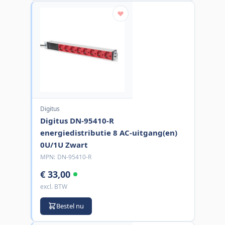
Digitus
Digitus DN-95410-R
energiedistributie 8 AC-uitgang(en)
0U/1U Zwart
MPN:
DN-95410-R
€ 33,00
excl. BTW
Bestel nu