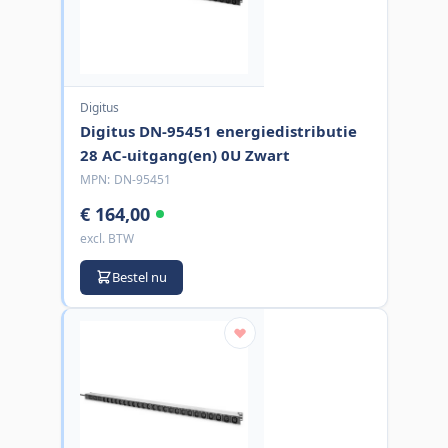
Digitus
Digitus DN-95451 energiedistributie
28 AC-uitgang(en) 0U Zwart
MPN:
DN-95451
€ 164,00
excl. BTW
Bestel nu