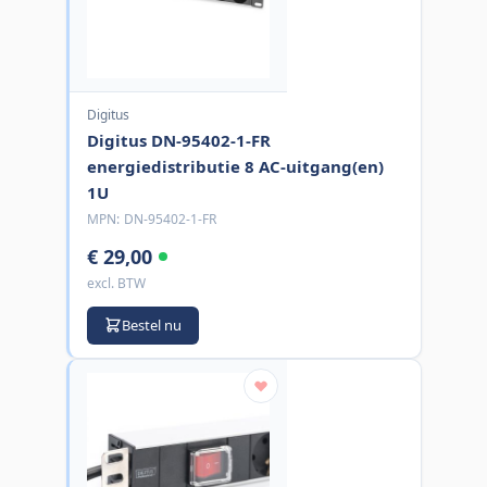
Digitus
Digitus DN-95402-1-FR
energiedistributie 8 AC-uitgang(en)
1U
MPN:
DN-95402-1-FR
€ 29,00
excl. BTW
Bestel nu