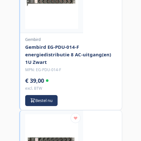
Gembird
Gembird EG-PDU-014-F
energiedistributie 8 AC-uitgang(en)
1U Zwart
MPN:
EG-PDU-014-F
€ 39,00
excl. BTW
Bestel nu