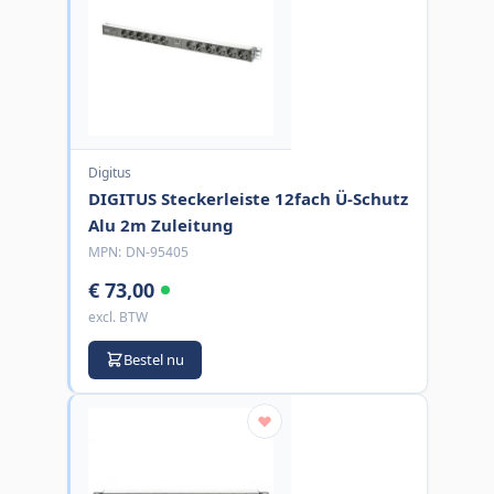
Digitus
DIGITUS Steckerleiste 12fach Ü-Schutz
Alu 2m Zuleitung
MPN:
DN-95405
€ 73,00
excl. BTW
Bestel nu