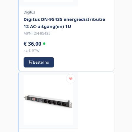
Digitus
Digitus DN-95435 energiedistributie
12 AC-uitgang(en) 1U
MPN:
DN-95435
€ 36,00
excl. BTW
Bestel nu