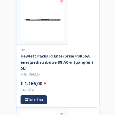
HP
Hewlett Packard Enterprise P9R56A
energiedistributie 38 AC-uitgang(en)
0U
MPN:
P9R56A
€ 1.166,00
excl. BTW
Bestel nu