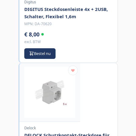
Digitus
DIGITUS Steckdosenleiste 4x + 2USB,
Schalter, Flexibel 1,6m
MPN:
DA-70620
€ 8,00
excl. BTW
Bestel nu
Delock
DELOCK Schutzkontakt-Steckdose für