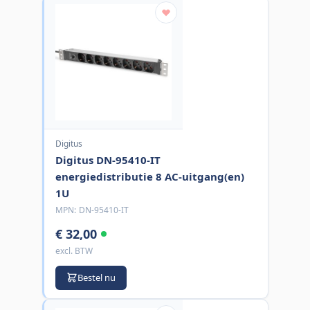
Digitus
Digitus DN-95410-IT
energiedistributie 8 AC-uitgang(en)
1U
MPN:
DN-95410-IT
€ 32,00
excl. BTW
Bestel nu