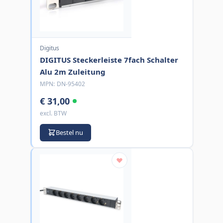
Digitus
DIGITUS Steckerleiste 7fach Schalter
Alu 2m Zuleitung
MPN:
DN-95402
€ 31,00
excl. BTW
Bestel nu