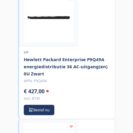
HP
Hewlett Packard Enterprise P9Q49A
energiedistributie 36 AC-uitgang(en)
0U Zwart
MPN:
P9Q49A
€ 427,00
excl. BTW
Bestel nu