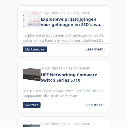
langer dan een maand geleden
Explosieve prijsstijgingen
voor geheugen en SSD’s: wat
er aan de hand is en wat dit
voor u betekent
Explosieve prijsstijgingen voor geheugen en SSD’s:
wat er aan de hand is en wat dit voor u betekent
De
afgelopen weken zijn de prijzen van
Lees meer ›
Marktnieuws
werkgeheugen...
langer dan een maand geleden
HPE Networking Comware
Switch Series 5710
HPE Networking Comware Switch Series 5710: Een
Diepgaande Blik
In de wereld van
netwerktechnologie is het essentieel om
Lees meer ›
Switches
betrouwbare en veelzijdige switches...
langer dan een maand geleden