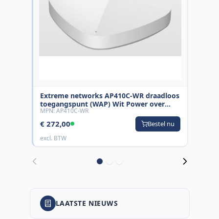
Extreme networks AP410C-WR draadloos
Hewl
toegangspunt (WAP) Wit Power over
5710
MPN: AP410C-WR
MPN: 
Ethernet (PoE)
L3 1
Zwar
€ 272,00
€ 13
Bestel nu
excl. BTW
excl.
LAATSTE NIEUWS