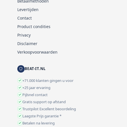
Betaalmethoden
kunnen halen. Wanneer u hier echter de tijd
insteekt, dan zult u naderhand nooit meer zonder
Levertijden
dit softwarepakket kunnen.
...
Contact
Product condities
Privacy
Disclaimer
Verkoopvoorwaarden
BEAT-IT.NL
+71.000 klanten gingen u voor
+25 jaar ervaring
Pijlsnel contact
Gratis support op afstand
Trustpilot Excellent beoordeling
Laagste Prijs garantie *
Betalen na levering