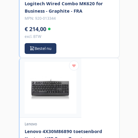
Logitech Wired Combo MK620 for
Business - Graphite - FRA
MPN:
920-013344
€ 214,00
excl. BTW
Bestel nu
Lenovo
Lenovo 4X30M86890 toetsenbord