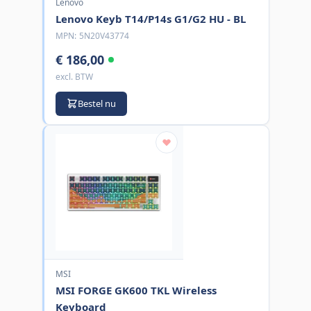
Lenovo
Lenovo Keyb T14/P14s G1/G2 HU - BL
MPN:
5N20V43774
€ 186,00
excl. BTW
Bestel nu
MSI
MSI FORGE GK600 TKL Wireless
Keyboard