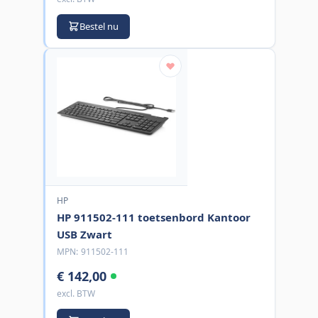
Bestel nu
HP
HP 911502-111 toetsenbord Kantoor
USB Zwart
MPN:
911502-111
€ 142,00
excl. BTW