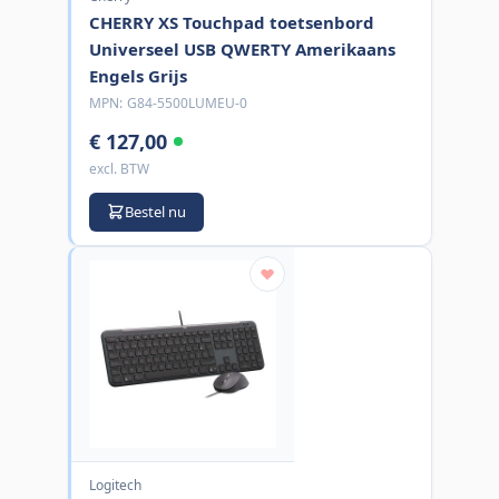
CHERRY XS Touchpad toetsenbord
Universeel USB QWERTY Amerikaans
Engels Grijs
MPN:
G84-5500LUMEU-0
€ 127,00
excl. BTW
Bestel nu
Logitech