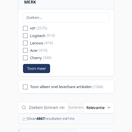
MERK
HP
(2575)
Logitech
(510)
Lenovo
(416)
Acer
(410)
Cherry
(346)
Toon meer
Toon alleen snel leverbare artikelen
(1264)
Sorteren:
50
van
4867
resultaten in
41
ms