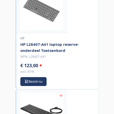
HP
HP L28407-A41 laptop reserve-
onderdeel Toetsenbord
MPN:
L28407-A41
€ 123,00
excl. BTW
Bestel nu