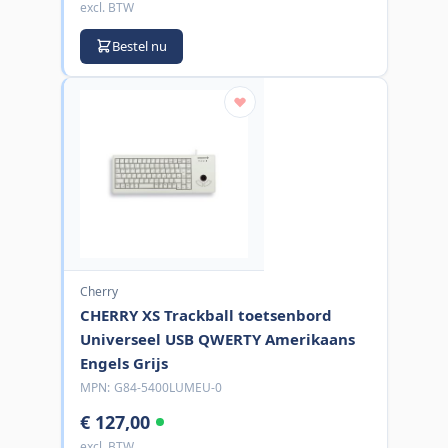
excl. BTW
Bestel nu
Cherry
CHERRY XS Trackball toetsenbord
Universeel USB QWERTY Amerikaans
Engels Grijs
MPN:
G84-5400LUMEU-0
€ 127,00
excl. BTW