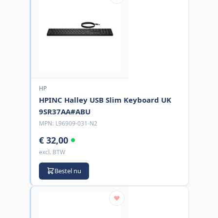
HP
HPINC Halley USB Slim Keyboard UK
9SR37AA#ABU
MPN:
L96909-031-N2
€ 32,00
excl. BTW
Bestel nu