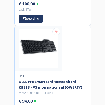
€ 100,00
excl. BTW
Bestel nu
Dell
DELL Pro Smartcard toetsenbord -
KB813 - VS internationaal (QWERTY)
MPN:
KB813-BK-US/EURO
€ 94,00