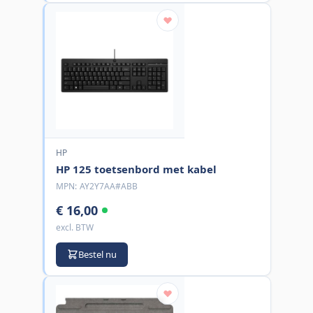
HP
HP 125 toetsenbord met kabel
MPN:
AY2Y7AA#ABB
€ 16,00
excl. BTW
Bestel nu