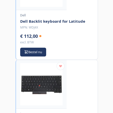
Dell
Dell Backlit keyboard for Latitude
MPN:
WDJ4X
€ 112,00
excl. BTW
Bestel nu