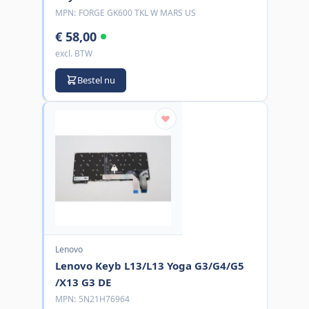
MPN:
FORGE GK600 TKL W MARS US
€ 58,00
excl. BTW
Bestel nu
Lenovo
Lenovo Keyb L13/L13 Yoga G3/G4/G5
/X13 G3 DE
MPN:
5N21H76964