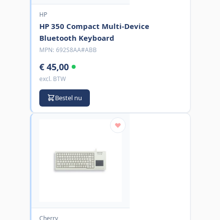
HP
HP 350 Compact Multi-Device
Bluetooth Keyboard
MPN:
692S8AA#ABB
€ 45,00
excl. BTW
Bestel nu
Cherry