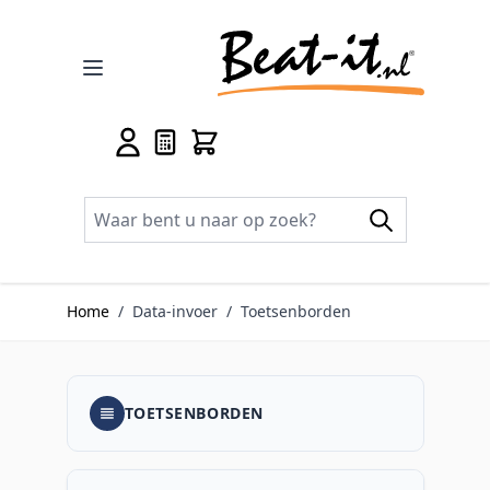
Ga naar de inhoud
Home
/
Data-invoer
/
Toetsenborden
TOETSENBORDEN