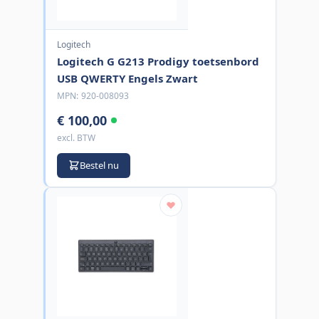
Logitech
Logitech G G213 Prodigy toetsenbord
USB QWERTY Engels Zwart
MPN:
920-008093
€ 100,00
excl. BTW
Bestel nu