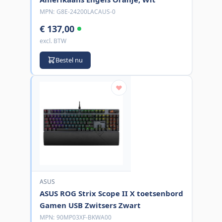
MPN:
G8E-24200LACAUS-0
€ 137,00
excl. BTW
Bestel nu
ASUS
ASUS ROG Strix Scope II X toetsenbord
Gamen USB Zwitsers Zwart
MPN:
90MP03XF-BKWA00