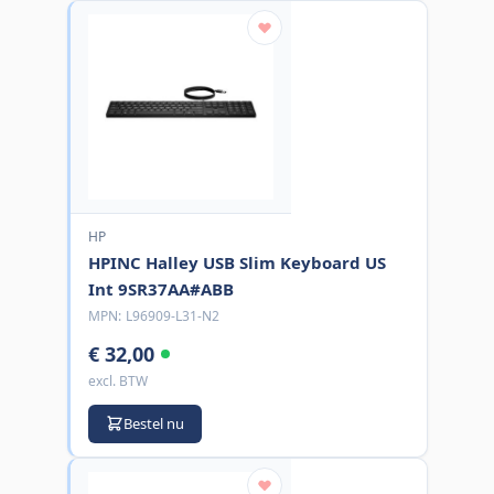
HP
HPINC Halley USB Slim Keyboard US
Int 9SR37AA#ABB
MPN:
L96909-L31-N2
€ 32,00
excl. BTW
Bestel nu