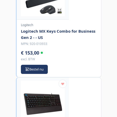
Logitech
Logitech MX Keys Combo for Business
Gen 2 - - US
MPN:
920-010933
€ 153,00
excl. BTW
Bestel nu