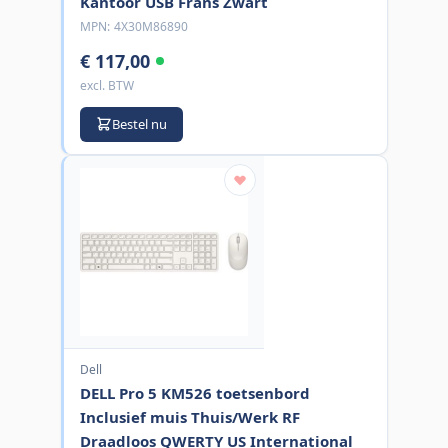
Kantoor USB Frans Zwart
MPN:
4X30M86890
€ 117,00
excl. BTW
Bestel nu
Dell
DELL Pro 5 KM526 toetsenbord
Inclusief muis Thuis/Werk RF
Draadloos QWERTY US International