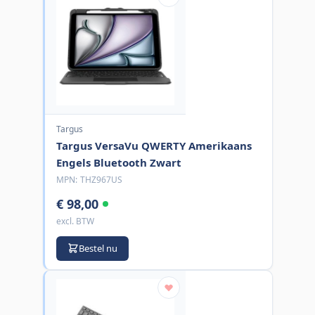
Targus
Targus VersaVu QWERTY Amerikaans
Engels Bluetooth Zwart
MPN:
THZ967US
€ 98,00
excl. BTW
Bestel nu