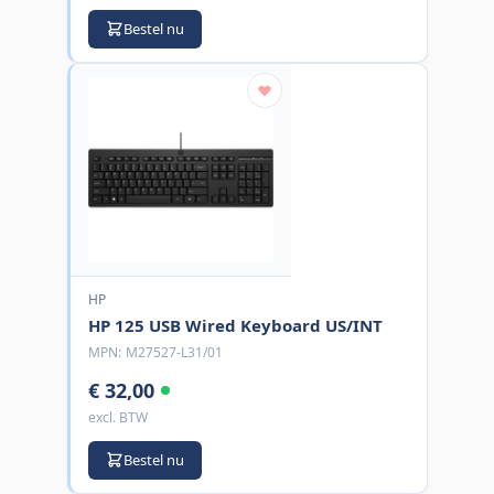
Bestel nu
HP
HP 125 USB Wired Keyboard US/INT
MPN:
M27527-L31/01
€ 32,00
excl. BTW
Bestel nu