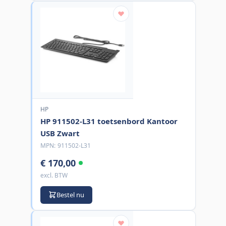
HP
HP 911502-L31 toetsenbord Kantoor
USB Zwart
MPN:
911502-L31
€ 170,00
excl. BTW
Bestel nu