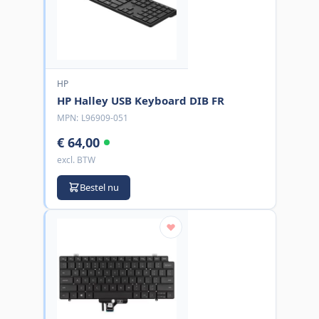
HP
HP Halley USB Keyboard DIB FR
MPN:
L96909-051
€ 64,00
excl. BTW
Bestel nu