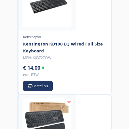
Kensington
Kensington KB100 EQ Wired Full Size
Keyboard
MPN:
K63727WW
€ 14,00
excl. BTW
Bestel nu