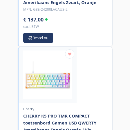
Amerikaans Engels Zwart, Oranje
MPN:
G8E-24200LACAUS-2
€ 137,00
excl. BTW
Bestel nu
Cherry
CHERRY K5 PRO TMR COMPACT
toetsenbord Gamen USB QWERTY
Amerikaans Engels Oranje, Wit