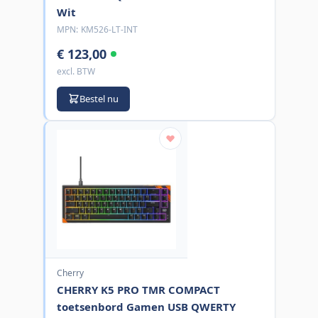
Wit
MPN:
KM526-LT-INT
€ 123,00
excl. BTW
Bestel nu
Cherry
CHERRY K5 PRO TMR COMPACT
toetsenbord Gamen USB QWERTY