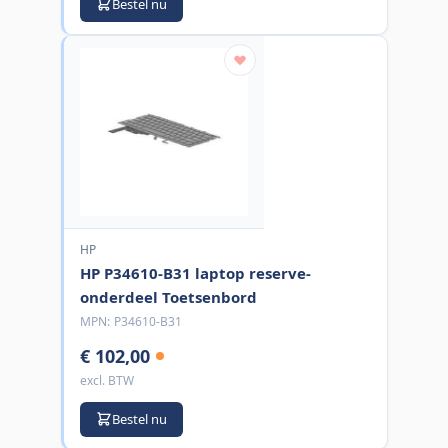
Bestel nu
HP
HP P34610-B31 laptop reserve-
onderdeel Toetsenbord
MPN:
P34610-B31
€ 102,00
excl. BTW
Bestel nu