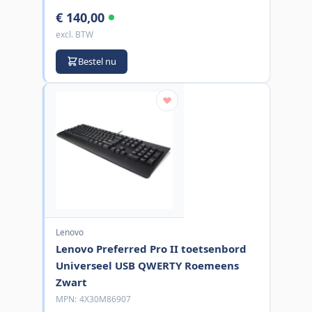
€ 140,00
excl. BTW
Bestel nu
Lenovo
Lenovo Preferred Pro II toetsenbord
Universeel USB QWERTY Roemeens
Zwart
MPN:
4X30M86907