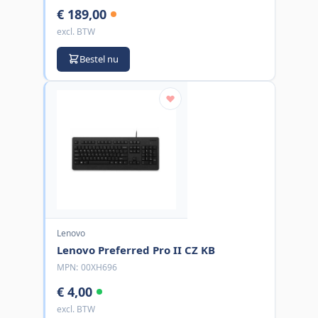
€ 189,00
excl. BTW
Bestel nu
Lenovo
Lenovo Preferred Pro II CZ KB
MPN:
00XH696
€ 4,00
excl. BTW