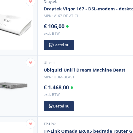
Draytek
Draytek Vigor 167 - DSL-modem - deskt
MPN:
V167-DE-AT-CH
€ 106,00
excl. BTW
Bestel nu
Ubiquiti
Ubiquiti UniFi Dream Machine Beast
MPN:
UDM-BEAST
€ 1.468,00
excl. BTW
Bestel nu
TP-Link
TP-Link Omada ER605 bedrade router G