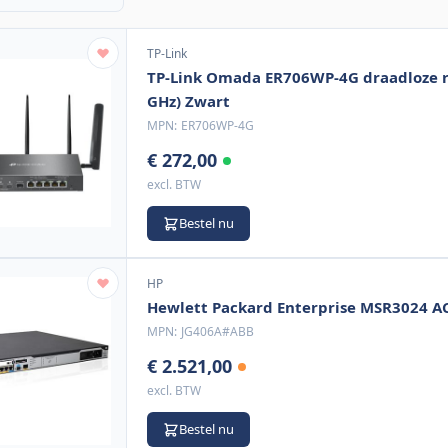
TP-Link
TP-Link Omada ER706WP-4G draadloze ro
GHz) Zwart
MPN:
ER706WP-4G
€ 272,00
excl. BTW
Bestel nu
HP
Hewlett Packard Enterprise MSR3024 A
MPN:
JG406A#ABB
€ 2.521,00
excl. BTW
Bestel nu