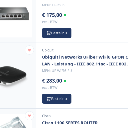
MPN:
TL-R605
€ 175,00
excl. BTW
Bestel nu
Ubiquiti
Ubiquiti Networks UFiber WiFi6 GPON CP
LAN - Leistung - IEEE 802.11ac - IEEE 802
MPN:
UF-WIFI6-EU
€ 283,00
excl. BTW
Bestel nu
Cisco
Cisco 1100 SERIES ROUTER