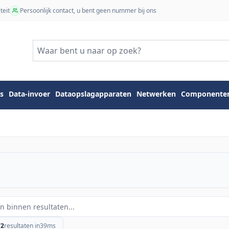
teit
Persoonlijk contact, u bent geen nummer bij ons
s
Data-invoer
Dataopslagapparaten
Netwerken
Componente
72
resultaten in
39
ms