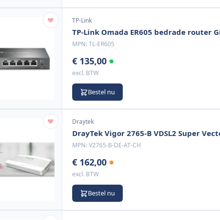
TP-Link
TP-Link Omada ER605 bedrade router G
MPN:
TL-ER605
€ 135,00
excl. BTW
Bestel nu
Draytek
DrayTek Vigor 2765-B VDSL2 Super Vec
MPN:
V2765-B-DE-AT-CH
€ 162,00
excl. BTW
Bestel nu