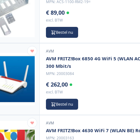
MPN:
ACS-1100-RM2-19=
€ 89,00
excl. BTW
Bestel nu
AVM
AVM FRITZ!Box 6850 4G WiFi 5 (WLAN AC)
300 Mbit/s
MPN:
20003084
€ 262,00
excl. BTW
Bestel nu
AVM
AVM FRITZ!Box 4630 WiFi 7 (WLAN BE) Ro
MPN:
20003163