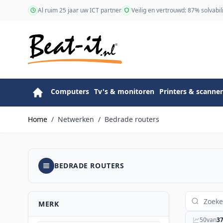
Ga naar de inhoud
Al ruim 25 jaar uw ICT partner
Veilig en vertrouwd: 87% solvabili
Computers
Tv's & monitoren
Printers & scanner
Home
/
Netwerken
/
Bedrade routers
BEDRADE ROUTERS
MERK
50
van
3