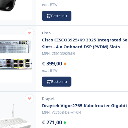
excl. BTW
Bestel nu
Cisco
Cisco CISCO3925/K9 3925 Integrated Serv
Slots - 4 x Onboard DSP (PVDM) Slots
MPN:
CISCO3925/K9
€ 399,00
excl. BTW
Bestel nu
Draytek
Draytek Vigor2765 Kabelrouter Gigabit
MPN:
V2765B-DE-AT-CH
€ 271,00