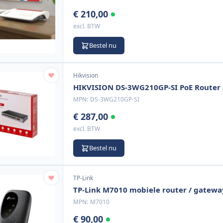
€ 210,00
excl. BTW
Bestel nu
Hikvision
HIKVISION DS-3WG210GP-SI PoE Router A
MPN:
DS-3WG210GP-SI
€ 287,00
excl. BTW
Bestel nu
TP-Link
TP-Link M7010 mobiele router / gatew
MPN:
M7010
€ 90,00