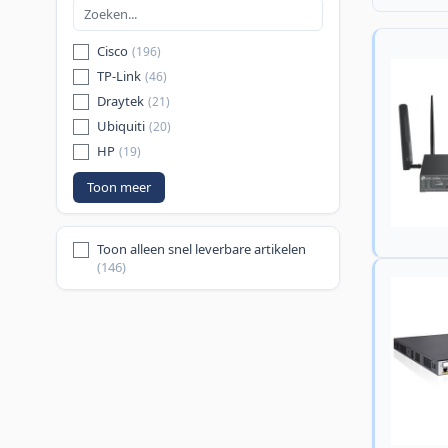
Cisco
(196)
TP-Link
(46)
Draytek
(21)
Ubiquiti
(20)
HP
(19)
Toon meer
Toon alleen snel leverbare artikelen
(146)