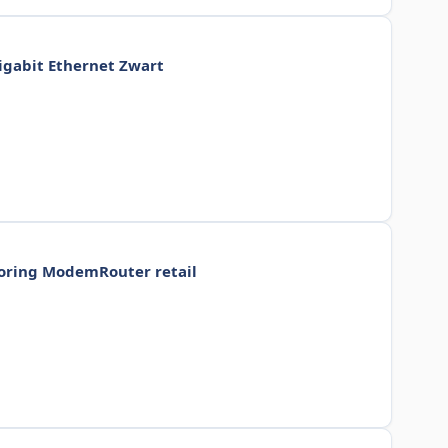
igabit Ethernet Zwart
toring ModemRouter retail