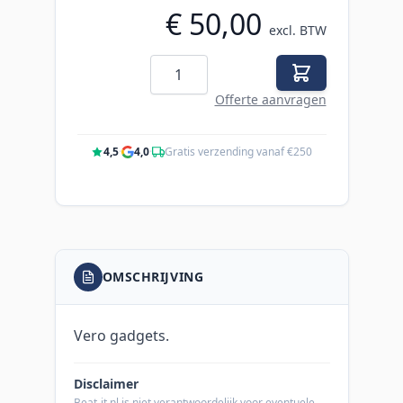
€ 50,00
excl. BTW
Aantal
Offerte aanvragen
4,5
·
4,0
·
Gratis verzending vanaf €250
OMSCHRIJVING
Vero gadgets.
Disclaimer
Beat-it.nl is niet verantwoordelijk voor eventuele