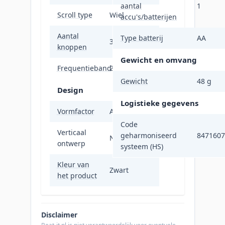
aantal
1
Scroll type
Wiel
accu's/batterijen
Aantal
Type batterij
AA
3
knoppen
Gewicht en omvang
Frequentieband
2..4 GHz
Gewicht
48 g
Design
Logistieke gegevens
Vormfactor
Ambidextrous
Code
Verticaal
geharmoniseerd
8471607
Nee
ontwerp
systeem (HS)
Kleur van
Zwart
het product
Disclaimer