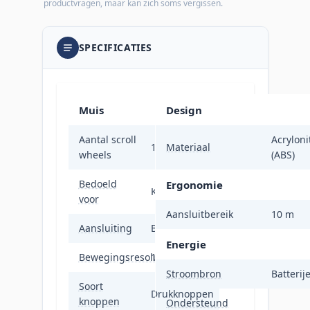
productvragen, maar kan zich soms vergissen.
SPECIFICATIES
Muis
Design
Aantal scroll
Acryloni
1
Materiaal
wheels
(ABS)
Bedoeld
Ergonomie
Kantoor
voor
Aansluitbereik
10 m
Aansluiting
Bluetooth
Energie
Bewegingsresolutie
1200 DPI
Stroombron
Batterij
Soort
Drukknoppen
knoppen
Ondersteund