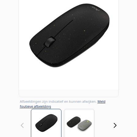
Afbeeldingen zijn indicatief en kunnen afwijken.
Meld
foutieve afbeelding
View larger image
View larger image