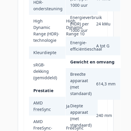
HDR-
1000 uur
Ja
ondersteuning
Energieverbruik
High
High
(HDR) per
24 kWu
Dynamic
Dynamic
1000 uur
Range (HDR)-
Range 10
technologie
(HDR10)
Energie-
A tot G
efficiëntieschaal
Kleurdiepte
8 Bit
Gewicht en omvang
sRGB-
dekking
99 procent
Breedte
(gemiddeld)
apparaat
614,3 mm
(met
Prestatie
standaard)
AMD
Diepte
Ja
FreeSync
apparaat
240 mm
(met
AMD
standaard)
FreeSync-
FreeSync