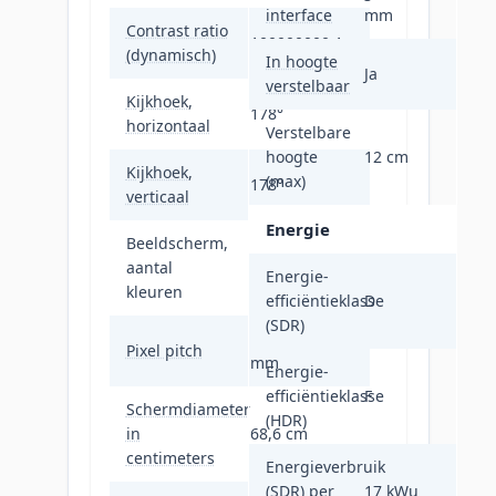
interface
mm
Contrast ratio
100000000:1
(dynamisch)
In hoogte
Ja
verstelbaar
Kijkhoek,
178°
horizontaal
Verstelbare
hoogte
12 cm
Kijkhoek,
(max)
178°
verticaal
Energie
Beeldscherm,
16,7 miljoen
aantal
Energie-
kleuren
kleuren
efficiëntieklasse
D
(SDR)
0,31 x 0,31
Pixel pitch
mm
Energie-
efficiëntieklasse
F
Schermdiameter
(HDR)
in
68,6 cm
centimeters
Energieverbruik
(SDR) per
17 kWu