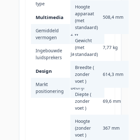
type
Hoogte
apparaat
Multimedia
508,4 mm
(met
standaard)
Gemiddeld
2 W
vermogen
Gewicht
(met
7,77 kg
Ingebouwde
Ja
standaard)
luidsprekers
Breedte (
Design
zonder
614,3 mm
voet )
Markt
Bedrijf
positionering
Diepte (
zonder
69,6 mm
voet )
Hoogte
(zonder
367 mm
voet )