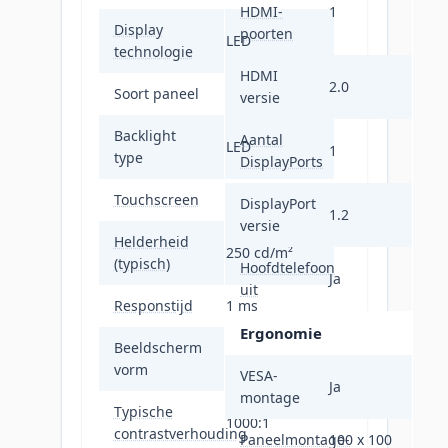
HDMI-
1
Display
poorten
LED
technologie
HDMI
2.0
Soort paneel
IPS
versie
Backlight
Aantal
LED
1
type
DisplayPorts
Touchscreen
Nee
DisplayPort
1.2
versie
Helderheid
250 cd/m²
(typisch)
Hoofdtelefoon
Ja
uit
Responstijd
1 ms
Ergonomie
Beeldscherm
Flat
vorm
VESA-
Ja
montage
Typische
1000:1
contrastverhouding
Paneelmontage-
100 x 100