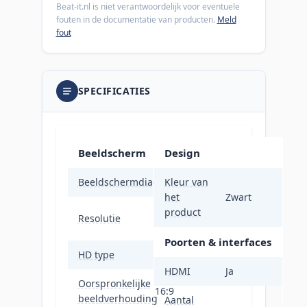
Beat-it.nl is niet verantwoordelijk voor eventuele
fouten in de documentatie van producten.
Meld
fout
SPECIFICATIES
Beeldscherm
Design
Beeldschermdiagonaal
68,6 cm (27")
Kleur van
het
Zwart
1920 x 1080
product
Resolutie
Pixels
Poorten & interfaces
HD type
Full HD
HDMI
Ja
Oorspronkelijke
16:9
beeldverhouding
Aantal