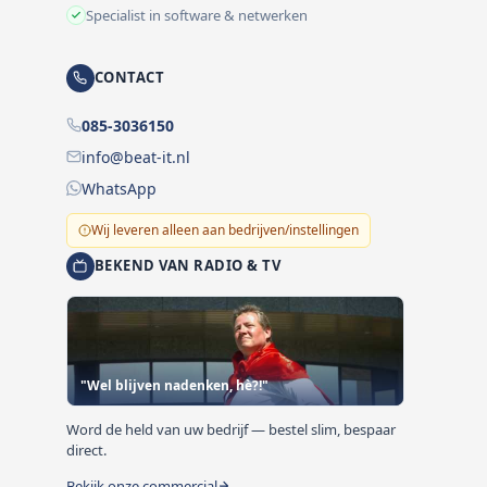
Specialist in software & netwerken
CONTACT
085-3036150
info@beat-it.nl
WhatsApp
Wij leveren alleen aan bedrijven/instellingen
BEKEND VAN RADIO & TV
"Wel blijven nadenken, hè?!"
Word de held van uw bedrijf — bestel slim, bespaar
direct.
Bekijk onze commercial