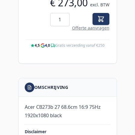
€ 273,00
excl. BTW
Aantal
Offerte aanvragen
4,5
·
4,0
·
Gratis verzending vanaf €250
OMSCHRIJVING
Acer CB273b 27 68.6cm 16:9 75Hz
1920x1080 black
Disclaimer