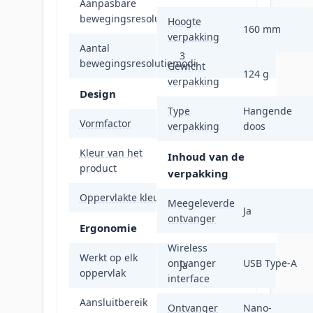
Aanpasbare
Ja
bewegingsresolutie
Hoogte
160 mm
verpakking
Aantal
3
bewegingsresolutiemodi
Gewicht
124 g
verpakking
Design
Type
Hangende
Vormfactor
Ambidextrous
verpakking
doos
Kleur van het
Inhoud van de
Zwart
product
verpakking
Oppervlakte kleur
Monochromatisch
Meegeleverde
Ja
ontvanger
Ergonomie
Wireless
Werkt op elk
ontvanger
USB Type-A
Ja
oppervlak
interface
Aansluitbereik
10 m
Ontvanger
Nano-