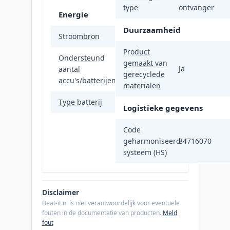
type
ontvanger
Energie
Duurzaamheid
Stroombron
Batterijen
Product
Ondersteund
gemaakt van
Ja
aantal
1
gerecyclede
accu's/batterijen
materialen
Type batterij
AAA
Logistieke gegevens
Code
geharmoniseerd
84716070
systeem (HS)
Disclaimer
Beat-it.nl is niet verantwoordelijk voor eventuele
fouten in de documentatie van producten.
Meld
fout