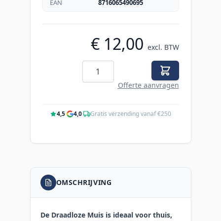
EAN
8716065490695
€ 12,00
excl. BTW
Aantal
Offerte aanvragen
4,5
·
4,0
·
Gratis verzending vanaf €250
OMSCHRIJVING
De Draadloze Muis is ideaal voor thuis,