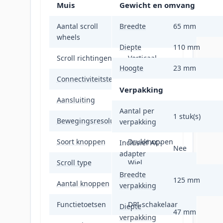
Muis
Gewicht en omvang
Aantal scroll
Breedte
65 mm
1
wheels
Diepte
110 mm
Scroll richtingen
Verticaal
Hoogte
23 mm
Connectiviteitstechnologie
Draadloos
Verpakking
Aansluiting
RF Draadloos
Aantal per
1 stuk(s)
Bewegingsresolutie
1200 DPI
verpakking
Soort knoppen
Drukknoppen
Inclusief AC-
Nee
adapter
Scroll type
Wiel
Breedte
125 mm
Aantal knoppen
4
verpakking
Functietoetsen
DPI-schakelaar
Diepte
47 mm
verpakking