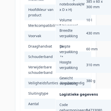
385 x 60 x
notebookvak(W
300 mm
Hoofdkleur van
x D x H)
Zwart
product
Volume
10 l
Merkcompatibiliteit
Universeel
Breedte
430 mm
Voorvak
verpakking
Ja
Draaghandvat
Diepte
Ja
60 mm
verpakking
Schouderband
Ja
Hoogte
310 mm
Verwijderbare
verpakking
Ja
schouderband
Gewicht
380 g
Veiligheidsfunties
Krasbestendig
verpakking
Sluitingtype
Rits
Logistieke gegevens
Aantal
1
Code
geharmoniseerd
84733080