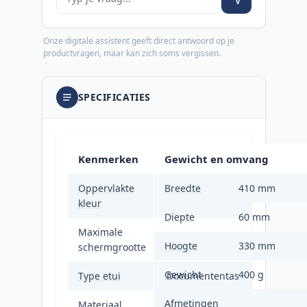
Onze digitale assistent geeft direct antwoord op je
productvragen, maar kan zich soms vergissen.
SPECIFICATIES
Kenmerken
Gewicht en omvang
Oppervlakte
Breedte
410 mm
Monochromatisch
kleur
Diepte
60 mm
Maximale
40,9 cm (16.1")
Hoogte
330 mm
schermgrootte
Gewicht
400 g
Type etui
Documententas
Afmetingen
Materiaal
Polyester