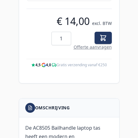
€ 14,00
excl. BTW
Aantal
Offerte aanvragen
4,5
·
4,0
·
Gratis verzending vanaf €250
OMSCHRIJVING
De AC8505 Bailhandle laptop tas
heeft een modern en