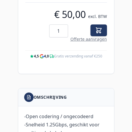
€ 50,00
excl. BTW
Aantal
Offerte aanvragen
4,5
·
4,0
·
Gratis verzending vanaf €250
OMSCHRIJVING
-Open codering / ongecodeerd
-Snelheid 1.25Gbps, geschikt voor