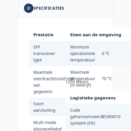
SPECIFICATIES
Prestatie
Eisen aan de omgeving
SFP
Minimum
transceiver
Vezel-optiek
operationele
0 °C
type
temperatuur
Maximale
Maximale
overdrachtssnelheid
temperatuur
70 °C
1250 Mbit/s
van
(in bedrijf)
gegevens
Logistieke gegevens
Soort
SFP
aansluiting
Code
geharmoniseerd
85369010
Multi-mode
systeem (HS)
glasvezelkabel