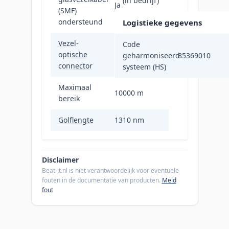
(in bedrijf)
Ja
(SMF)
ondersteund
Logistieke gegevens
Vezel-
Code
optische
LC
geharmoniseerd
85369010
connector
systeem (HS)
Maximaal
10000 m
bereik
Golflengte
1310 nm
Disclaimer
Beat-it.nl is niet verantwoordelijk voor eventuele
fouten in de documentatie van producten.
Meld
fout