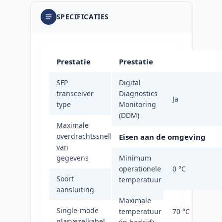
SPECIFICATIES
Prestatie
Prestatie
SFP
Digital
transceiver
Vezel-optiek
Diagnostics
Ja
type
Monitoring
(DDM)
Maximale
overdrachtssnelheid
Eisen aan de omgeving
1250 Mbit/s
van
gegevens
Minimum
operationele
0 °C
Soort
temperatuur
SFP
aansluiting
Maximale
Single-mode
temperatuur
70 °C
glasvezelkabel