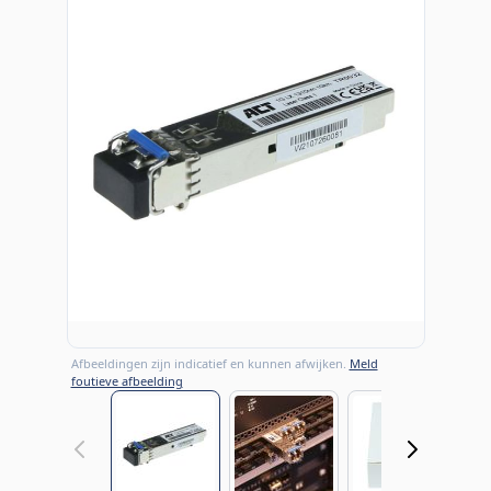
Afbeeldingen zijn indicatief en kunnen afwijken.
Meld
foutieve afbeelding
View larger image
View larger image
View large