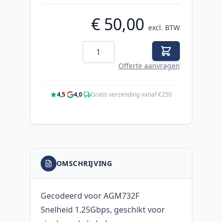
€ 50,00
excl. BTW
Aantal
Offerte aanvragen
4,5
·
4,0
·
Gratis verzending vanaf €250
OMSCHRIJVING
Gecodeerd voor AGM732F
Snelheid 1.25Gbps, geschikt voor