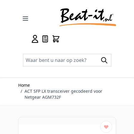
Ga naar de inhoud
Home
/
ACT SFP LX transceiver gecodeerd voor
Netgear AGM732F