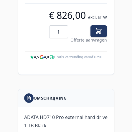
€ 826,00
excl. BTW
Aantal
Offerte aanvragen
4,5
·
4,0
·
Gratis verzending vanaf €250
OMSCHRIJVING
ADATA HD710 Pro external hard drive
1 TB Black