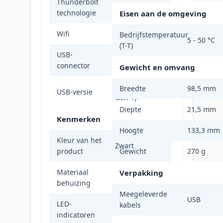
Thunderbolt
Nee
technologie
Eisen aan de omgeving
Wifi
Nee
Bedrijfstemperatuur
5 - 50 °C
(T-T)
USB-
Micro-USB B
connector
Gewicht en omvang
3.2 Gen 1 (3.1
Breedte
98,5 mm
USB-versie
Gen 1)
Diepte
21,5 mm
Kenmerken
Hoogte
133,3 mm
Kleur van het
Zwart
product
Gewicht
270 g
Materiaal
Kunststof,
Verpakking
behuizing
Silicone
Meegeleverde
USB
LED-
kabels
Data, Stroom
indicatoren