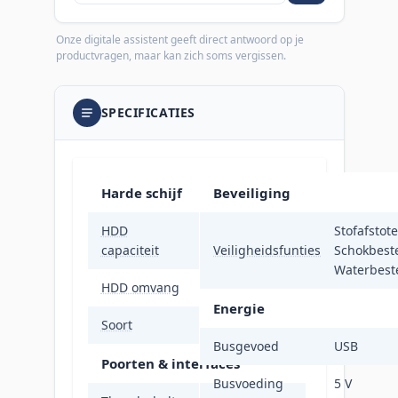
Onze digitale assistent geeft direct antwoord op je
productvragen, maar kan zich soms vergissen.
SPECIFICATIES
Harde schijf
Beveiliging
HDD
Stofafstot
1 TB
capaciteit
Veiligheidsfunties
Schokbest
Waterbest
HDD omvang
2.5"
Energie
Soort
HDD
Busgevoed
USB
Poorten & interfaces
Busvoeding
5 V