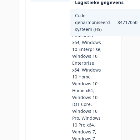
Logistieke gegevens
Windows 10,
Windows 10
Code
Education,
geharmoniseerd
84717050
Windows 10
systeem (HS)
Education
x64, Windows
10 Enterprise,
Windows 10
Enterprise
x64, Windows
10 Home,
Windows 10
Home x64,
Windows 10
IOT Core,
Windows 10
Pro, Windows
10 Pro x64,
Windows 7,
Windows 7