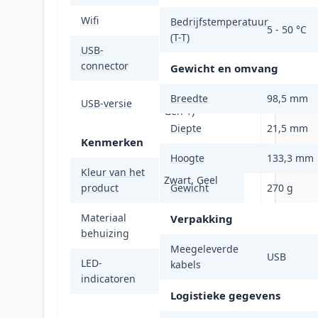
Wifi
Nee
Bedrijfstemperatuur
5 - 50 °C
(T-T)
USB-
Micro-USB B
connector
Gewicht en omvang
3.2 Gen 1 (3.1
Breedte
98,5 mm
USB-versie
Gen 1)
Diepte
21,5 mm
Kenmerken
Hoogte
133,3 mm
Kleur van het
Zwart, Geel
product
Gewicht
270 g
Materiaal
Kunststof,
Verpakking
behuizing
Silicone
Meegeleverde
USB
LED-
kabels
Data, Stroom
indicatoren
Logistieke gegevens
Windows 10,