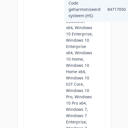
Windows 10
Code
Education,
geharmoniseerd
84717050
Windows 10
systeem (HS)
Education
x64, Windows
10 Enterprise,
Windows 10
Enterprise
x64, Windows
10 Home,
Windows 10
Home x64,
Windows 10
IOT Core,
Windows 10
Pro, Windows
10 Pro x64,
Windows 7,
Windows 7
Enterprise,