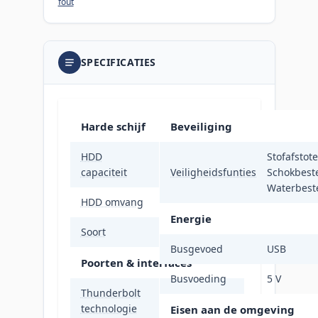
fout
SPECIFICATIES
Harde schijf
Beveiliging
HDD
Stofafstot
1 TB
capaciteit
Veiligheidsfunties
Schokbest
Waterbest
HDD omvang
2.5"
Energie
Soort
HDD
Busgevoed
USB
Poorten & interfaces
Busvoeding
5 V
Thunderbolt
Nee
technologie
Eisen aan de omgeving