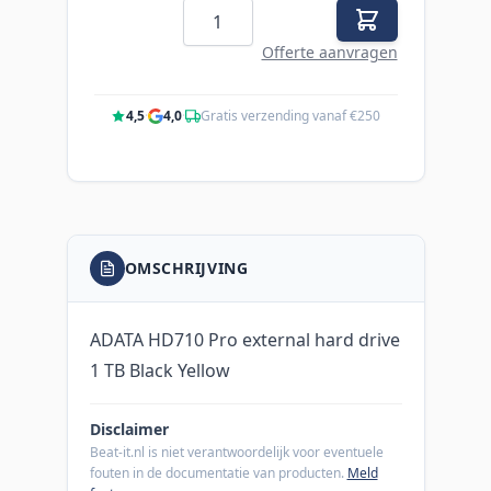
Aantal
Offerte aanvragen
4,5
·
4,0
·
Gratis verzending vanaf €250
OMSCHRIJVING
ADATA HD710 Pro external hard drive
1 TB Black Yellow
Disclaimer
Beat-it.nl is niet verantwoordelijk voor eventuele
fouten in de documentatie van producten.
Meld