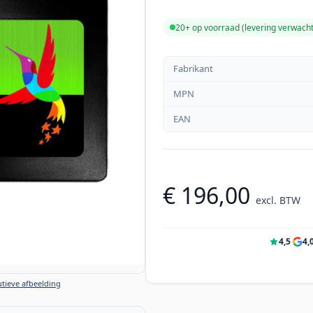
20+ op voorraad (levering verwach
Fabrikant
MPN
EAN
€ 196,00
excl. BTW
4,5
·
4,
tieve afbeelding