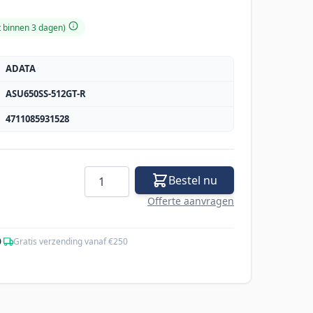
t binnen 3 dagen)
ADATA
ASU650SS-512GT-R
4711085931528
Aantal
Bestel nu
Offerte aanvragen
0
·
Gratis verzending vanaf €250