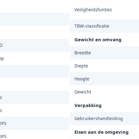
Veiligheidsfunties
TBW-classificatie
Gewicht en omvang
D
Breedte
op
Diepte
Hoogte
Gewicht
s
Verpakking
s
Gebruikershandleiding
OPS
Eisen aan de omgeving
OPS