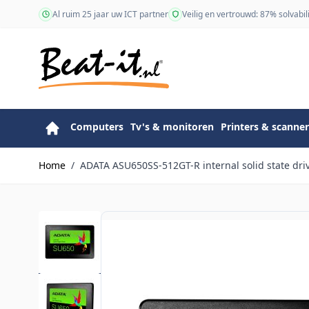
Ga naar de inhoud
Al ruim 25 jaar uw ICT partner
Veilig en vertrouwd: 87% solvabili
Computers
Tv's & monitoren
Printers & scanner
Home
/
ADATA ASU650SS-512GT-R internal solid state dri