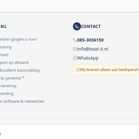
.NL
CONTACT
lanten gingen u voor
085-3036150
rvaring
info@beat-it.nl
ontact
WhatsApp
pport op afstand
Wij leveren alleen aan bedrijven/i
 Excellent beoordeling
ijs garantie *
 levering
rzending
 in software & netwerken
vermeld.
o