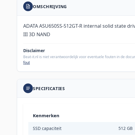
OMSCHRIJVING
ADATA ASU650SS-512GT-R internal solid state driv
III 3D NAND
Disclaimer
Beat-it.nl is niet verantwoordelijk voor eventuele fouten in de do
fout
SPECIFICATIES
Kenmerken
SSD capaciteit
512 GB