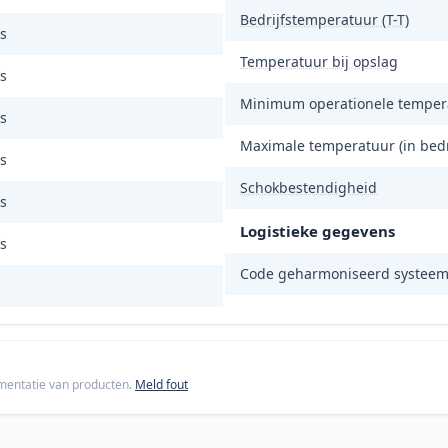
Bedrijfstemperatuur (T-T)
s
Temperatuur bij opslag
s
Minimum operationele temper
s
Maximale temperatuur (in bedr
s
Schokbestendigheid
s
Logistieke gegevens
s
Code geharmoniseerd systeem
cumentatie van producten.
Meld fout