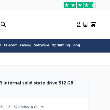
n
Telecom
Overig
Software
Opruiming
Blog
internal solid state drive 512 GB
, 2.5", 520 MB/s, 6 Gbit/s