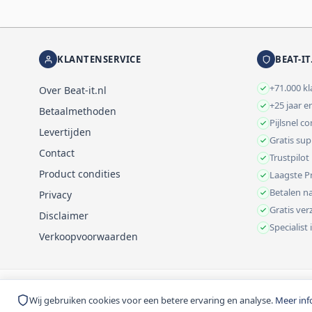
KLANTENSERVICE
BEAT-IT
+71.000 k
Over Beat-it.nl
+25 jaar e
Betaalmethoden
Pijlsnel c
Levertijden
Gratis su
Contact
Trustpilot
Product condities
Laagste Pr
Betalen na
Privacy
Gratis ve
Disclaimer
Specialist
Verkoopvoorwaarden
© 1999-2026 Beat-it.nl. Vermelde prijzen zijn excl. BTW tenzij anders 
Wij gebruiken cookies voor een betere ervaring en analyse.
Meer inf