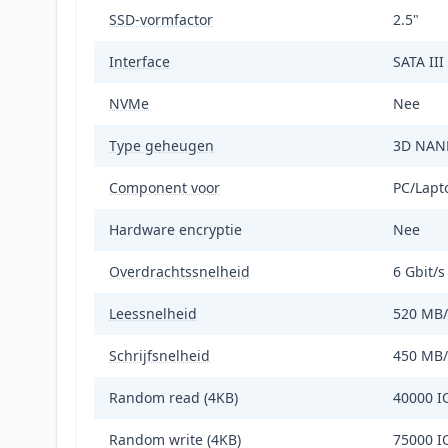
SSD-vormfactor
2.5"
Interface
SATA III
NVMe
Nee
Type geheugen
3D NAN
Component voor
PC/Lapt
Hardware encryptie
Nee
Overdrachtssnelheid
6 Gbit/s
Leessnelheid
520 MB/
Schrijfsnelheid
450 MB/
Random read (4KB)
40000 I
Random write (4KB)
75000 I