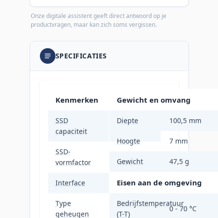
Onze digitale assistent geeft direct antwoord op je
productvragen, maar kan zich soms vergissen.
SPECIFICATIES
Kenmerken
Gewicht en omvang
SSD
Diepte
100,5 mm
256 GB
capaciteit
Hoogte
7 mm
SSD-
2.5"
Gewicht
47,5 g
vormfactor
Eisen aan de omgeving
Interface
SATA III
Type
Bedrijfstemperatuur
TLC
0 - 70 °C
geheugen
(T-T)