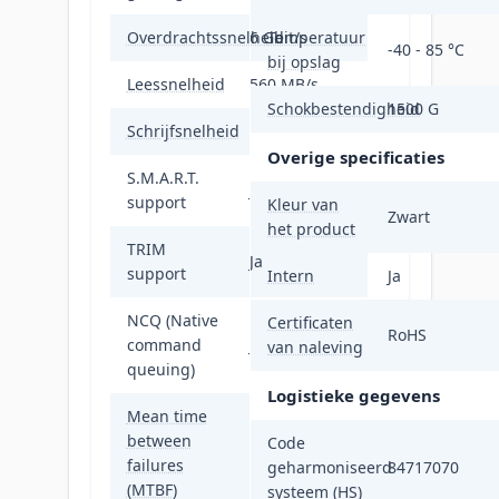
Overdrachtssnelheid
6 Gbit/s
Temperatuur
-40 - 85 °C
bij opslag
Leessnelheid
560 MB/s
Schokbestendigheid
1500 G
Schrijfsnelheid
520 MB/s
Overige specificaties
S.M.A.R.T.
Ja
support
Kleur van
Zwart
het product
TRIM
Ja
support
Intern
Ja
NCQ (Native
Certificaten
RoHS
command
Ja
van naleving
queuing)
Logistieke gegevens
Mean time
between
Code
2000000 uur
failures
geharmoniseerd
84717070
(MTBF)
systeem (HS)