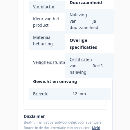
Duurzaamheid
Vormfactor
Zonder dop
Naleving
Kleur van het
van
Ja
Zwart
product
duurzaamheid
Materiaal
Overige
Metaal
behuizing
specificaties
Stofafstotend,
Certificaten
Veiligheidsfunties
Schokbestendig,
van
RoHS
Waterbestendig
naleving
Gewicht en omvang
Breedte
12 mm
Disclaimer
Beat-it.nl is niet verantwoordelijk voor eventuele
fouten in de documentatie van producten.
Meld