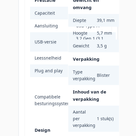
omvang
Capaciteit
64 GB
Diepte
39,1 mm
Aansluiting
USB Type-A
Hoogte
5,7 mm
3.2 Gen 1 (3.1
USB-versie
Gen 1)
Gewicht
3,5 g
Leessnelheid
100 MB/s
Verpakking
Plug and play
Ja
Type
Blister
verpakking
Windows Vista,
7, 8, 8.1, 10, 11,
Inhoud van de
Compatibele
Mac OS X 10.6 or
verpakking
besturingssystemen
later, Linux
Kernel 2.6 or
Aantal
later
per
1 stuk(s)
verpakking
Design