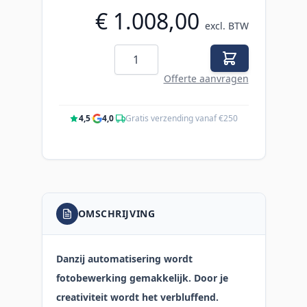
€ 1.008,00
excl. BTW
Aantal
Offerte aanvragen
4,5
·
4,0
·
Gratis verzending vanaf €250
OMSCHRIJVING
Danzij automatisering wordt
fotobewerking gemakkelijk. Door je
creativiteit wordt het verbluffend.