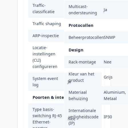
Traffic-
Multicast-
Ja
Ja
classificatie
ondersteuning
Traffic shaping
Ja
Protocollen
ARP-inspectie
Ja
Beheerprotocollen
SNMP
Locatie-
Design
instellingen
Ja
(CLI)
Rack-montage
Nee
configureren
Kleur van het
Grijs
System event
product
Ja
log
Materiaal
Aluminium,
Poorten & interfaces
behuizing
Metaal
Type basis-
Internationale
switching RJ-45
veiligheidscode
IP30
Nee
Ethernet-
(IP)