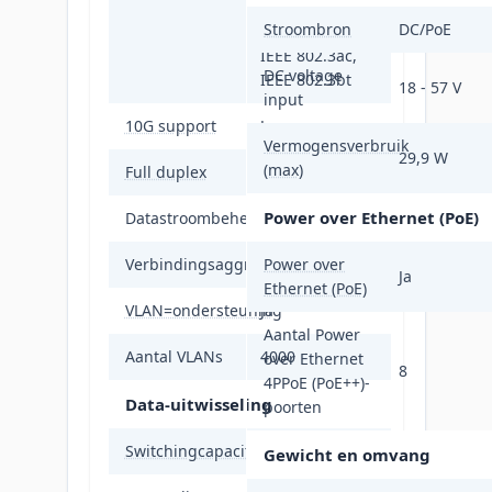
IEEE 802.1w,
Stroombron
DC/PoE
IEEE 802.1x,
IEEE 802.3ac,
DC voltage
IEEE 802.3bt
18 - 57 V
input
10G support
Ja
Vermogensverbruik
29,9 W
(max)
Full duplex
Ja
Power over Ethernet (PoE)
Datastroombeheer
Ja
Verbindingsaggregatie
Ja
Power over
Ja
Ethernet (PoE)
VLAN=ondersteuning
Ja
Aantal Power
Aantal VLANs
4000
over Ethernet
8
4PPoE (PoE++)-
Data-uitwisseling
poorten
Switchingcapaciteit
60 Gbit/s
Gewicht en omvang