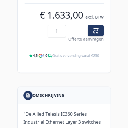
€ 1.633,00
excl. BTW
Aantal
Offerte aanvragen
4,5
·
4,0
·
Gratis verzending vanaf €250
OMSCHRIJVING
"De Allied Telesis IE360 Series
Industrial Ethernet Layer 3 switches