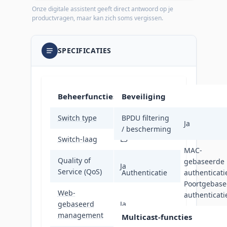
Onze digitale assistent geeft direct antwoord op je
productvragen, maar kan zich soms vergissen.
SPECIFICATIES
Beheerfuncties
Beveiliging
Switch type
Managed
BPDU filtering
Ja
/ bescherming
Switch-laag
L3
MAC-
Quality of
gebaseerde
Ja
Service (QoS)
Authenticatie
authenticati
Poortgebase
Web-
authenticati
gebaseerd
Ja
management
Multicast-functies