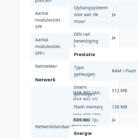
poorten
Ophangsysteem
Aantal
voor aan de
Ja
moduleslots
2
muur
SPF
DIN rail
Ja
Aantal
bevestiging
moduleslots
2
SPF+
Prestatie
Netstekker
DC-in ingang
Type
RAM / Flash
geheugen
Netwerk
Intern
512 MB
IEEE 802.1AX,
geheugen
IEEE 802.1D,
IEEE 802.1Q,
Flash memory
128 MB
IEEE 802.1ad,
IEEE 802.1p,
Fanloos
Ja
Netwerkstandaard
IEEE 802.1s,
Energie
IEEE 802.1v,