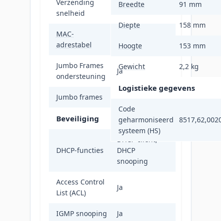
Verzending
Breedte
91 mm
44,6 Mpps
snelheid
Diepte
158 mm
MAC-
16000 entries
adrestabel
Hoogte
153 mm
Jumbo Frames
Gewicht
2,2 kg
Ja
ondersteuning
Logistieke gegevens
Jumbo frames
12000
Code
Beveiliging
geharmoniseerd
8517,62,002
systeem (HS)
DHCP client,
DHCP-functies
DHCP
snooping
Access Control
Ja
List (ACL)
IGMP snooping
Ja