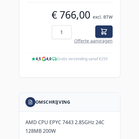
€ 766,00
excl. BTW
Aantal
Offerte aanvragen
4,5
·
4,0
·
Gratis verzending vanaf €250
OMSCHRIJVING
AMD CPU EPYC 7443 2.85GHz 24C
128MB 200W