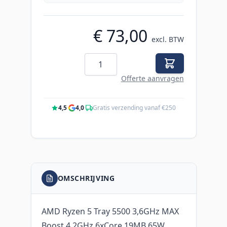
€ 73,00
excl. BTW
Aantal
Offerte aanvragen
4,5
·
4,0
·
Gratis verzending vanaf €250
OMSCHRIJVING
AMD Ryzen 5 Tray 5500 3,6GHz MAX
Boost 4,2GHz 6xCore 19MB 65W