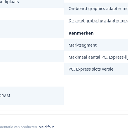
werkplaats
On-board graphics adapter m
Discreet grafische adapter mo
Kenmerken
Marktsegment
Maximaal aantal PCI Express-l
PCI Express slots versie
DRAM
cumentatie van producten.
Meld fout