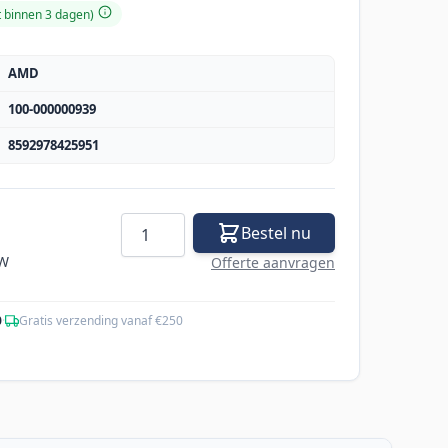
t binnen 3 dagen)
AMD
100-000000939
8592978425951
Aantal
Bestel nu
TW
Offerte aanvragen
0
·
Gratis verzending vanaf €250