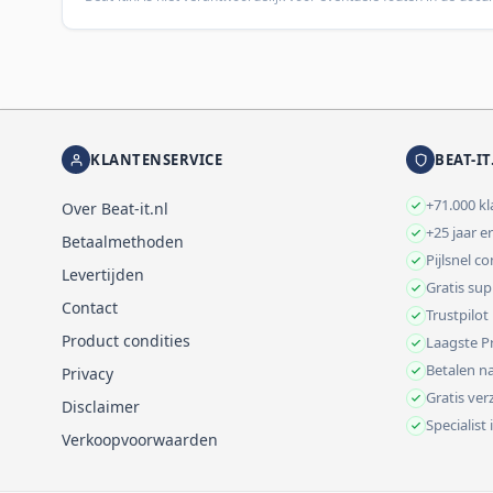
KLANTENSERVICE
BEAT-IT
+71.000 k
Over Beat-it.nl
+25 jaar e
Betaalmethoden
Pijlsnel c
Levertijden
Gratis su
Contact
Trustpilot
Product condities
Laagste Pr
Betalen na
Privacy
Gratis ve
Disclaimer
Specialist
Verkoopvoorwaarden