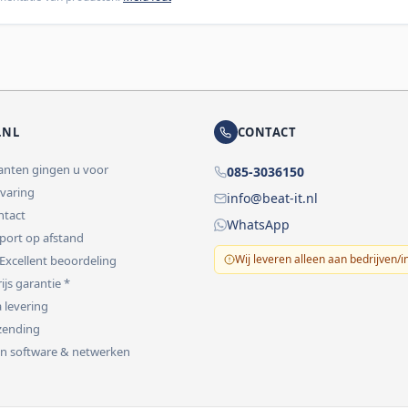
.NL
CONTACT
lanten gingen u voor
085-3036150
rvaring
info@beat-it.nl
ontact
WhatsApp
pport op afstand
Wij leveren alleen aan bedrijven/i
 Excellent beoordeling
ijs garantie *
 levering
rzending
 in software & netwerken