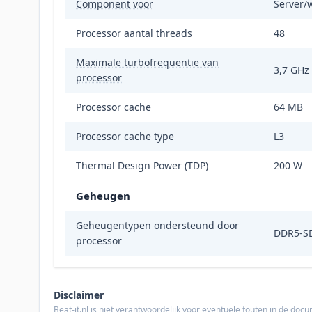
Component voor
Server/
Processor aantal threads
48
Maximale turbofrequentie van
3,7 GHz
processor
Processor cache
64 MB
Processor cache type
L3
Thermal Design Power (TDP)
200 W
Geheugen
Geheugentypen ondersteund door
DDR5-S
processor
Disclaimer
Beat-it.nl is niet verantwoordelijk voor eventuele fouten in de do