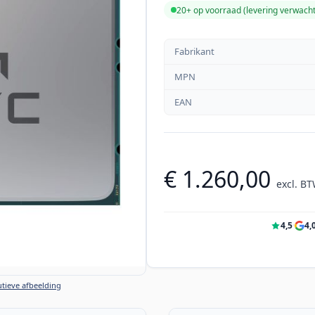
20+ op voorraad (levering verwach
Fabrikant
MPN
EAN
€ 1.260,00
excl. B
4,5
·
4,
tieve afbeelding