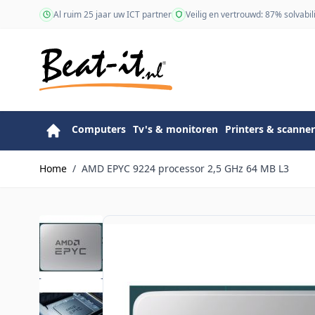
Ga naar de inhoud
Al ruim 25 jaar uw ICT partner
Veilig en vertrouwd: 87% solvabili
Computers
Tv's & monitoren
Printers & scanner
Home
/
AMD EPYC 9224 processor 2,5 GHz 64 MB L3