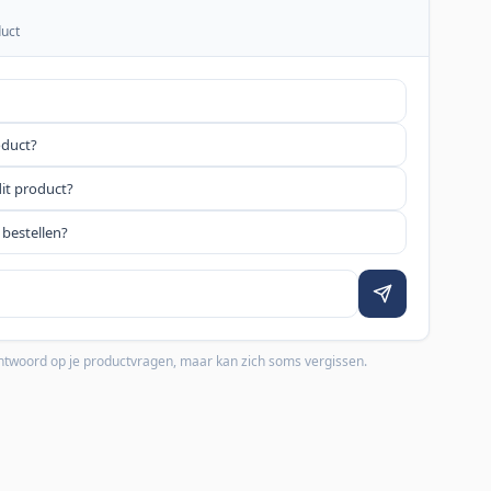
duct
oduct?
dit product?
 bestellen?
 antwoord op je productvragen, maar kan zich soms vergissen.