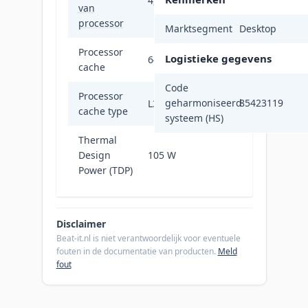
4,8 GHz
van
processor
Marktsegment
Desktop
Processor
Logistieke gegevens
64 MB
cache
Code
Processor
geharmoniseerd
85423119
L3
cache type
systeem (HS)
Thermal
Design
105 W
Power (TDP)
Disclaimer
Beat-it.nl is niet verantwoordelijk voor eventuele
fouten in de documentatie van producten.
Meld
fout