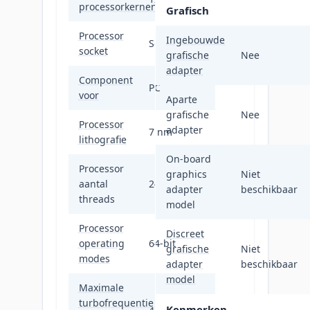
processorkernen
Grafisch
Processor
Ingebouwde
Socket AM4
socket
grafische
Nee
adapter
Component
PC
voor
Aparte
grafische
Nee
Processor
adapter
7 nm
lithografie
On-board
Processor
graphics
Niet
aantal
24
adapter
beschikbaar
threads
model
Processor
Discreet
operating
64-bit
grafische
Niet
modes
adapter
beschikbaar
model
Maximale
turbofrequentie
Kenmerken