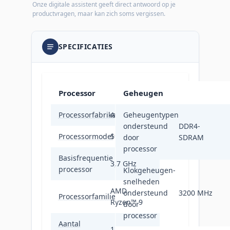
Onze digitale assistent geeft direct antwoord op je
productvragen, maar kan zich soms vergissen.
SPECIFICATIES
Processor
Geheugen
Processorfabrikant
AMD
Geheugentypen
ondersteund
DDR4-
Processormodel
5900X
door
SDRAM
processor
Basisfrequentie
3,7 GHz
processor
Klokgeheugen-
snelheden
AMD
ondersteund
3200 MHz
Processorfamilie
Ryzen™ 9
door
processor
Aantal
12