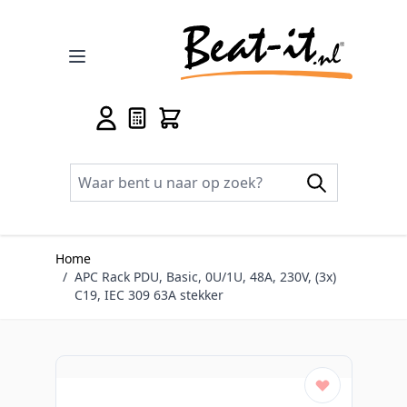
Ga naar de inhoud
Home
/
APC Rack PDU, Basic, 0U/1U, 48A, 230V, (3x)
C19, IEC 309 63A stekker