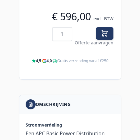
€ 596,00
excl. BTW
Aantal
Offerte aanvragen
4,5
·
4,0
·
Gratis verzending vanaf €250
OMSCHRIJVING
Stroomverdeling
Een APC Basic Power Distribution