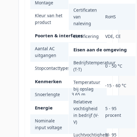
Montage
Horizontaal/Verticaal
Certificaten
Kleur van het
van
RoHS
Zwart
product
naleving
Poorten & interfaces
Certificering
VDE, CE
Aantal AC
3 AC-
Eisen aan de omgeving
uitgangen
uitgang(en)
Bedrijfstemperatuur
0 - 50 °C
Stopcontacttypes
C19 stekker
(T-T)
Kenmerken
Temperatuur
-15 - 60 °C
bij opslag
Snoerlengte
3,65 m
Relatieve
Energie
vochtigheid
5 - 95
in bedrijf (V-
procent
Nominale
V)
200-240 V
input voltage
Luchtvochtigheid
5 - 95