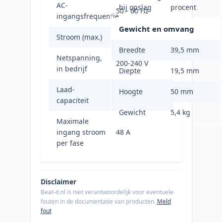
AC-
bij opslag
procent
50 - 60 Hz
ingangsfrequentie
Gewicht en omvang
Stroom (max.)
48 A
Breedte
39,5 mm
Netspanning,
200-240 V
in bedrijf
Diepte
19,5 mm
Laad-
Hoogte
50 mm
11040 VA
capaciteit
Gewicht
5,4 kg
Maximale
ingang stroom
48 A
per fase
Disclaimer
Beat-it.nl is niet verantwoordelijk voor eventuele
fouten in de documentatie van producten.
Meld
fout