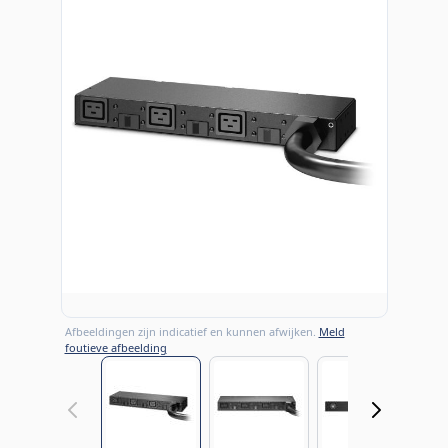
Afbeeldingen zijn indicatief en kunnen afwijken.
Meld
foutieve afbeelding
View larger image
View larger image
View large