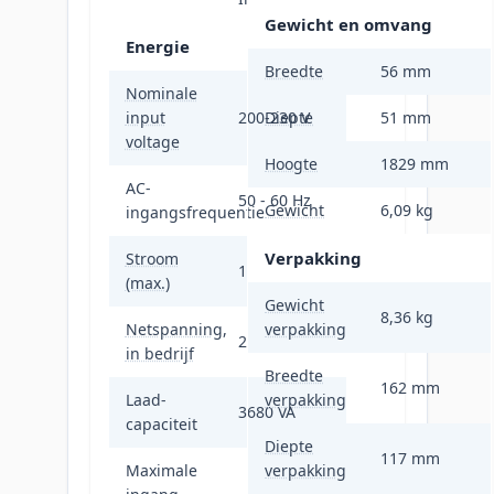
Gewicht en omvang
Energie
Breedte
56 mm
Nominale
input
200-230 V
Diepte
51 mm
voltage
Hoogte
1829 mm
AC-
50 - 60 Hz
Gewicht
6,09 kg
ingangsfrequentie
Verpakking
Stroom
16 A
(max.)
Gewicht
8,36 kg
Netspanning,
verpakking
200-230 V
in bedrijf
Breedte
162 mm
Laad-
verpakking
3680 VA
capaciteit
Diepte
117 mm
Maximale
verpakking