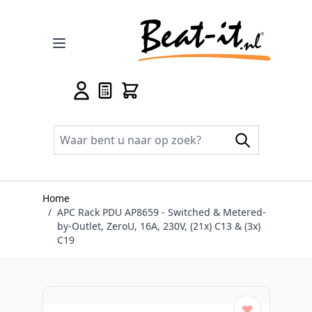
Ga naar de inhoud
Home
/
APC Rack PDU AP8659 - Switched & Metered-
by-Outlet, ZeroU, 16A, 230V, (21x) C13 & (3x)
C19