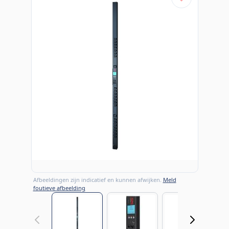
Afbeeldingen zijn indicatief en kunnen afwijken.
Meld
foutieve afbeelding
View larger image
View larger image
View large