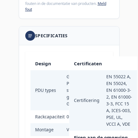
fouten in de documentatie van producten.
Meld
fout
SPECIFICATIES
Design
Certificaten
Gemeten,
EN 55022 A,
Per
EN 55024,
PDU types
stopcontact
EN 61000-3-
gemeten,
2, EN 61000-
Certificering
Geschakeld
3-3, FCC 15
A, ICES-003,
Rackcapaciteit
0U
PSE, UL,
VCCI A, VDE
Montage
Verticaal
Eisen aan de omgeving