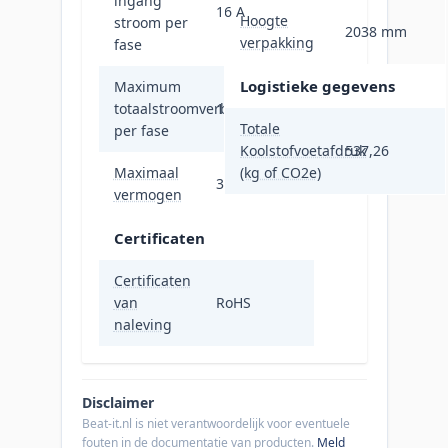
ingang
16 A
Hoogte
stroom per
2038 mm
verpakking
fase
Logistieke gegevens
Maximum
totaalstroomverbruik
16 A
Totale
per fase
Koolstofvoetafdruk
537,26
Maximaal
(kg of CO2e)
3680 W
vermogen
Certificaten
Certificaten
van
RoHS
naleving
Disclaimer
Beat-it.nl is niet verantwoordelijk voor eventuele
fouten in de documentatie van producten.
Meld