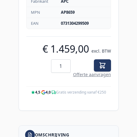
Fabrikant
APC
MPN
AP8659
EAN
0731304299509
€ 1.459,00
excl. BTW
Aantal
Offerte aanvragen
4,5
·
4,0
·
Gratis verzending vanaf €250
OMSCHRIJVING