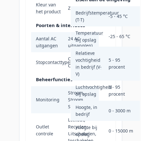
Kleur van
Zwart
het product
Bedrijfstemperatuur
-5 - 45 °C
(T-T)
Poorten & interfaces
Temperatuur
-25 - 65 °C
Aantal AC
24 AC-
bij opslag
uitgangen
uitgang(en)
Relatieve
C13 stekker,
vochtigheid
5 - 95
Stopcontacttypes
C19 stekker
in bedrijf (V-
procent
V)
Beheerfuncties
Luchtvochtigheid
5 - 95
Stroom,
bij opslag
procent
Monitoring
Stroom,
Spanning
Hoogte, in
0 - 3000 m
bedrijf
Lockout,
Outlet
Recyclen,
Hoogte bij
0 - 15000 m
controle
Uitschakelen,
opslag
Inschakelen