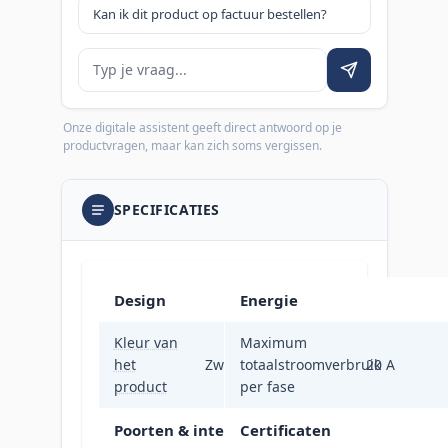
Kan ik dit product op factuur bestellen?
Je vraag
Onze digitale assistent geeft direct antwoord op je
productvragen, maar kan zich soms vergissen.
SPECIFICATIES
Design
Energie
Kleur van
Maximum
het
Zwart
totaalstroomverbruik
20 A
product
per fase
Poorten & interfaces
Certificaten