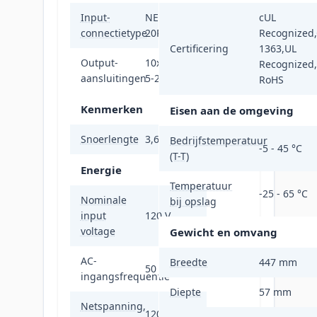
Input-
NEMA 5-
cUL
connectietype
20P
Recognized
Certificering
1363,UL
Output-
10x NEMA
Recognized,
aansluitingen
5-20R
RoHS
Kenmerken
Eisen aan de omgeving
Snoerlengte
3,66 m
Bedrijfstemperatuur
-5 - 45 °C
(T-T)
Energie
Temperatuur
-25 - 65 °C
Nominale
bij opslag
input
120 V
voltage
Gewicht en omvang
AC-
Breedte
447 mm
50 - 60 Hz
ingangsfrequentie
Diepte
57 mm
Netspanning,
120 V