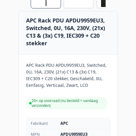
APC Rack PDU APDU9959EU3,
Switched, 0U, 16A, 230V, (21x)
C13 & (3x) C19, IEC309 + C20
stekker
APC Rack PDU APDU9959EU3, Switched,
0U, 16A, 230V, (21x) C13 & (3x) C19,
IEC309 + C20 stekker, Geschakeld, 0U,
Eenfasig, Verticaal, Zwart, LCD
20+ op voorraad (
nu besteld = vandaag
verzonden
)
Fabrikant
APC
MPN
APDU9959EU3