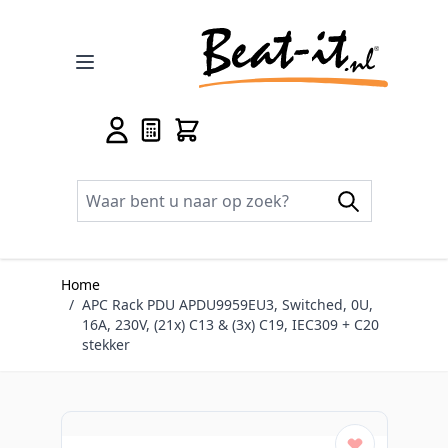
Ga naar de inhoud
Home
/
APC Rack PDU APDU9959EU3, Switched, 0U,
16A, 230V, (21x) C13 & (3x) C19, IEC309 + C20
stekker