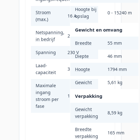
Hoogte bij
Stroom
0 - 15240 m
16 A
opslag
(max.)
Gewicht en omvang
Netspanning,
239 V
in bedrijf
Breedte
55 mm
Spanning
230 V
Diepte
46 mm
Laad-
3680 VA
Hoogte
1794 mm
capaciteit
Gewicht
5,61 kg
Maximale
ingang
16 A
Verpakking
stroom per
fase
Gewicht
8,59 kg
verpakking
Breedte
165 mm
verpakking