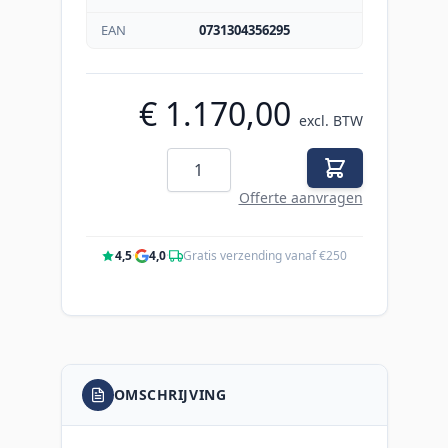
EAN
0731304356295
€ 1.170,00
excl. BTW
Aantal
Offerte aanvragen
4,5
·
4,0
·
Gratis verzending vanaf €250
OMSCHRIJVING