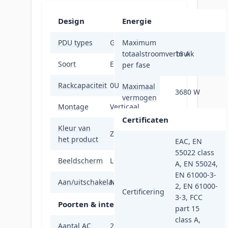
Design
Energie
PDU types
Geschakeld
Maximum
totaalstroomverbruik
16 A
Soort
Eenfasig
per fase
Rackcapaciteit
0U
Maximaal
3680 W
vermogen
Montage
Verticaal
Certificaten
Kleur van
Zwart
het product
EAC, EN
55022 class
Beeldscherm
LCD
A, EN 55024,
EN 61000-3-
Aan/uitschakelaar
Nee
2, EN 61000-
Certificering
3-3, FCC
Poorten & interfaces
part 15
class A,
Aantal AC
24 AC-