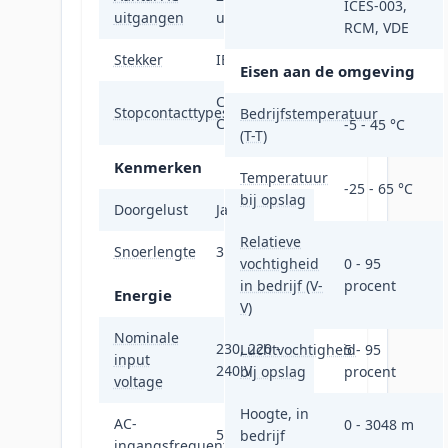
ICES-003,
uitgangen
uitgang(en)
RCM, VDE
Stekker
IEC 60309
Eisen aan de omgeving
C13 stekker,
Stopcontacttypes
Bedrijfstemperatuur
C19 stekker
-5 - 45 °C
(T-T)
Kenmerken
Temperatuur
-25 - 65 °C
bij opslag
Doorgelust
Ja
Relatieve
Snoerlengte
3 m
vochtigheid
0 - 95
in bedrijf (V-
procent
Energie
V)
Nominale
230, 220 -
Luchtvochtigheid
5 - 95
input
240 V
bij opslag
procent
voltage
Hoogte, in
AC-
0 - 3048 m
50 - 60 Hz
bedrijf
ingangsfrequentie