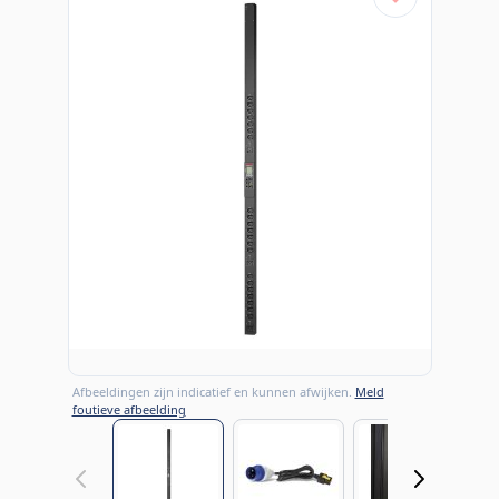
Afbeeldingen zijn indicatief en kunnen afwijken.
Meld
foutieve afbeelding
View larger image
View larger image
View large