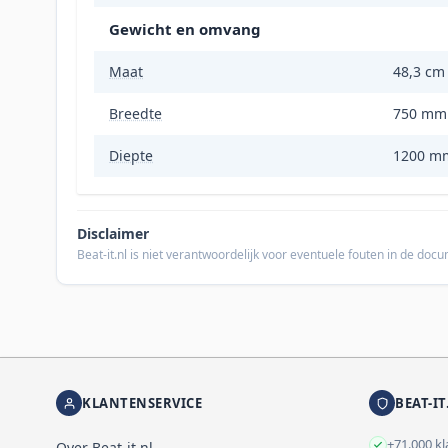
Gewicht en omvang
Maat
48,3 cm 
Breedte
750 mm
Diepte
1200 m
Disclaimer
Beat-it.nl is niet verantwoordelijk voor eventuele fouten in de do
KLANTENSERVICE
BEAT-IT
+71.000 k
Over Beat-it.nl