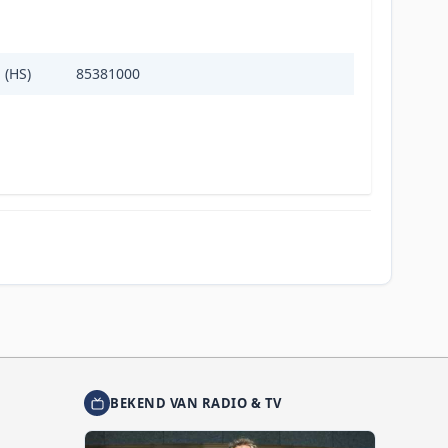
 (HS)
85381000
BEKEND VAN RADIO & TV