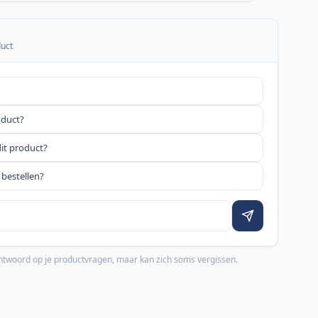
duct
oduct?
dit product?
 bestellen?
 antwoord op je productvragen, maar kan zich soms vergissen.