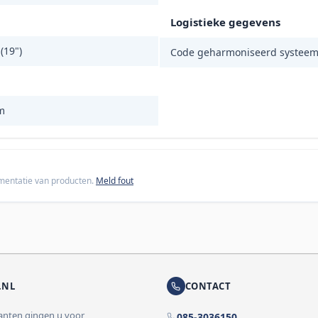
Logistieke gegevens
(19")
Code geharmoniseerd systeem
m
cumentatie van producten.
Meld fout
.NL
CONTACT
lanten gingen u voor
085-3036150