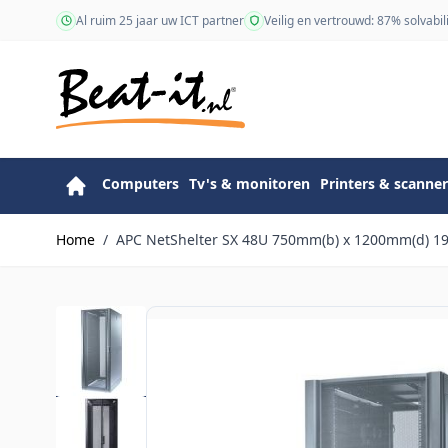
Ga naar de inhoud
Al ruim 25 jaar uw ICT partner
Veilig en vertrouwd: 87% solvabili
Computers
Tv's & monitoren
Printers & scanner
Home
/
APC NetShelter SX 48U 750mm(b) x 1200mm(d) 19" 