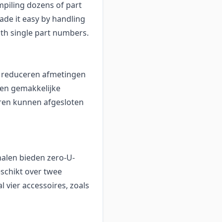
piling dozens of part
ade it easy by handling
ith single part numbers.
e reduceren afmetingen
een gemakkelijke
uren kunnen afgesloten
nalen bieden zero-U-
schikt over twee
vier accessoires, zoals