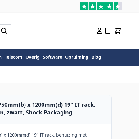
n
Telecom
Overig
Software
Opruiming
Blog
750mm(b) x 1200mm(d) 19" IT rack,
n, zwart, Shock Packaging
 x 1200mm(d) 19" IT rack, behuizing met