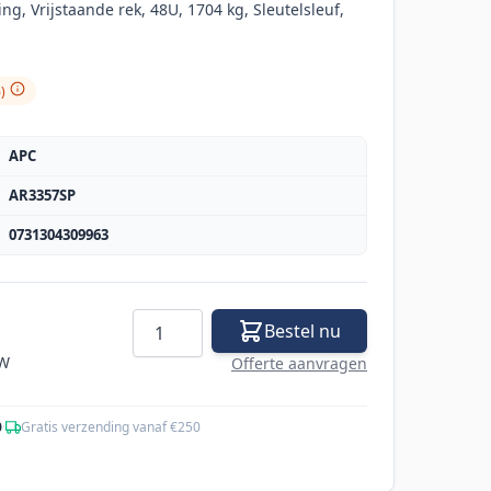
ng, Vrijstaande rek, 48U, 1704 kg, Sleutelsleuf,
)
APC
AR3357SP
0731304309963
Aantal
Bestel nu
TW
Offerte aanvragen
0
·
Gratis verzending vanaf €250