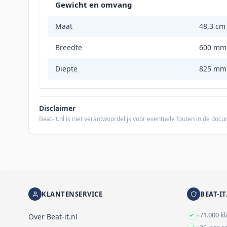
Gewicht en omvang
Maat
48,3 cm 
Breedte
600 mm
Diepte
825 mm
Disclaimer
Beat-it.nl is niet verantwoordelijk voor eventuele fouten in de do
KLANTENSERVICE
BEAT-IT
+71.000 k
Over Beat-it.nl