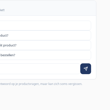
duct
oduct?
dit product?
 bestellen?
 antwoord op je productvragen, maar kan zich soms vergissen.