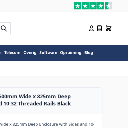
n
Telecom
Overig
Software
Opruiming
Blog
U 600mm Wide x 825mm Deep
d 10-32 Threaded Rails Black
ide x 825mm Deep Enclosure with Sides and 10-