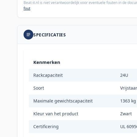
Beat-it.nl is niet verantwoordelijk voor eventuele fouten in de do
fout
SPECIFICATIES
Kenmerken
Rackcapaciteit
24U
Soort
Vrijstaa
Maximale gewichtscapaciteit
1363 kg
Kleur van het product
Zwart
Certificering
UL 6095