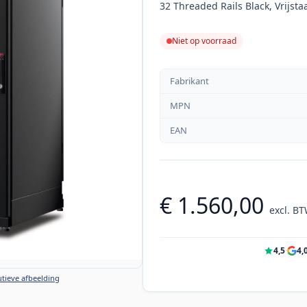
32 Threaded Rails Black, Vrijsta
Niet op voorraad
Fabrikant
MPN
EAN
€ 1.560,00
excl. B
4,5
·
4,
tieve afbeelding