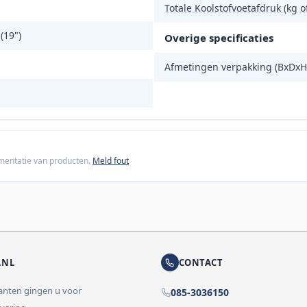
Totale Koolstofvoetafdruk (kg 
(19")
Overige specificaties
Afmetingen verpakking (BxDxH
cumentatie van producten.
Meld fout
.NL
CONTACT
lanten gingen u voor
085-3036150