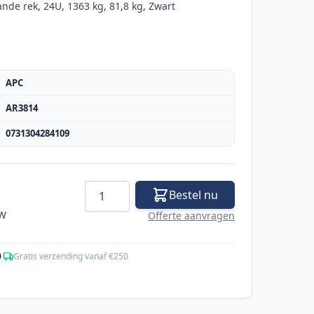
ande rek, 24U, 1363 kg, 81,8 kg, Zwart
APC
AR3814
0731304284109
Aantal
Bestel nu
TW
Offerte aanvragen
0
·
Gratis verzending vanaf €250