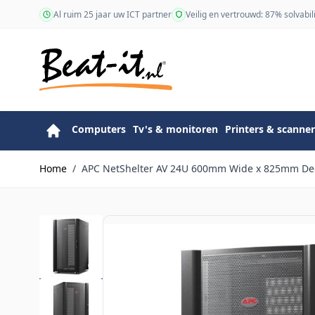
Ga naar de inhoud
Al ruim 25 jaar uw ICT partner
Veilig en vertrouwd: 87% solvabili
Computers
Tv's & monitoren
Printers & scanner
Home
/
APC NetShelter AV 24U 600mm Wide x 825mm Deep