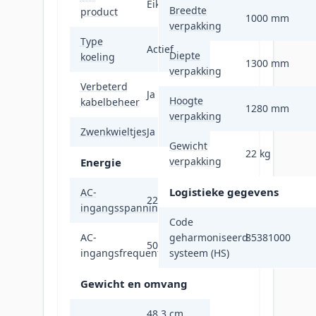
Eiken
Breedte
product
1000 mm
verpakking
Type
Actief
Diepte
koeling
1300 mm
verpakking
Verbeterd
Ja
Hoogte
kabelbeheer
1280 mm
verpakking
Zwenkwieltjes
Ja
Gewicht
22 kg
verpakking
Energie
Logistieke gegevens
AC-
220 - 240 V
ingangsspanning
Code
AC-
geharmoniseerd
85381000
50 - 60 Hz
ingangsfrequentie
systeem (HS)
Gewicht en omvang
48,3 cm