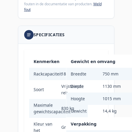
fouten in de documentatie van producten.
Meld
fout
SPECIFICATIES
Kenmerken
Gewicht en omvang
Rackcapaciteit
18U
Breedte
750 mm
Vrijstaande
Diepte
1130 mm
Soort
rek
Hoogte
1015 mm
Maximale
830 kg
Gewicht
14,4 kg
gewichtscapaciteit
Verpakking
Kleur van
Grijs,
het