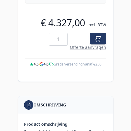
€ 4.327,00
excl. BTW
Aantal
Offerte aanvragen
4,5
·
4,0
·
Gratis verzending vanaf €250
OMSCHRIJVING
Product omschrijving