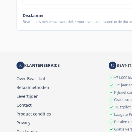
Disclaimer
Beat-it.nl is niet verantwoordelijk voor eventuele fouten in de do
KLANTENSERVICE
BEAT-IT
+71.000 k
Over Beat-it.nl
+25 jaar e
Betaalmethoden
Pijlsnel c
Levertijden
Gratis su
Contact
Trustpilot
Product condities
Laagste Pr
Betalen na
Privacy
Gratis ve
Disclaimer