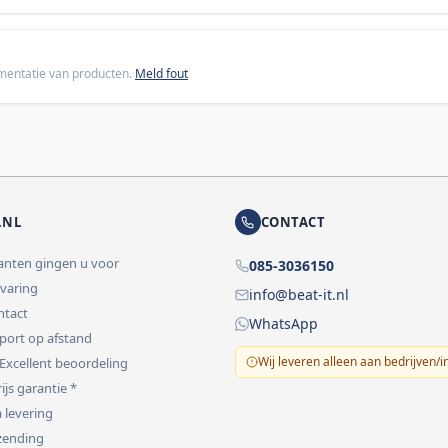
cumentatie van producten.
Meld fout
.NL
CONTACT
lanten gingen u voor
085-3036150
rvaring
info@beat-it.nl
ontact
WhatsApp
pport op afstand
Wij leveren alleen aan bedrijven/i
 Excellent beoordeling
ijs garantie *
 levering
rzending