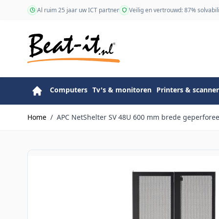
Ga naar de inhoud
Al ruim 25 jaar uw ICT partner
Veilig en vertrouwd: 87% solvabili
Computers
Tv's & monitoren
Printers & scanner
Home
/
APC NetShelter SV 48U 600 mm brede geperforee