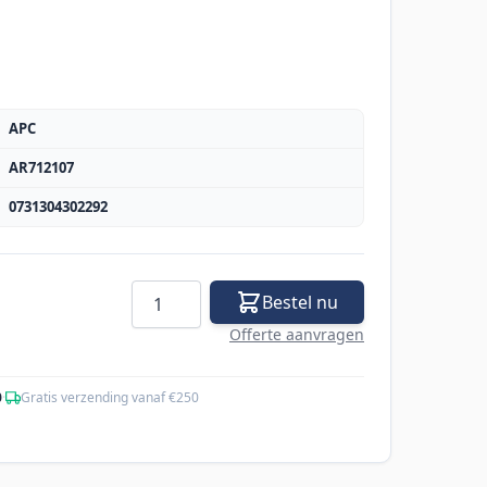
APC
AR712107
0731304302292
Aantal
Bestel nu
Offerte aanvragen
0
·
Gratis verzending vanaf €250