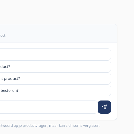
duct
oduct?
dit product?
 bestellen?
 antwoord op je productvragen, maar kan zich soms vergissen.