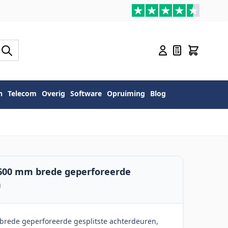
n
Telecom
Overig
Software
Opruiming
Blog
 600 mm brede geperforeerde
n
brede geperforeerde gesplitste achterdeuren,