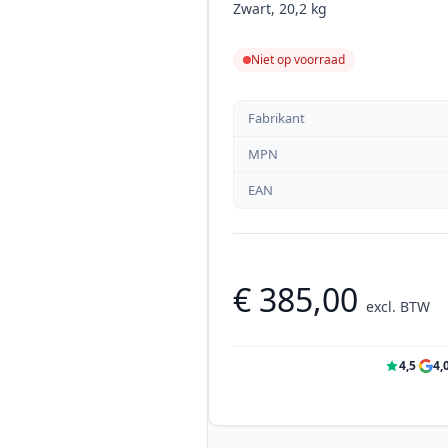
Zwart, 20,2 kg
Niet op voorraad
Fabrikant
MPN
EAN
€ 385,00
excl. BTW
4,5
·
4,