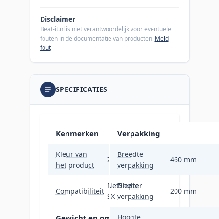
Disclaimer
Beat-it.nl is niet verantwoordelijk voor eventuele
fouten in de documentatie van producten.
Meld
fout
SPECIFICATIES
Kenmerken
Verpakking
Kleur van
Breedte
Zwart
460 mm
het product
verpakking
NetShelter
Diepte
Compatibiliteit
200 mm
SX
verpakking
Hoogte
Gewicht en omvang