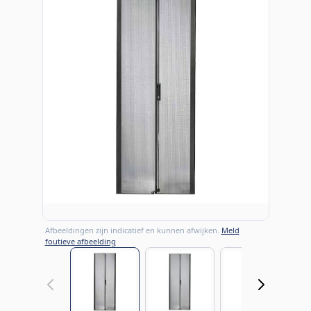
Afbeeldingen zijn indicatief en kunnen afwijken.
Meld
foutieve afbeelding
View larger image
View larger image
View large