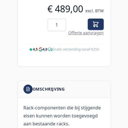
€ 489,00
excl. BTW
Aantal
Offerte aanvragen
4,5
·
4,0
·
Gratis verzending vanaf €250
OMSCHRIJVING
Rack-componenten die bij stijgende
eisen kunnen worden toegevoegd
aan bestaande racks.