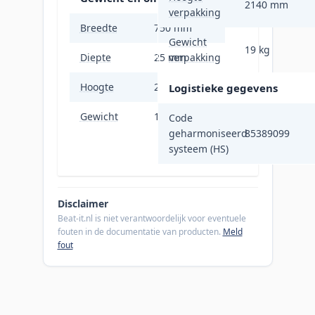
2140 mm
verpakking
Breedte
750 mm
Gewicht
19 kg
Diepte
25 mm
verpakking
Hoogte
2044 mm
Logistieke gegevens
Gewicht
14 kg
Code
geharmoniseerd
85389099
systeem (HS)
Disclaimer
Beat-it.nl is niet verantwoordelijk voor eventuele
fouten in de documentatie van producten.
Meld
fout