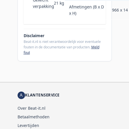
21 kg
verpakking
Afmetingen (B x D
966 x 14
x H)
Disclaimer
Beat-it.nl is niet verantwoordelijk voor eventuele
fouten in de documentatie van producten.
Meld
fout
KLANTENSERVICE
Over Beat-it.nl
Betaalmethoden
Levertijden