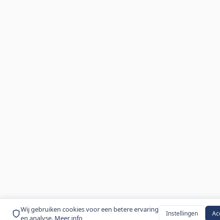
Wij gebruiken cookies voor een betere ervaring
Instellingen
Ac
en analyse.
Meer info