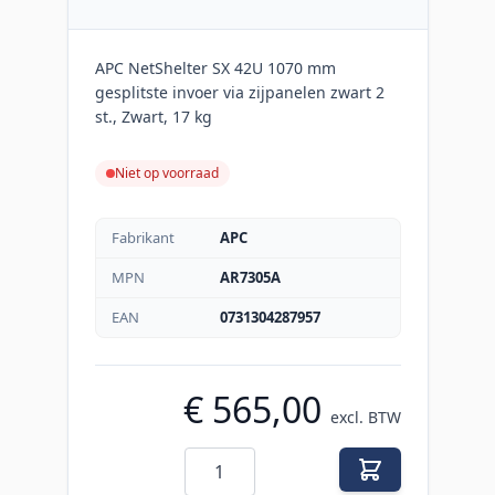
APC NetShelter SX 42U 1070 mm
gesplitste invoer via zijpanelen zwart 2
st., Zwart, 17 kg
Niet op voorraad
Fabrikant
APC
MPN
AR7305A
EAN
0731304287957
€ 565,00
excl. BTW
Aantal