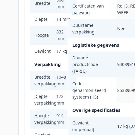
Breedte
Certificaten van
RoHS, R
mm
naleving
WEEE
Diepte
14 mm
Duurzame
Nee
832
verpakking
Hoogte
mm
Logistieke gegevens
Gewicht
17 kg
Douane
Verpakking
productcode
9403991
(TARIC)
Breedte
1048
verpakking
mm
Code
geharmoniseerd
8538909
Diepte
172
systeem (HS)
verpakking
mm
Overige specificaties
Hoogte
914
verpakking
mm
Gewicht
17 kg (37
(imperiaal)
Gewicht