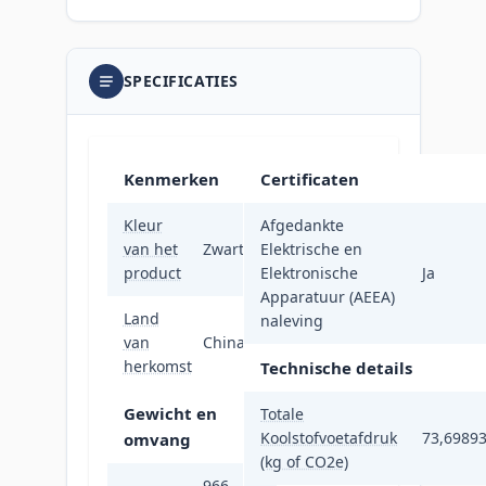
SPECIFICATIES
Kenmerken
Certificaten
Kleur
Afgedankte
van het
Zwart
Elektrische en
product
Elektronische
Ja
Apparatuur (AEEA)
Land
naleving
van
China
herkomst
Technische details
Gewicht en
Totale
Koolstofvoetafdruk
73,6989
omvang
(kg of CO2e)
966