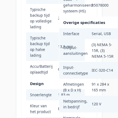
geharmoniseerd
85078000
Typische
systeem (HS)
backup tijd
2,4 min
op volledige
Overige specificaties
lading
Interface
Serial, USB
Typische
backup tijd
(3) NEMA 5-
13,9 min
Output-
op halve
15R, (3)
aansluitingen
lading
NEMA 5-15R
Accu/Batterij
Input-
6 uur
IEC-320-C14
oplaadtijd
connectietype
Design
Afmetingen
91 x 284 x
(B x D x H)
165 mm
Snoerlengte
1,83 m
Netspanning,
120 V
Kleur van
in bedrijf
Beige
het product
Nominale