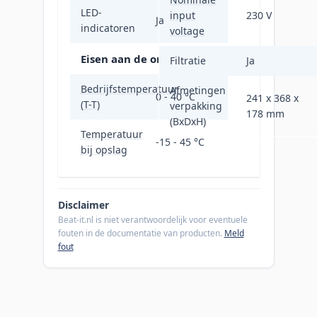
LED-
input
230 V
Ja
indicatoren
voltage
Eisen aan de omgeving
Filtratie
Ja
Bedrijfstemperatuur
Afmetingen
0 - 40 °C
241 x 368 x
(T-T)
verpakking
178 mm
(BxDxH)
Temperatuur
-15 - 45 °C
bij opslag
Disclaimer
Beat-it.nl is niet verantwoordelijk voor eventuele
fouten in de documentatie van producten.
Meld
fout