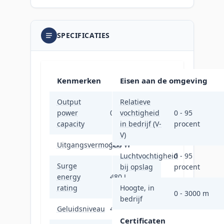
SPECIFICATIES
Kenmerken
Eisen aan de omgeving
Output
Relatieve
power
0,5 kVA
vochtigheid
0 - 95
capacity
in bedrijf (V-
procent
V)
Uitgangsvermogen
300 W
Luchtvochtigheid
0 - 95
Surge
bij opslag
procent
energy
480 J
rating
Hoogte, in
0 - 3000 m
bedrijf
Geluidsniveau
45 dB
Certificaten