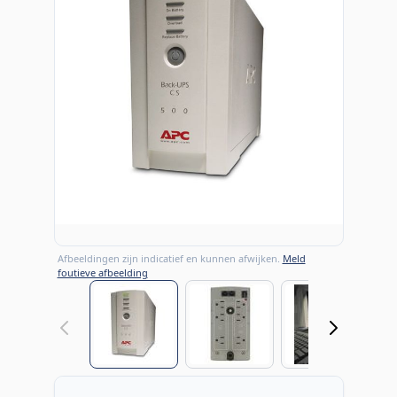
Afbeeldingen zijn indicatief en kunnen afwijken.
Meld
foutieve afbeelding
View larger image
View larger image
View large