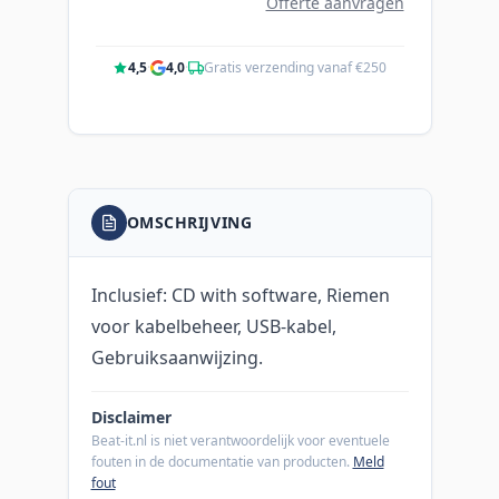
Offerte aanvragen
4,5
·
4,0
·
Gratis verzending vanaf €250
OMSCHRIJVING
Inclusief: CD with software, Riemen
voor kabelbeheer, USB-kabel,
Gebruiksaanwijzing.
Disclaimer
Beat-it.nl is niet verantwoordelijk voor eventuele
fouten in de documentatie van producten.
Meld
fout