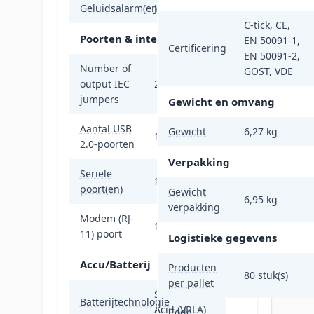
Geluidsalarm(en)
Ja
C-tick, CE,
Poorten & interfaces
EN 50091-1,
Certificering
EN 50091-2,
Number of
GOST, VDE
output IEC
2
jumpers
Gewicht en omvang
Aantal USB
Gewicht
6,27 kg
1
2.0-poorten
Verpakking
Seriële
1
poort(en)
Gewicht
6,95 kg
verpakking
Modem (RJ-
1
11) poort
Logistieke gegevens
Accu/Batterij
Producten
80 stuk(s)
per pallet
Sealed Lead
Batterijtechnologie
Acid (VRLA)
Code