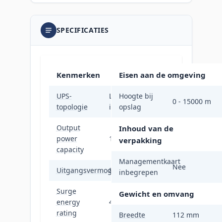
SPECIFICATIES
Kenmerken
Eisen aan de omgeving
UPS-
Line-
Hoogte bij
0 - 15000 m
topologie
interactive
opslag
Output
Inhoud van de
power
1,5 kVA
verpakking
capacity
Managementkaart
Nee
Uitgangsvermogen
865 W
inbegrepen
Surge
Gewicht en omvang
energy
445 J
rating
Breedte
112 mm