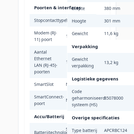
Poorten & interfaces
Diepte
380 mm
Stopcontacttypes
Type E / F
Hoogte
301 mm
Modem (RJ-
Gewicht
11,6 kg
1
11) poort
Verpakking
Aantal
Ethernet
Gewicht
1
13,2 kg
LAN (RJ-45)-
verpakking
poorten
Logistieke gegevens
SmartSlot
Nee
Code
SmartConnect-
geharmoniseerd
85078000
Nee
poort
systeem (HS)
Accu/Batterij
Overige specificaties
Sealed Lead
Type batterij
APCRBC124
Batterijtechnologie