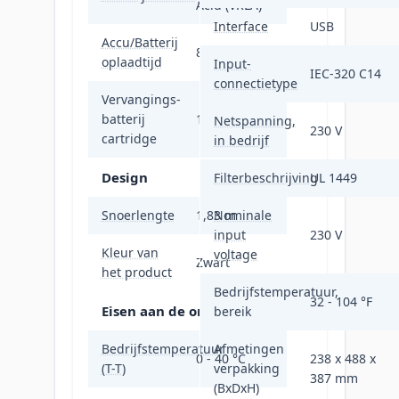
Acid (VRLA)
Interface
USB
Accu/Batterij
8 uur
oplaadtijd
Input-
IEC-320 C14
connectietype
Vervangings-
batterij
1
Netspanning,
230 V
cartridge
in bedrijf
Design
Filterbeschrijving
UL 1449
Snoerlengte
1,83 m
Nominale
input
230 V
Kleur van
voltage
Zwart
het product
Bedrijfstemperatuur,
32 - 104 °F
Eisen aan de omgeving
bereik
Bedrijfstemperatuur
Afmetingen
0 - 40 °C
238 x 488 x
(T-T)
verpakking
387 mm
(BxDxH)