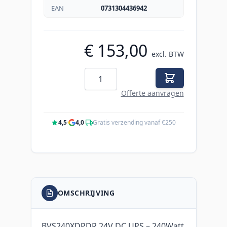
EAN
0731304436942
€ 153,00
excl. BTW
Aantal
Offerte aanvragen
4,5
·
4,0
·
Gratis verzending vanaf €250
OMSCHRIJVING
BVS240XDPDR 24V DC UPS – 240Watt,