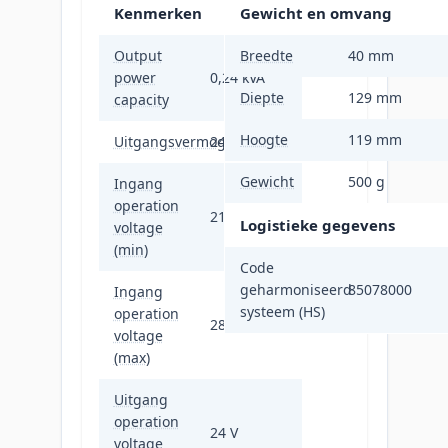
Kenmerken
Gewicht en omvang
Output
Breedte
40 mm
power
0,24 kVA
Diepte
129 mm
capacity
Hoogte
119 mm
Uitgangsvermogen
240 W
Gewicht
500 g
Ingang
operation
21,6 V
Logistieke gegevens
voltage
(min)
Code
geharmoniseerd
85078000
Ingang
systeem (HS)
operation
28,6 V
voltage
(max)
Uitgang
operation
24 V
voltage