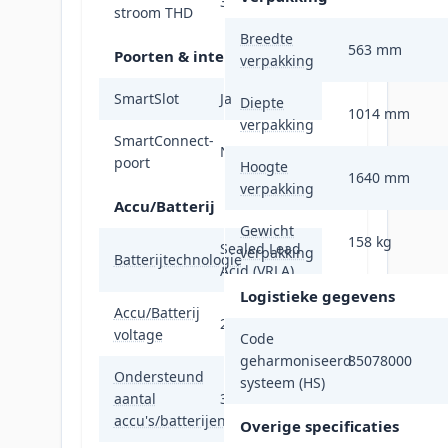
3 procent
stroom THD
Breedte
563 mm
Poorten & interfaces
verpakking
SmartSlot
Ja
Diepte
1014 mm
verpakking
SmartConnect-
Nee
poort
Hoogte
1640 mm
verpakking
Accu/Batterij
Gewicht
158 kg
Sealed Lead
verpakking
Batterijtechnologie
Acid (VRLA)
Logistieke gegevens
Accu/Batterij
220 V
voltage
Code
geharmoniseerd
85078000
Ondersteund
systeem (HS)
aantal
3
accu's/batterijen
Overige specificaties