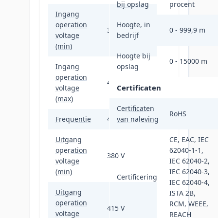
bij opslag
procent
Ingang
operation
Hoogte, in
304 V
0 - 999,9 m
voltage
bedrijf
(min)
Hoogte bij
0 - 15000 m
Ingang
opslag
operation
477 V
Certificaten
voltage
(max)
Certificaten
RoHS
Frequentie
45/65 Hz
van naleving
Uitgang
CE, EAC, IEC
operation
62040-1-1,
380 V
voltage
IEC 62040-2,
(min)
IEC 62040-3,
Certificering
IEC 62040-4,
Uitgang
ISTA 2B,
operation
RCM, WEEE,
415 V
voltage
REACH