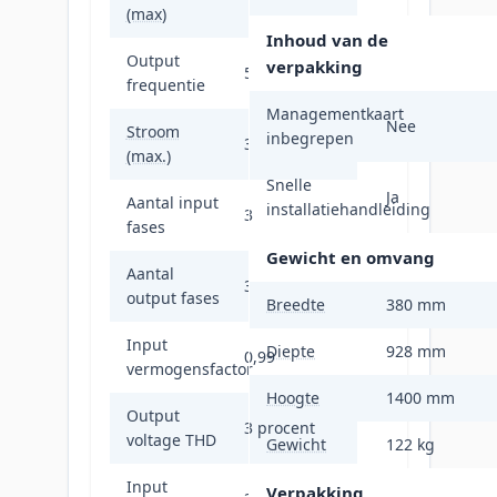
(max)
Inhoud van de
Output
verpakking
50/60 Hz
frequentie
Managementkaart
Nee
Stroom
inbegrepen
37 A
(max.)
Snelle
Ja
Aantal input
installatiehandleiding
3
fases
Gewicht en omvang
Aantal
3
output fases
Breedte
380 mm
Input
Diepte
928 mm
0,99
vermogensfactor
Hoogte
1400 mm
Output
3 procent
voltage THD
Gewicht
122 kg
Input
Verpakking