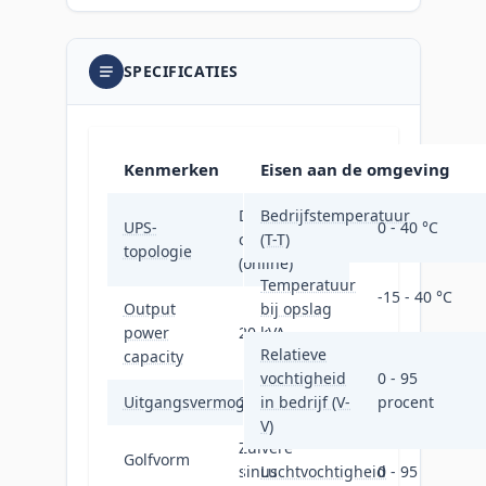
SPECIFICATIES
Kenmerken
Eisen aan de omgeving
Dubbele
Bedrijfstemperatuur
UPS-
0 - 40 °C
conversie
(T-T)
topologie
(online)
Temperatuur
-15 - 40 °C
Output
bij opslag
power
20 kVA
Relatieve
capacity
vochtigheid
0 - 95
Uitgangsvermogen
20000 W
in bedrijf (V-
procent
V)
Zuivere
Golfvorm
sinus
Luchtvochtigheid
0 - 95