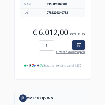
MPN
E3SUPS20KHB
EAN
0731304340782
€ 6.012,00
excl. BTW
Aantal
Offerte aanvragen
4,5
·
4,0
·
Gratis verzending vanaf €250
OMSCHRIJVING