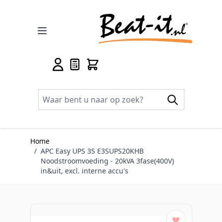
Ga naar de inhoud
Home
/
APC Easy UPS 3S E3SUPS20KHB
Noodstroomvoeding - 20kVA 3fase(400V)
in&uit, excl. interne accu's