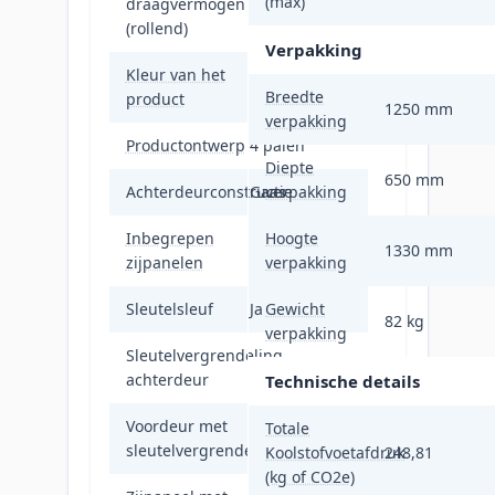
(max)
draagvermogen
599,65 kg
(rollend)
Verpakking
Kleur van het
Zwart
Breedte
product
1250 mm
verpakking
Productontwerp
4 palen
Diepte
650 mm
Achterdeurconstructie
Gaas
verpakking
Inbegrepen
Hoogte
Ja
1330 mm
zijpanelen
verpakking
Sleutelsleuf
Ja
Gewicht
82 kg
verpakking
Sleutelvergrendeling
Ja
achterdeur
Technische details
Voordeur met
Totale
Ja
sleutelvergrendeling
Koolstofvoetafdruk
248,81
(kg of CO2e)