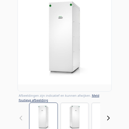
Afbeeldingen zijn indicatief en kunnen afwijken.
Meld
foutieve afbeelding
View larger image
View larger image
View large