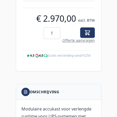
€ 2.970,00
excl. BTW
Aantal
Offerte aanvragen
4,5
·
4,0
·
Gratis verzending vanaf €250
OMSCHRIJVING
Modulaire accukast voor verlengde
runtime voor UPS-systemen met