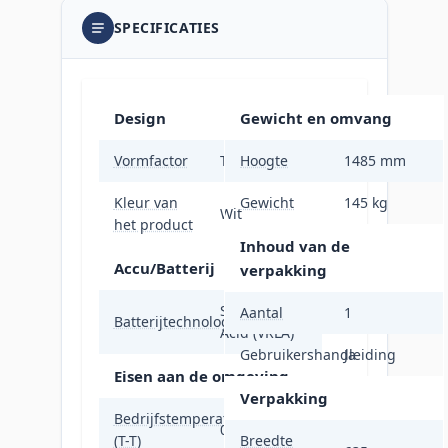
SPECIFICATIES
Design
Gewicht en omvang
Vormfactor
Tower
Hoogte
1485 mm
Kleur van
Gewicht
145 kg
Wit
het product
Inhoud van de
Accu/Batterij
verpakking
Sealed Lead
Aantal
1
Batterijtechnologie
Acid (VRLA)
Gebruikershandleiding
Ja
Eisen aan de omgeving
Verpakking
Bedrijfstemperatuur
0 - 40 °C
(T-T)
Breedte