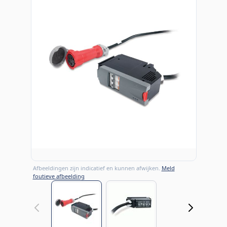
Afbeeldingen zijn indicatief en kunnen afwijken.
Meld
foutieve afbeelding
View larger image
View larger image