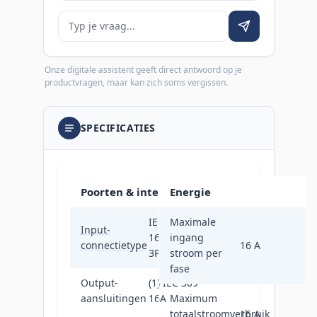
Je vraag
Onze digitale assistent geeft direct antwoord op je
productvragen, maar kan zich soms vergissen.
SPECIFICATIES
Poorten & interfaces
Energie
IEC 309
Maximale
Input-
16A
ingang
connectietype
16 A
3P+N+PE
stroom per
fase
Output-
(1) IEC 309
aansluitingen
16A
Maximum
totaalstroomverbruik
16 A