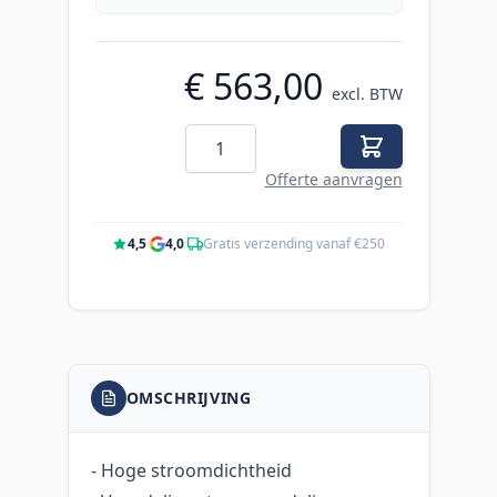
€ 563,00
excl. BTW
Aantal
Offerte aanvragen
4,5
·
4,0
·
Gratis verzending vanaf €250
OMSCHRIJVING
- Hoge stroomdichtheid