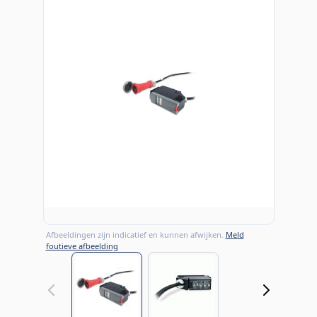
Afbeeldingen zijn indicatief en kunnen afwijken.
Meld
foutieve afbeelding
View larger image
View larger image