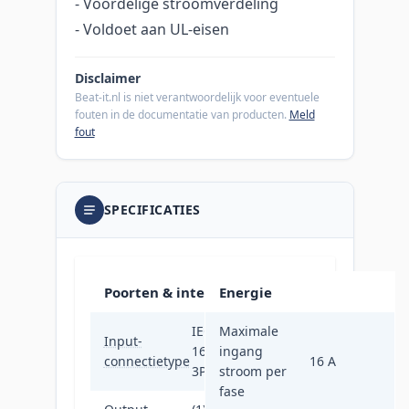
- Voordelige stroomverdeling
- Voldoet aan UL-eisen
Disclaimer
Beat-it.nl is niet verantwoordelijk voor eventuele
fouten in de documentatie van producten.
Meld
fout
SPECIFICATIES
Poorten & interfaces
Energie
IEC 309
Maximale
Input-
16A
ingang
connectietype
16 A
3P+N+PE
stroom per
fase