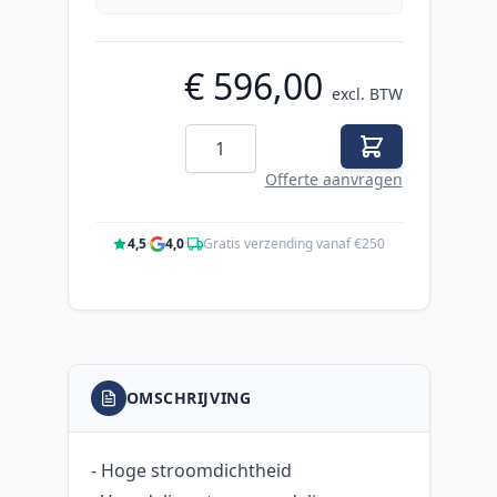
€ 596,00
excl. BTW
Aantal
Offerte aanvragen
4,5
·
4,0
·
Gratis verzending vanaf €250
OMSCHRIJVING
- Hoge stroomdichtheid