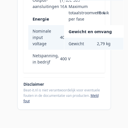
Output-
(1) IEC 309
aansluitingen
16A
Maximum
totaalstroomverbruik
16 A
Energie
per fase
Nominale
Gewicht en omvang
input
400 V
voltage
Gewicht
2,79 kg
Netspanning,
400 V
in bedrijf
Disclaimer
Beat-it.nl is niet verantwoordelijk voor eventuele
fouten in de documentatie van producten.
Meld
fout