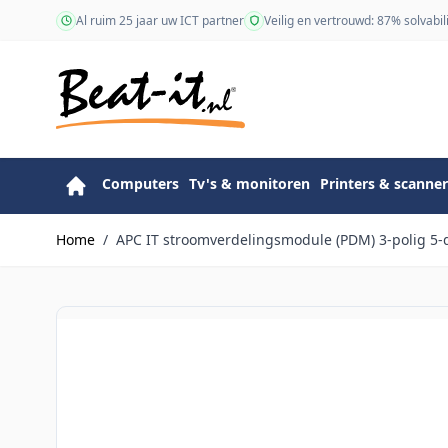
Ga naar de inhoud
Al ruim 25 jaar uw ICT partner
Veilig en vertrouwd: 87% solvabili
Computers
Tv's & monitoren
Printers & scanner
Home
/
APC IT stroomverdelingsmodule (PDM) 3-polig 5