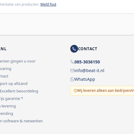
cumentatie van producten.
Meld fout
.NL
CONTACT
lanten gingen u voor
085-3036150
rvaring
info@beat-it.nl
ontact
WhatsApp
pport op afstand
Wij leveren alleen aan bedrijven/i
 Excellent beoordeling
ijs garantie *
 levering
rzending
 in software & netwerken