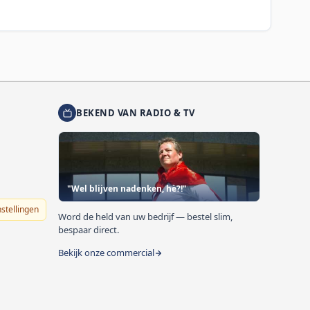
BEKEND VAN RADIO & TV
"Wel blijven nadenken, hè?!"
nstellingen
Word de held van uw bedrijf — bestel slim,
bespaar direct.
Bekijk onze commercial