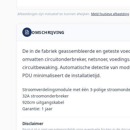
Afbeeldingen zijn indicatief en kunnen afwijken.
Meld foutieve afbeelding
OMSCHRIJVING
De in de fabriek geassembleerde en geteste vo
omvatten circuitonderbreker, netsnoer, voedings
circuitbewaking. Automatische detectie van mod
PDU minimaliseert de installatietijd.
Stroomverdelingsmodule met één 3-polige stroomond
32A stroomonderbreker
920cm uitgangskabel
Garantie: 1 jaar
Disclaimer
Beat-it.nl is niet verantwoordelijk voor eventuele fouten in de do