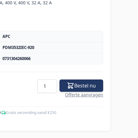
, 400 V, 400 V, 32 A, 32 A
APC
PDM3532IEC-920
0731304260066
Aantal
Bestel nu
Offerte aanvragen
0
·
Gratis verzending vanaf €250