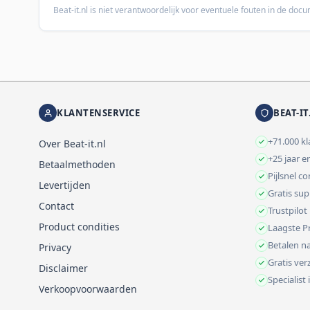
Beat-it.nl is niet verantwoordelijk voor eventuele fouten in de do
KLANTENSERVICE
BEAT-IT
+71.000 k
Over Beat-it.nl
+25 jaar e
Betaalmethoden
Pijlsnel c
Levertijden
Gratis su
Contact
Trustpilot
Product condities
Laagste Pr
Betalen na
Privacy
Gratis ve
Disclaimer
Specialist
Verkoopvoorwaarden