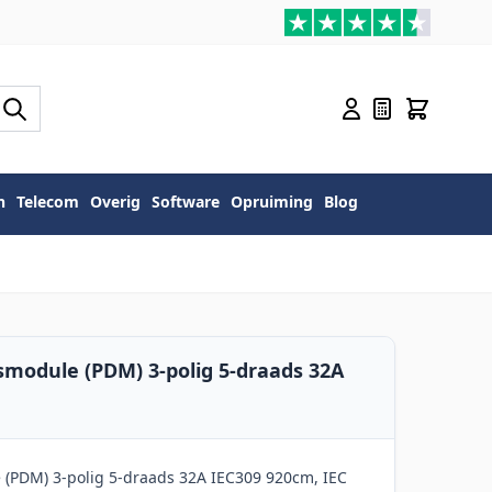
n
Telecom
Overig
Software
Opruiming
Blog
smodule (PDM) 3-polig 5-draads 32A
 (PDM) 3-polig 5-draads 32A IEC309 920cm, IEC