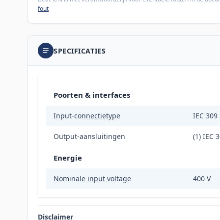
fout
SPECIFICATIES
Poorten & interfaces
Input-connectietype
IEC 309
Output-aansluitingen
(1) IEC 
Energie
Nominale input voltage
400 V
Disclaimer