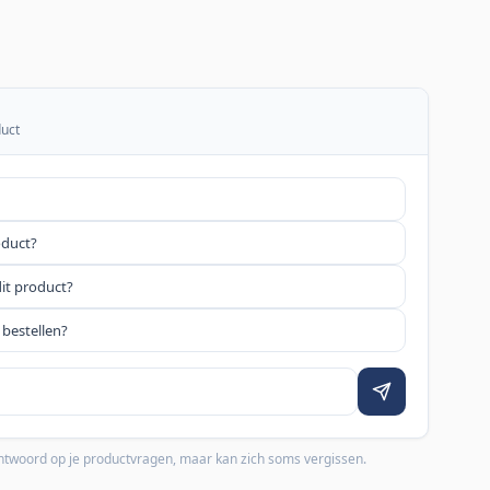
duct
oduct?
dit product?
 bestellen?
 antwoord op je productvragen, maar kan zich soms vergissen.