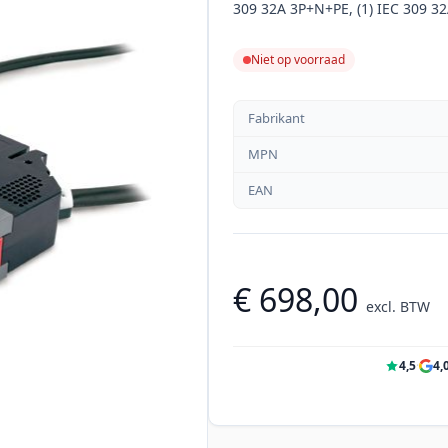
309 32A 3P+N+PE, (1) IEC 309 32A
Niet op voorraad
Fabrikant
MPN
EAN
€ 698,00
excl. BTW
4,5
·
4,