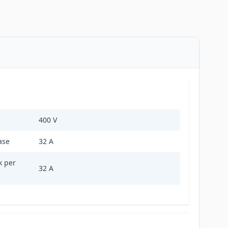
400 V
ase
32 A
k per
32 A