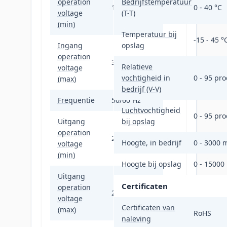
operation
Bedrijfstemperatuur
151 V
0 - 40 °C
voltage
(T-T)
(min)
Temperatuur bij
-15 - 45 °
Ingang
opslag
operation
302 V
Relatieve
voltage
vochtigheid in
0 - 95 pro
(max)
bedrijf (V-V)
Frequentie
50/60 Hz
Luchtvochtigheid
0 - 95 pro
Uitgang
bij opslag
operation
220 V
Hoogte, in bedrijf
0 - 3000 
voltage
(min)
Hoogte bij opslag
0 - 15000
Uitgang
Certificaten
operation
240 V
voltage
Certificaten van
(max)
RoHS
naleving