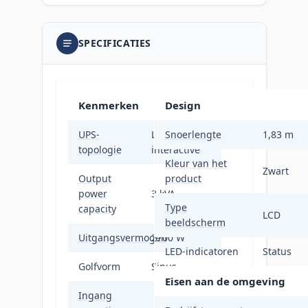
SPECIFICATIES
Kenmerken
Design
UPS-
Line-
Snoerlengte
1,83 m
topologie
interactive
Kleur van het
Zwart
Output
product
power
3 kVA
Type
capacity
LCD
beeldscherm
Uitgangsvermogen
2700 W
LED-indicatoren
Status
Golfvorm
Sinus
Eisen aan de omgeving
Ingang