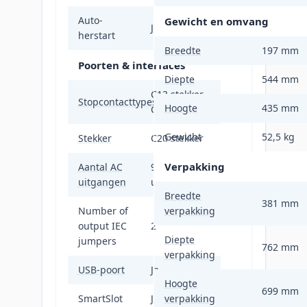
Auto-
Gewicht en omvang
Ja
herstart
Breedte
197 mm
Poorten & interfaces
Diepte
544 mm
C13 stekker,
Stopcontacttypes
Hoogte
435 mm
C19 stekker
Gewicht
52,5 kg
Stekker
C20 stekker
Verpakking
Aantal AC
9 AC-
uitgangen
uitgang(en)
Breedte
381 mm
Number of
verpakking
output IEC
2
Diepte
jumpers
762 mm
verpakking
USB-poort
Ja
Hoogte
699 mm
SmartSlot
Ja
verpakking