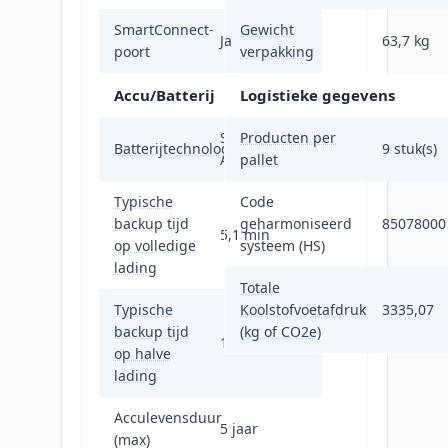
SmartConnect-
Gewicht
Ja
63,7 kg
poort
verpakking
Accu/Batterij
Logistieke gegevens
Sealed Lead
Producten per
Batterijtechnologie
9 stuk(s)
Acid (VRLA)
pallet
Typische
Code
backup tijd
geharmoniseerd
85078000
5,1 min
op volledige
systeem (HS)
lading
Totale
Typische
Koolstofvoetafdruk
3335,07
backup tijd
(kg of CO2e)
17,2 min
op halve
lading
Acculevensduur
5 jaar
(max)