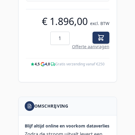
€ 1.896,00
excl. BTW
Aantal
Offerte aanvragen
4,5
·
4,0
·
Gratis verzending vanaf €250
OMSCHRIJVING
Blijf altijd online en voorkom dataverlies
Zodra de stroom uitvalt levert een