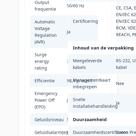
Output
50/60 Hz
CE, CSA, 
frequentie
EN/IEC 62
Certificering
EN/IEC 62
Automatic
RCM, VDE
Voltage
Ja
REACH, PE
Regulation
(AVR)
Inhoud van de verpakking
Surge
Meegeleverde
RS-232, U
energy
365 J
kabels
kabel
rating
Managementkaart
Efficientie
98,4 procent
Nee
inbegrepen
Emergency
Snelle
Power Off
Ja
Ja
installatiehandleiding
(EPO)
Duurzaamheid
Geluidsniveau
53 dB
Geluidsalarm(en)
Ja
Duurzaamheidscertificaten
Green Pr