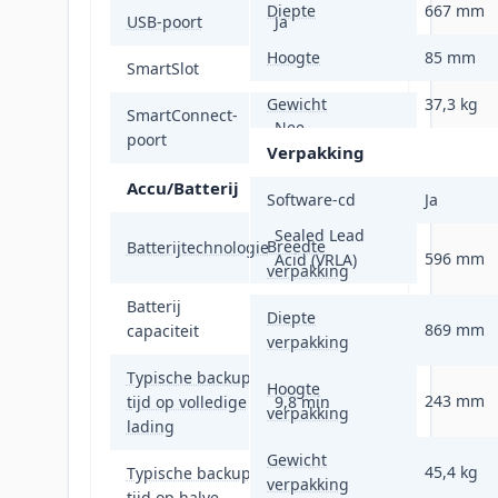
Diepte
667 mm
USB-poort
Ja
Hoogte
85 mm
SmartSlot
Ja
Gewicht
37,3 kg
SmartConnect-
Nee
poort
Verpakking
Accu/Batterij
Software-cd
Ja
Sealed Lead
Breedte
Batterijtechnologie
596 mm
Acid (VRLA)
verpakking
Batterij
Diepte
702 VAh
869 mm
capaciteit
verpakking
Typische backup
Hoogte
243 mm
tijd op volledige
9,8 min
verpakking
lading
Gewicht
45,4 kg
Typische backup
verpakking
tijd op halve
25,3 min