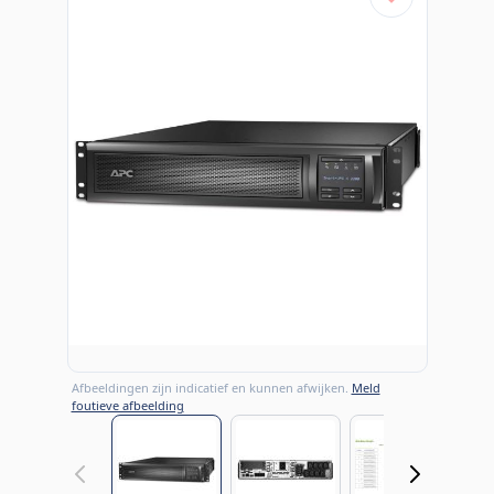
Afbeeldingen zijn indicatief en kunnen afwijken.
Meld
foutieve afbeelding
View larger image
View larger image
View large