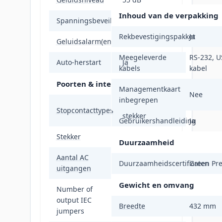
Inhoud van de verpakking
Spanningsbeveiliging
Ja
Rekbevestigingspakket
Ja
Geluidsalarm(en)
Ja
Meegeleverde
RS-232, U
Auto-herstart
Ja
kabels
kabel
Poorten & interfaces
Managementkaart
Nee
inbegrepen
C13 stekker, C19
Stopcontacttypes
stekker
Gebruikershandleiding
Ja
Stekker
C20 stekker
Duurzaamheid
Aantal AC
9 AC-uitgang(en)
Duurzaamheidscertificaten
Green Pr
uitgangen
Gewicht en omvang
Number of
output IEC
2
Breedte
432 mm
jumpers