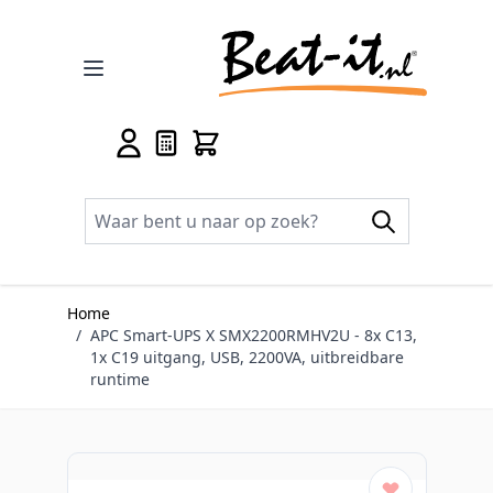
Ga naar de inhoud
Home
/
APC Smart-UPS X SMX2200RMHV2U - 8x C13,
1x C19 uitgang, USB, 2200VA, uitbreidbare
runtime