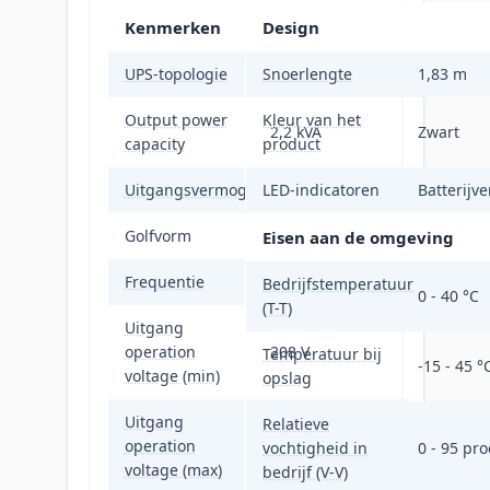
Kenmerken
Design
UPS-topologie
Snoerlengte
Line-interactive
1,83 m
Output power
Kleur van het
2,2 kVA
Zwart
capacity
product
Uitgangsvermogen
LED-indicatoren
1980 W
Batterijv
Golfvorm
Sinus
Eisen aan de omgeving
Frequentie
50/60 Hz
Bedrijfstemperatuur
0 - 40 °C
(T-T)
Uitgang
operation
208 V
Temperatuur bij
-15 - 45 °
voltage (min)
opslag
Uitgang
Relatieve
operation
240 V
vochtigheid in
0 - 95 pro
voltage (max)
bedrijf (V-V)