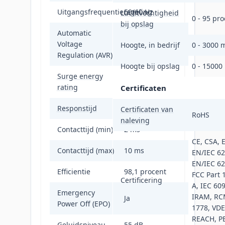
Uitgangsfrequentieregeling
50/60 Hz
Luchtvochtigheid
0 - 95 pro
bij opslag
Automatic
Voltage
Ja
Hoogte, in bedrijf
0 - 3000 
Regulation (AVR)
Hoogte bij opslag
0 - 15000
Surge energy
645 J
rating
Certificaten
Responstijd
4 ms
Certificaten van
RoHS
naleving
Contacttijd (min)
2 ms
CE, CSA, 
Contacttijd (max)
10 ms
EN/IEC 62
EN/IEC 62
Efficientie
98,1 procent
FCC Part 
Certificering
A, IEC 60
Emergency
IRAM, RC
Ja
Power Off (EPO)
1778, VDE
REACH, PE
Geluidsniveau
55 dB