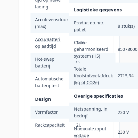
lading
Logistieke gegevens
Acculevensduur
Producten per
5 jaar
8 stuk(s)
(max)
pallet
Accu/Batterij
Code
3 uur
oplaadtijd
geharmoniseerd
85078000
systeem (HS)
Hot-swap
Ja
batterij
Totale
Koolstofvoetafdruk
2715,94
Automatische
Ja
(kg of CO2e)
batterij test
Overige specificaties
Design
Netspanning, in
Vormfactor
Rackmontage/toren
230 V
bedrijf
Rackcapaciteit
2U
Nominale input
230 V
voltage