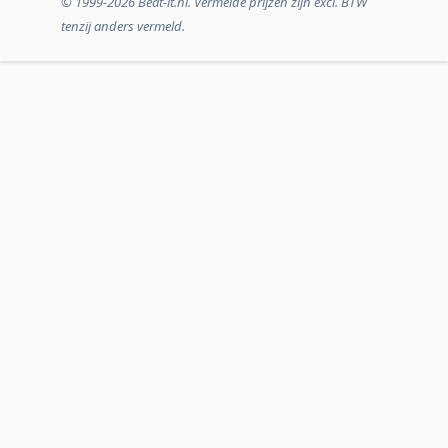
© 1999-2026 Beat-it.nl. Vermelde prijzen zijn excl. BTW
tenzij anders vermeld.