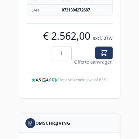
EAN
0731304272687
€ 2.562,00
excl. BTW
Aantal
Offerte aanvragen
4,5
·
4,0
·
Gratis verzending vanaf €250
OMSCHRIJVING