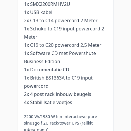
1x SMX2200RMHV2U
1x USB kabel
2x C13 to C14 powercord 2 Meter
1x Schuko to C19 input powercord 2
Meter
1x C19 to C20 powercord 2,5 Meter
1x Software CD met Powershute
Business Edition
1x Documentatie CD
1x British BS1363A to C19 input
powercord
2x 4 post rack inbouw beugels
4x Stabililsatie voetjes
2200 VA/1980 W lijn interactieve pure
sinusgolf 2U rack/tower UPS (railkit
inbegrepen)