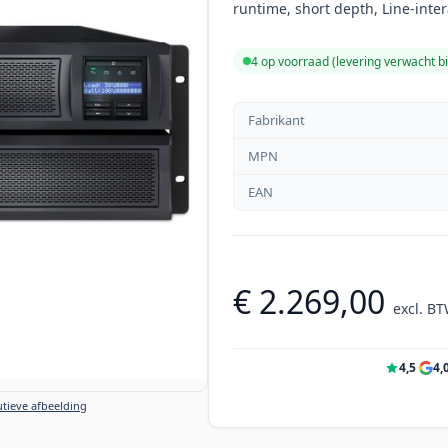
runtime, short depth, Line-inter
4 op voorraad (levering verwacht b
Fabrikant
MPN
EAN
€ 2.269,00
excl. B
4,5
·
4,
tieve afbeelding