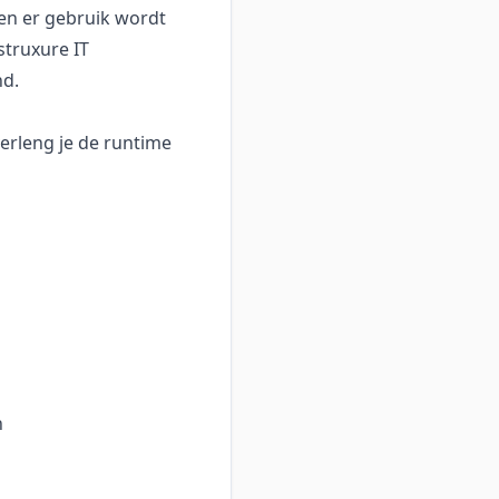
en er gebruik wordt
truxure IT
nd.
verleng je de runtime
n