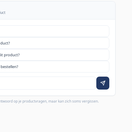
duct
oduct?
dit product?
 bestellen?
 antwoord op je productvragen, maar kan zich soms vergissen.