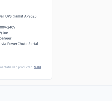
er UPS (railkit AP9625
200V-240V
) toe
lbeheer
s via PowerChute Serial
cumentatie van producten.
Meld