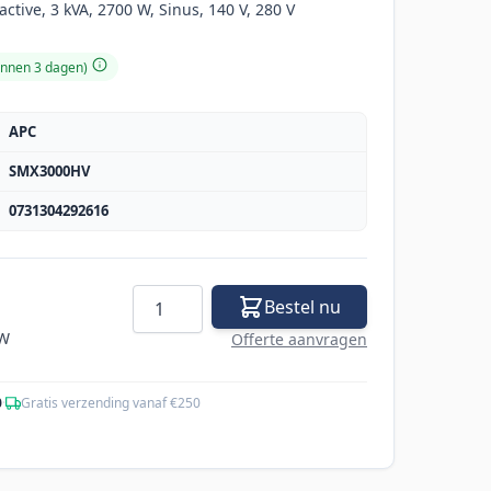
active, 3 kVA, 2700 W, Sinus, 140 V, 280 V
innen 3 dagen)
APC
SMX3000HV
0731304292616
Aantal
Bestel nu
TW
Offerte aanvragen
0
·
Gratis verzending vanaf €250