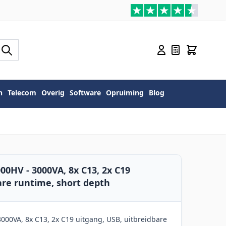
n
Telecom
Overig
Software
Opruiming
Blog
0HV - 3000VA, 8x C13, 2x C19
are runtime, short depth
00VA, 8x C13, 2x C19 uitgang, USB, uitbreidbare