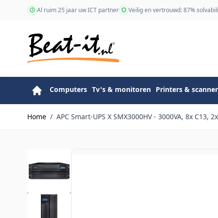
Ga naar de inhoud
Al ruim 25 jaar uw ICT partner
Veilig en vertrouwd: 87% solvabili
Computers
Tv's & monitoren
Printers & scanner
Home
/
APC Smart-UPS X SMX3000HV - 3000VA, 8x C13, 2x 