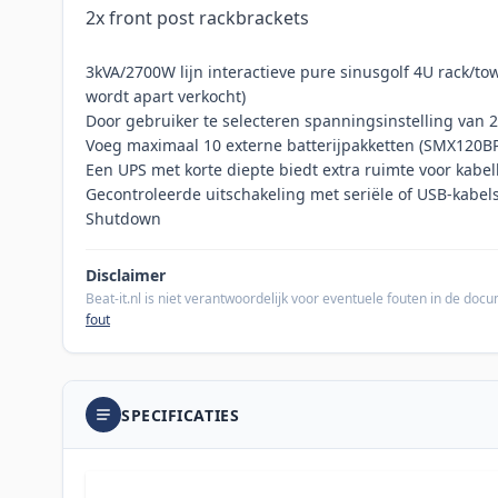
2x front post rackbrackets
3kVA/2700W lijn interactieve pure sinusgolf 4U rack/tow
wordt apart verkocht)
Door gebruiker te selecteren spanningsinstelling van 
Voeg maximaal 10 externe batterijpakketten (SMX120BP
Een UPS met korte diepte biedt extra ruimte voor kabe
Gecontroleerde uitschakeling met seriële of USB-kabel
Shutdown
Disclaimer
Beat-it.nl is niet verantwoordelijk voor eventuele fouten in de do
fout
SPECIFICATIES