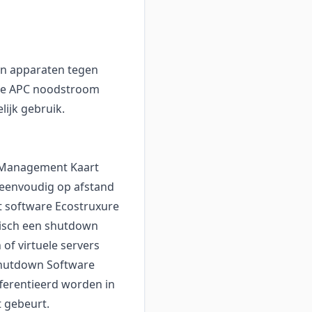
n apparaten tegen
eze APC noodstroom
elijk gebruik.
k Management Kaart
j eenvoudig op afstand
software Ecostruxure
tisch een shutdown
of virtuele servers
Shutdown Software
fferentieerd worden in
 gebeurt.